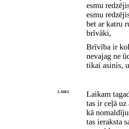
esmu redzējis
esmu redzēji
bet ar katru 
brīvāki,
Brīvība ir ko
nevajag ne ūd
tikai asinis, 
LAIKS
Laikam tagad 
tas ir ceļā u
kā nomaldīju
tas ieraksta 