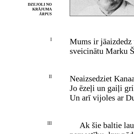
DZEJOLI NO
KRĀJUMA
ĀRPUS
I
Mums ir jāaizdedz 
sveicinātu Marku 
II
Neaizsedziet Kana
Jo ēzeļi un gaiļi gr
Un arī vijoles ar D
III
Ak šie
baltie la