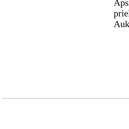
Aps
prie
Aukl