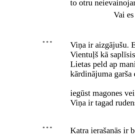
to otru neievainoj
Vai es 
* * *
Viņa ir aizgājušu. 
Vientuļš kā saplīsi
Lietas peld ap man
kārdinājuma garša 
iegūst magones vei
Viņa ir tagad ruden
* * *
Katra ierašanās ir 