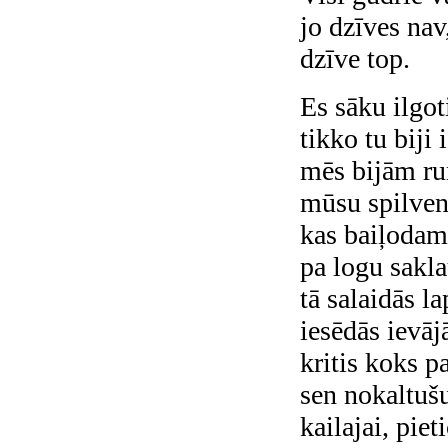
jo dzīves nav
dzīve top.
Es sāku ilgot
tikko tu biji 
mēs bijām run
mūsu spilveni
kas baiļodam
pa logu sakl
tā salaidās la
iesēdās ievāj
kritis koks p
sen nokaltuš
kailajai, piet