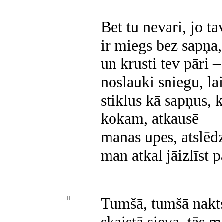
Bet tu nevari, jo ta
ir miegs bez sapņa,
un krusti tev pāri –
noslauki sniegu, l
stiklus kā sapņus,
kokam, atkausē
manas upes, atslēdz
man atkal jāizlīst 
II
Tumšā, tumšā nakts
skaistā sieva, tās m