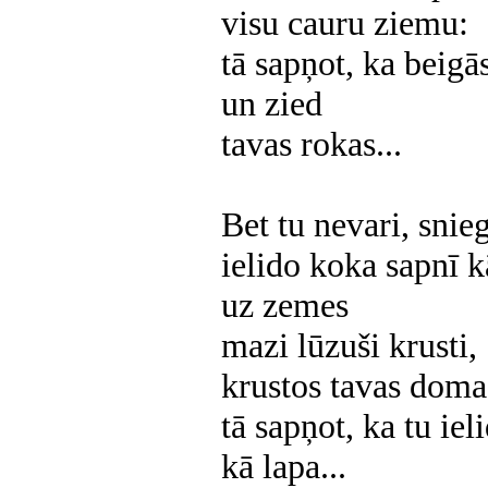
visu cauru ziemu:
tā sapņot, ka beigā
un zied
tavas rokas...
Bet tu nevari, snie
ielido koka sapnī k
uz zemes
mazi lūzuši krusti,
krustos tavas doma
tā sapņot, ka tu ie
kā lapa...