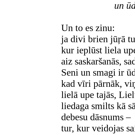
un ūde
Sen-D
Un to es zinu:
ja divi brien jūŗā tu
kur ieplūst liela up
aiz saskaršanās, sa
Seni un smagi ir ūd
kad vīri pārnāk, vi
lielā upe tajās, Lie
liedaga smilts kā s
debesu dāsnums
–
tur, kur veidojas sa