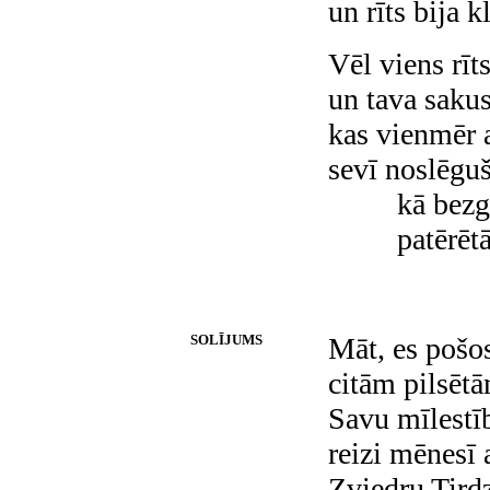
un rīts bija kl
Vēl viens rī
un tava saku
kas vienmēr a
sevī noslēguš
kā bezgalī
patērētāju
SOLĪJUMS
Māt, es pošo
citām pilsēt
Savu mīlestīb
reizi mēnesī 
Zviedru Tird