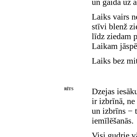
un gaida uz 
Laiks vairs 
stīvi blenž zi
līdz ziedam p
Laikam jāspēj
Laiks bez mit
RĪTS
Dzejas iesā
ir izbrīnā, ne
un izbrīns − t
iemīlēšanās.
Visi gudrie vā