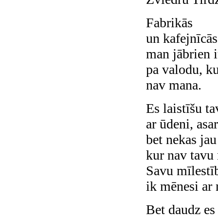
Fabrikās
un kafejnīcās
man jābrien i
pa valodu, k
nav mana.
Es laistīšu t
ar ūdeni, asa
bet nekas jau
kur nav tavu 
Savu mīlestī
ik mēnesi ar
Bet daudz es