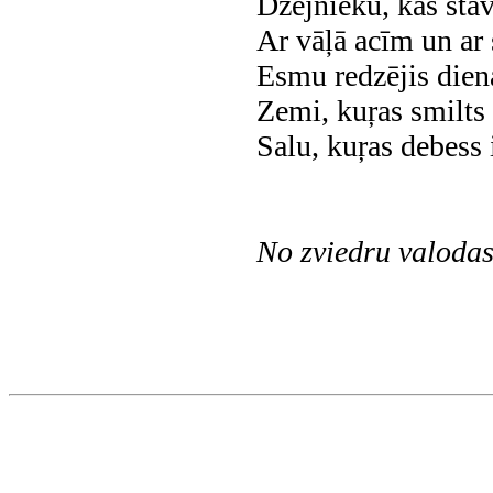
Dzejnieku, kas stā
Ar vāļā acīm un ar
Esmu redzējis die
Zemi, kuŗas smilts 
Salu, kuŗas debess i
No
zviedru valodas