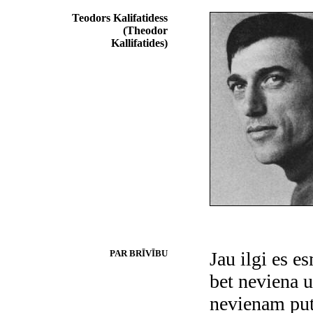
Teodors Kalifatidess
(Theodor
Kallifatides)
PAR BRĪVĪBU
Jau ilgi es e
bet neviena 
nevienam put