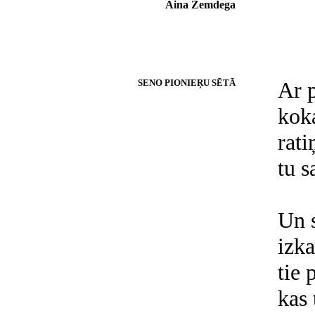
Aina Zemdega
SENO PIONIEŖU SĒTĀ
Ar 
kok
rat
tu 
Un s
izka
tie 
kas 