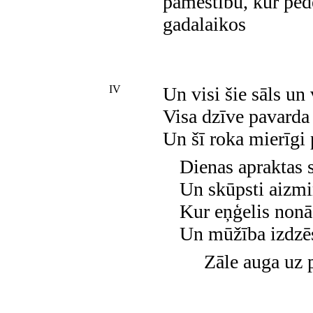
pamestību, kur pēd
gadalaikos
IV
Un visi šie sāls un
Visa dzīve pavarda 
Un šī roka mierīgi 
Dienas apraktas 
Un skūpsti aizmi
Kur eņģelis nonā
Un mūžība izdzēs
Zāle auga uz 