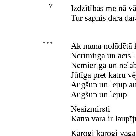
V
Izdzītības melnā v
Tur sapnis dara dar
* * *
Ak mana
nolādētā k
Nerimtīga un acīs l
Nemierīga un nela
Jūtīga pret katru vē
Augšup un lejup au
Augšup un lejup
Neaizmirsti
Katra vara ir laupī
Karogi karogi vaga