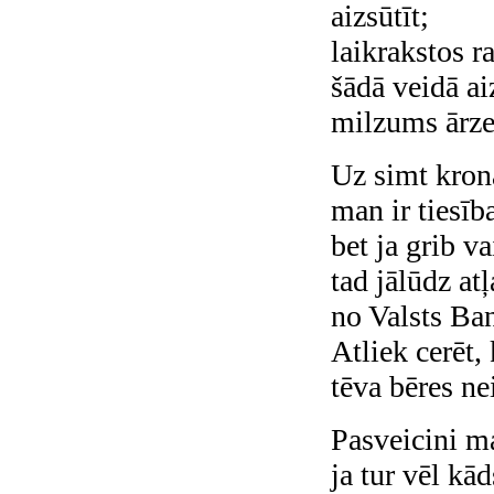
aizsūtīt;
laikrakstos r
šādā veidā ai
milzums ārze
Uz simt kro
man ir tiesīb
bet ja grib va
tad jālūdz atļ
no Valsts Ba
Atliek cerēt,
tēva bēres ne
Pasveicini m
ja tur vēl kāds