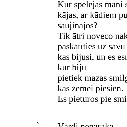
Kur spēlējās mani 
kājas, ar kādiem p
saūjinājos?
Tik ātri noveco nak
paskatīties uz savu 
kas bijusi, un es es
kur biju
–
pietiek mazas smil
kas zemei piesien.
Es pieturos pie smi
VI
Vārdi nepasaka