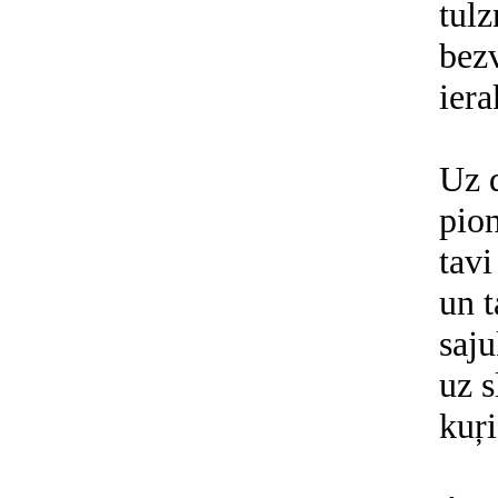
tulz
bezv
iera
Uz 
pion
tavi
un t
saju
uz s
kuŗ
ti