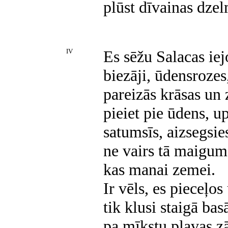
plūst dīvainas dze
IV
Es sēžu Salacas ie
biezāji, ūdensrozes
pareizās krāsas un 
pieiet pie ūdens, u
satumsīs, aizsegsie
ne vairs tā maigum
kas manai zemei.
Ir vēls, es pieceļos
tik klusi staigā ba
pa mīkstu pļavas zā