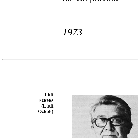
1973
Litfi
Ezkeks
(Lütfi
Özkök)