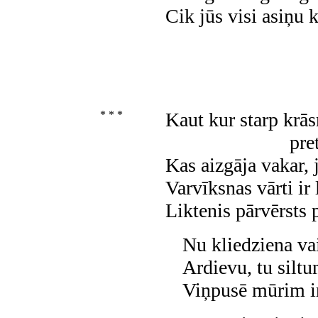
Cik jūs visi asiņu k
* * *
Kaut kur starp krās
pre
Kas aizgāja vakar, 
Varvīksnas vārti ir
Liktenis pārvērsts 
Nu kliedziena vai
Ardievu, tu silt
Viņpusē mūrim i