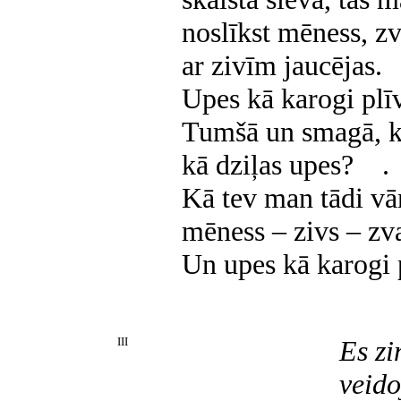
noslīkst mēness, z
ar zivīm jaucējas.
Upes kā karogi plī
Tumšā un smagā, kā
kā dziļas upes? .
Kā tev man tādi vā
mēness – zivs – zv
Un upes kā karogi 
III
Es zinu, ka tur
veidojas dīvai