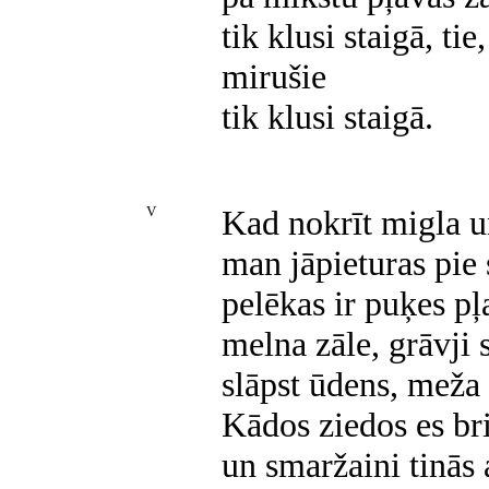
tik klusi staigā, t
mirušie
tik klusi staigā.
V
Kad nokrīt migla u
man jāpieturas pie 
pelēkas ir puķes pļ
melna zāle, grāvji 
slāpst ūdens, meža
Kādos ziedos es bri
un smaržaini tinās