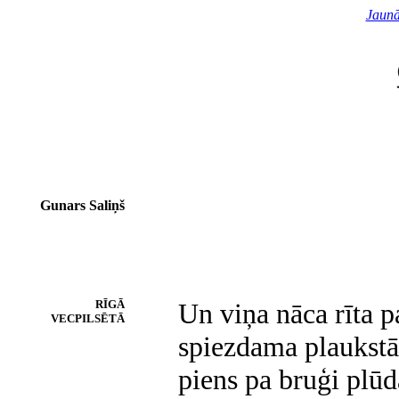
Jaunā
Gunars Saliņš
RĪGĀ
Un viņa nāca rīta p
VECPILSĒTĀ
spiezdama plaukstām
piens pa bruģi plū