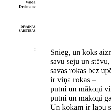
Valda
Dreimane
DĪVAINĀS
SAISTĪBAS
I
Snieg, un koks aiz
savu seju un stāvu,
savas rokas bez up
ir viņa rokas –
putni un mākoņi vi
putni un mākoņi ga
Un kokam ir lapu 