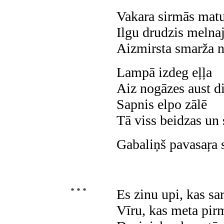
Vakara sirmās matu
Ilgu drudzis melna
Aizmirsta smarža n
Lampā izdeg eļļa
Aiz nogāzes aust d
Sapnis elpo zālē
Tā viss beidzas un 
Gabaliņš pavasaŗa s
* * *
Es zinu upi, kas sa
Vīru, kas meta pi