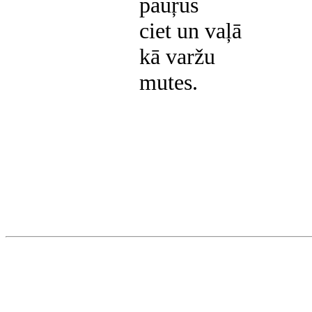
pauŗus
ciet un vaļā
kā varžu
mutes.