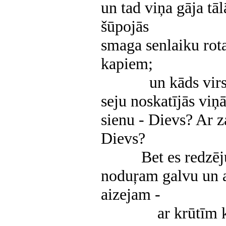
un tad viņa gāja tā
šūpojās
smaga senlaiku rota
kapiem;
un kāds virs a
seju noskatījās viņ
sienu - Dievs? Ar z
Dievs?
Bet es redzēju vi
noduŗam galvu un a
aizejam -
ar krūtīm kā z