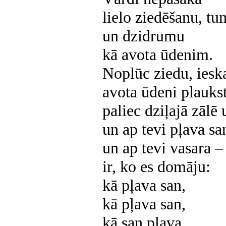
lielo ziedēšanu, t
un dzidrumu
kā avota ūdenim.
Noplūc ziedu, ieska
avota ūdeni plauks
paliec dziļajā zālē 
un ap tevi pļava sa
un ap tevi vasara
–
ir, ko es domāju:
kā pļava san,
kā pļava san,
kā san pļava...