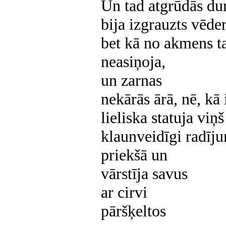
Un tad atgrūdās dur
bija izgrauzts vēder
bet kā no akmens t
neasiņoja,
un zarnas
nekārās ārā, nē, kā 
lieliska statuja viņš
klaunveidīgi radīju
priekšā un
vārstīja savus
ar cirvi
pāršķeltos