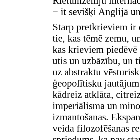
Rietumzemju internaci
− it sevišķi Anglijā 
Starp pretkrieviem ir 
tie, kas tēmē zemu, un 
kas krieviem piedēvē
utis un uzbāzību, un t
uz abstraktu vēsturisk
ģeopolītisku jautājum
kādreiz atklāta, citre
imperiālisma un mino
izmantošanas. Ekspans
veida filozofēšanas re
spriedums, ka nav sta