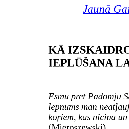
Jaunā Ga
KĀ IZSKAIDR
IEPLŪŠANA L
Esmu pret Padomju Sa
lepnums man neatļauj 
koŗiem, kas nicina un
(Mieroszewski)