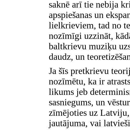
saknē arī tie nebija kr
apspiešanas un ekspa
lielkrieviem, tad no t
nozīmīgi uzzināt,
kād
baltkrievu muziķu uzs
daudz, un teoretizēšan
Ja šīs pretkrievu teor
nozīmētu, ka ir atrast
likums jeb determinism
sasniegums, un vēstur
zīmējoties uz Latviju
jautājuma, vai latvieš