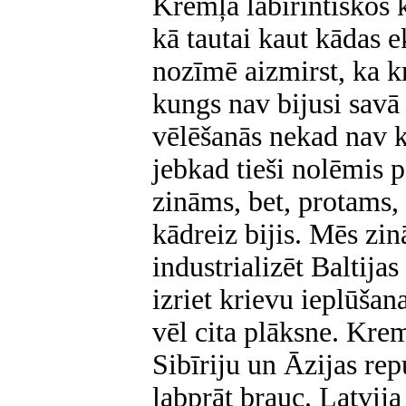
Kremļa labirintiskos 
kā tautai kaut kādas 
nozīmē aizmirst, ka k
kungs nav bijusi sav
vēlēšanās nekad nav k
jebkad tieši nolēmis p
zināms, bet, protams,
kādreiz bijis. Mēs zi
industrializēt Baltija
izriet krievu ieplūšana 
vēl cita plāksne. Kreml
Sibīriju un Āzijas rep
labprāt brauc. Latvija