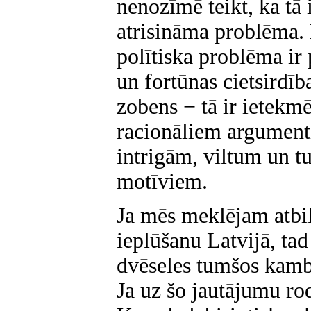
nenozīmē teikt, ka tā 
atrisināma problēma. 
polītiska problēma ir
un fortūnas cietsirdība
zobens − tā ir ietekm
racionāliem argumenti
intrigām, viltum un 
motīviem.
Ja mēs meklējam atbil
ieplūšanu Latvijā, ta
dvēseles tumšos kamba
Ja uz šo jautājumu rod