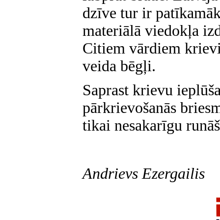
dzīve tur ir patīkamā
materiālā viedokļa iz
Citiem vārdiem krievi,
veida bēgļi.
Saprast krievu ieplūš
pārkrievošanās bries
tikai nesakarīgu runā
Andrievs Ezergailis