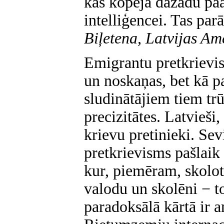
kas kopēja dažādu paa
intelliģencei. Tas par
Biļetena, Latvijas A
Emigrantu pretkrievi
un noskaņas, bet kā pa
sludinātājiem tiem trū
precizitātes. Latvieši
krievu pretinieki. Se
pretkrievisms pašlaik
kur, piemēram, skolot
valodu un skolēni − t
paradoksālā kārtā ir ar