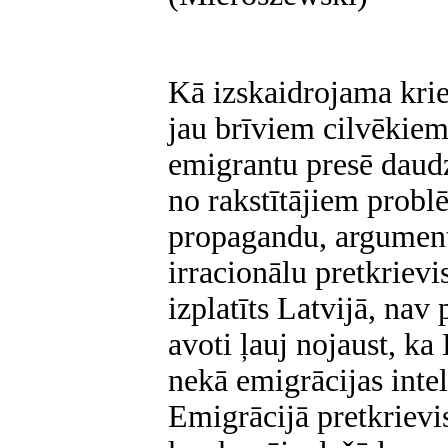
Kā izskaidrojama krie
jau brīviem cilvēkiem
emigrantu presē daudz
no rakstītājiem problē
propagandu, argumentu
irracionālu pretkriev
izplatīts Latvijā, nav
avoti ļauj nojaust, ka
nekā emigrācijas intel
Emigrācijā pretkrievis