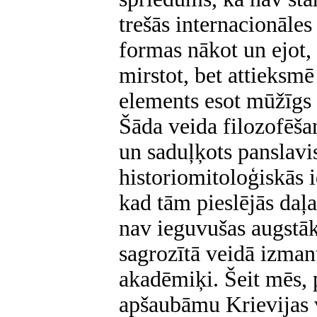
trešās internacionāles
formas nākot un ejot,
mirstot, bet attieksmē
elements esot mūžīgs 
Šāda veida filozofēša
un saduļķots panslavi
historiomitoloģiskās i
kad tām pieslējās daļa
nav ieguvušas augstāk
sagrozītā veidā izman
akadēmiķi. Šeit mēs, 
apšaubāmu Krievijas 