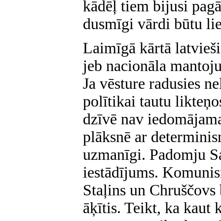
kādēļ tiem bijusi pagā
dusmīgi vārdi būtu lie
Laimīgā kārtā latvieš
jeb nacionāla mantoju
Ja vēsture radusies n
polītikai tautu likteņ
dzīvē nav iedomājama 
plāksnē ar determinis
uzmanīgi. Padomju Sav
iestādījums. Komunism
Staļins un Chruščovs bi
āķītis. Teikt, ka kaut 