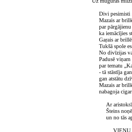
Uz muguras milzī
Divi pesimisti 
Mazais ar brill
par pārgājienu
ka iemācījies s
Gaŗais ar brill
Tukšā spole e
No divīzijas v
Padusē viņam 
par tematu „Ka
- tā stāstīja g
gan atstātu dz
Mazais ar bril
nabagoja cigare
Ar aristokr
Šteins noņ
un no tās a
VIENU