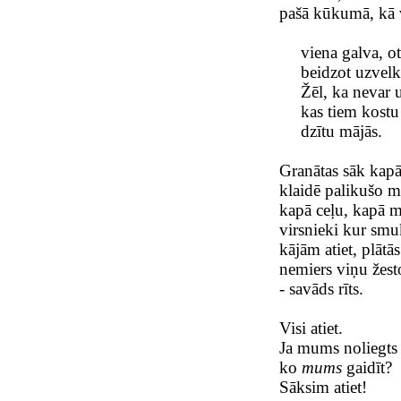
pašā kūkumā, kā 
viena galva, ot
beidzot uzvelk
Žēl, ka nevar u
kas tiem kostu
dzītu mājās.
Granātas sāk kapā
klaidē palikušo m
kapā ceļu, kapā m
virsnieki kur s
kājām atiet, plātā
nemiers viņu žesto
- savāds rīts.
Visi atiet.
Ja mums noliegts l
ko
mums
gaidīt?
Sāksim atiet!