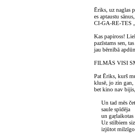
Ēriks, uz naglas p
es aptaustu sānus,
CI-GA-RE-TES „
Kas papiross! Lie
pazīstams sen, t
jau bērnībā apdū
FILMĀS VISI 
Pat Ēriks, kurš mut
klusē, jo zin gan,
bet kino nav bijis
Un tad mēs čet
saule spīdēja
un gaŗlaikotas
Uz stilbiem si
izjūtot milzīg