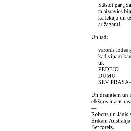
Stāstot par „S
tā aizrāvies bij
ka lēkāju un tē
ar žagaru!
Un tad:
varonis lodes ķ
kad viņam kaus
tik
PĒDĒJO
DŪMU
SEV PRASA-
Un draugiem un 
elkšņos ir acīs ras
---
Roberts un Jānis s
Ērikam Austrālijā 
Bet toreiz,