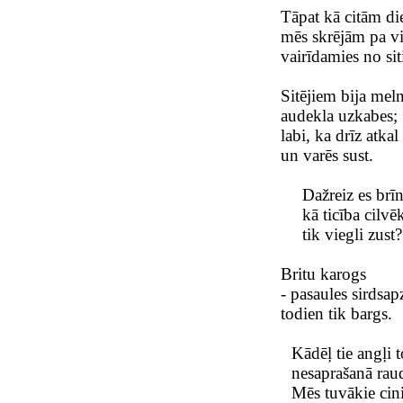
Tāpat kā citām d
mēs skrējām pa v
vairīdamies no si
Sitējiem bija meln
audekla uzkabes;
labi, ka drīz atkal
un varēs sust.
Dažreiz es brī
kā ticība cilv
tik viegli zust?
Britu karogs
- pasaules sirdsap
todien tik bargs.
Kādēļ tie angļi t
nesaprašanā rau
Mēs tuvākie cini