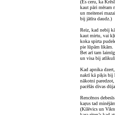
(Es ceru, ka Krēs
kaut pāri mēram 
un meitenei maza
bij jātīra daudz.)
Reiz, kad nebij kā
kaut mirtu, vai kļ
koka spirta pudel
pie lūpām likām.
Bet arī tam laimīg
un visa bij atliku
Kad apnika dzert,
naktī kā piķis bij
nākotni paredzot, 
pacēlās divas dūja
Rencēnos debesīs 
kaŗus tad minējā
(Kilēvics un Vikto
kaŗa riten’s kad at