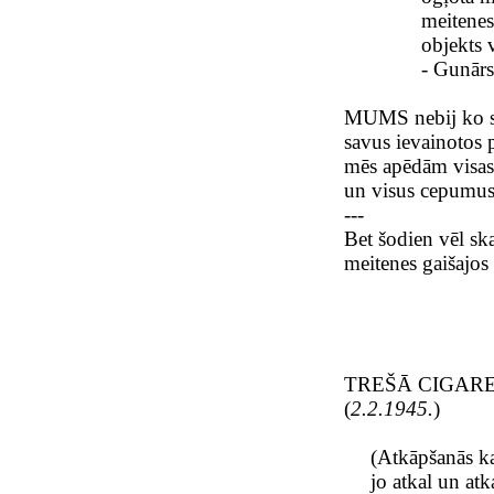
meitenes smeja
objekts vi
- Gunārs p
MUMS nebij ko sm
savus ievainotos
mēs apēdām visas
un visus cepumus
---
Bet šodien vēl sk
meitenes gaišajos
TREŠĀ CIGAR
(
2.2.1945.
)
(Atkāpšanās ka
jo atkal un atk