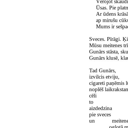
Vērojot skaudī
Ūsas. Pie platm
Ar ūdens krās
ap mirušu cūku
Mums ir sešpad
Sveces. Pīrāgi. Ķ
Mūsu meitenes trī
Gunārs stāsta, skuķ
Gunārs klusē, kla
Tad Gunārs,
izvilcis etviju,
cigareti paņēmis l
noplēš laikrakstam
cēli
to
aizdedzina
pie sveces
un meitenes pū
ogļotā mala z