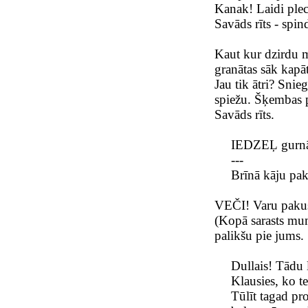
Kanak! Laidi plec
Savāds rīts - spin
Kaut kur dzirdu m
granātas sāk kapā
Jau tik ātri? Snie
spiežu. Šķembas 
Savāds rīts.
IEDZEĻ gurn
---
Brīnā kāju pak
VEČI! Varu pakus
(Kopā sarasts mu
palikšu pie jums.
Dullais! Tādu 
Klausies, ko t
Tūlīt tagad pro