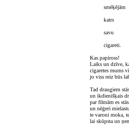
smēķējām
katrs
savu
cigareti.
Kas papiross!
Laiks un dzīve, k
cigaretes mums v
jo viss reiz būs l
Tad draugiem stāst
un ikdienišķais drī
par filmām es stāst
un nēģeri mielastu
te varoni moka, t
lai skūpsta un ņe