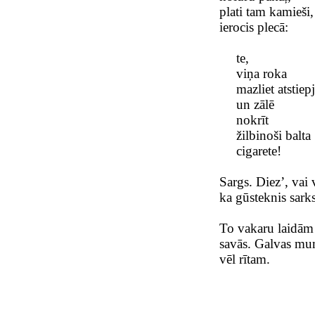
plati tam kamieši,
ierocis plecā:
te,
viņa roka
mazliet atstiep
un zālē
nokrīt
žilbinoši balta
cigarete!
Sargs. Diez’, vai 
ka gūsteknis sark
To vakaru laidām 
savās. Galvas mu
vēl rītam.