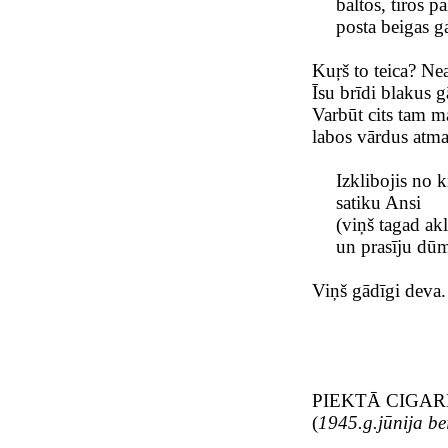
baltos, tīros p
posta beigas g
Kuŗš to teica? Nea
Īsu brīdi blakus g
Varbūt cits tam m
labos vārdus atma
Izklibojis no 
satiku Ansi
(viņš tagad akl
un prasīju dū
Viņš gādīgi deva.
PIEKTĀ CIGAR
(
1945.g.jūnija be