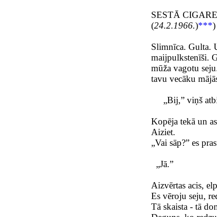
SESTĀ CIGAR
(
24.2.1966.
)
***
)
Slimnīca. Gulta. 
maijpulkstenīši. G
mūža vagotu seju.
tavu vecāku mājās,
„Bij,” viņš atbi
Kopēja tekā un as
Aiziet.
„Vai sāp?” es pras
„Jā.”
Aizvērtas acis, elp
Es vēroju seju, r
Tā skaista - tā do