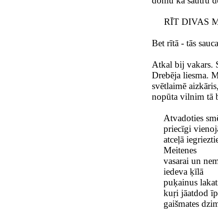
domu kā šautru d
RĪT DIVAS M
Bet rītā - tās sau
Atkal bij vakars. 
Drebēja liesma. M
svētlaimē aizkāris,
nopūta vilnim tā 
Atvadoties sm
priecīgi vieno
atceļā iegriezti
Meitenes
vasarai un nemī
iedeva ķīlā
puķainus lakat
kuŗi jāatdod īp
gaišmates dzim