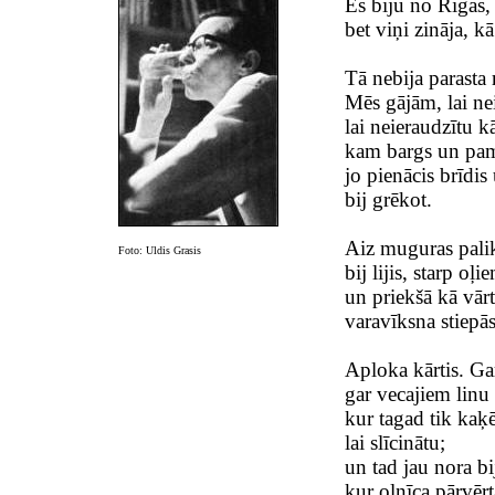
Es biju no Rīgas,
bet viņi zināja, k
Tā nebija parasta 
Mēs gājām, lai nei
lai neieraudzītu k
kam bargs un pam
jo pienācis brīdis
bij grēkot.
Aiz muguras palik
Foto: Uldis Grasis
bij lijis, starp oļi
un priekšā kā vārt
varavīksna stiepās
Aploka kārtis. Gar
gar vecajiem linu
kur tagad tik kaķ
lai slīcinātu;
un tad jau nora bi
kur olnīca pārvēr