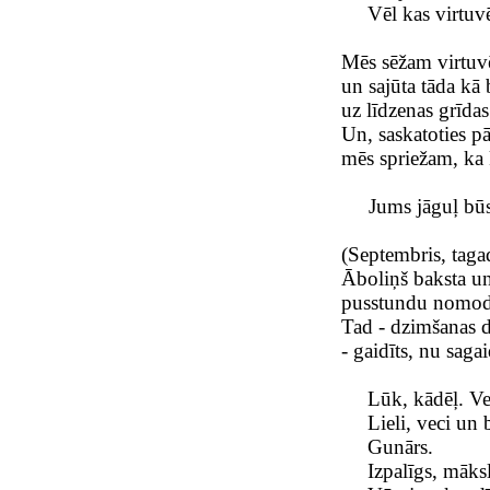
Vēl kas virtuvē
Mēs sēžam virtuv
un sajūta tāda kā 
uz līdzenas grīda
Un, saskatoties p
mēs spriežam, ka 
Jums jāguļ būs
(Septembris, tagad
Āboliņš baksta un
pusstundu nomodā
Tad - dzimšanas di
- gaidīts, nu sagai
Lūk, kādēļ. Ve
Lieli, veci un 
Gunārs.
Izpalīgs, māksl