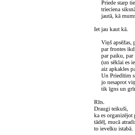
Priede starp ti
trieciena siks
jautā, kā mums
Iet jau kaut kā.
Viņš apsēžas, 
par frontes ik
par paiku, par
(un sēklai es 
aiz apkakles p
Un Priedītim s
jo nesaprot vi
tik īgns un grī
Rīts.
Draugi teikuši,
ka es organizējot
tādēļ, mucā atradi
to ievelku istabā.