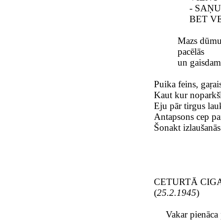
- SAŅU
BET V
Mazs dūmu
pacēlās
un gaisdams
Puika feins, gaŗais
Kaut kur noparkš
Eju pār tirgus la
Antapsons cep pa
Šonakt izlaušanās
CETURTĀ CIG
(
25.2.1945
)
Vakar pienāca 