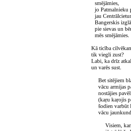
smējāmies,
jo Patmalnieku p
jau Centrālcietum
Bangerskis izglā
pie sievas un bē
mēs smējāmies.
Kā ticība cilvēka
tik viegli zust?
Labi, ka drīz atka
un varēs sust.
Bet sitējiem bl
vācu armijas pa
nostājies pavēl
(kaŗu kaŗojis p
šodien varbūt 
vācu jaunkund
Visiem, kam