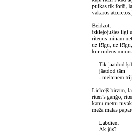
puikas tik forši, 
vakaros atcerētos.
Beidzot,
izklejojušies ilgi 
riteņus minām netī
uz Rīgu, uz Rīgu,
kur rudens mums 
Tik jāatdod ķīl
jāatdod tām
- meitenēm tr
Lielceļš birzīm, l
riten’s ganģo, rite
katru metru tuvāk
meža malas papar
Labdien.
Ak jūs?