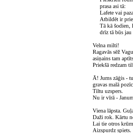
prasa asi tā:
Lafete vai paz
Atbildēt ir pri
Tā kā šodien, l
drīz tā būs ja
Velna milti!
Ragavās sēž Vagu
asiņains tam aptīt
Priekšā redzam til
Ā! Jums zāģis - tu
gravas malā pozīc
Tiltu uzspers.
Nu ir vīrā - Janu
Viena lāpsta. Gu
Daži rok. Kārtu n
Lai tie otros krūm
Aizspurdz spiets.