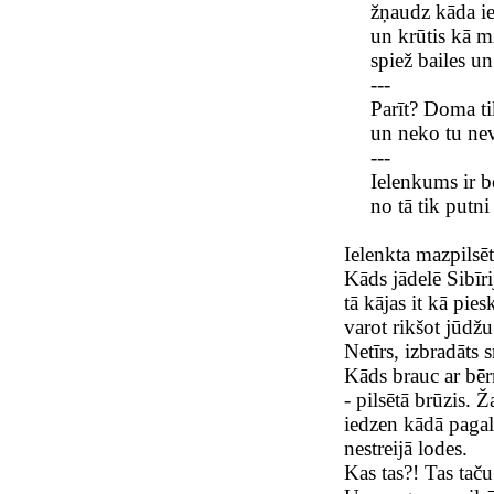
žņaudz kāda i
un krūtis kā m
spiež bailes un
---
Parīt? Doma ti
un neko tu neva
---
Ielenkums ir b
no tā tik putni 
Ielenkta mazpilsē
Kāds jādelē Sibīri
tā kājas it kā pie
varot rikšot jūdžu
Netīrs, izbradāts 
Kāds brauc ar bērn
- pilsētā brūzis.
iedzen kādā paga
nestreijā lodes.
Kas tas?! Tas taču