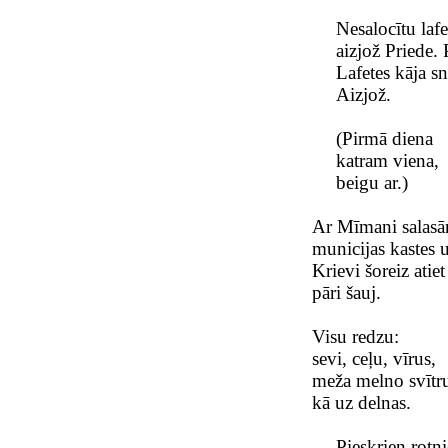
Nesalocītu lafe
aizjož Priede.
Lafetes kāja sn
Aizjož.
(Pirmā diena
katram viena,
beigu ar.)
Ar Mīmani salasā
municijas kastes u
Krievi šoreiz atiet
pāri šauj.
Visu redzu:
sevi, ceļu, vīrus,
meža melno svītr
kā uz delnas.
Pieskrien rotni