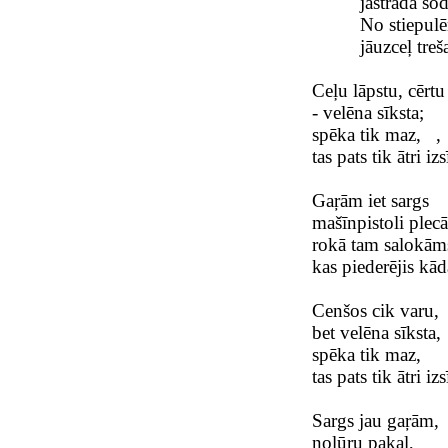
jāstrādā šod
No stiepul
jāuzceļ treš
Ceļu lāpstu, cērtu
- velēna sīksta;
spēka tik maz, ,
tas pats tik ātri izs
Gaŗām iet sargs
mašīnpistoli plecā
rokā tam salokāms
kas piederējis k
Cenšos cik varu,
bet velēna sīksta,
spēka tik maz,
tas pats tik ātri izs
Sargs jau gaŗām,
nolūru pakaļ,