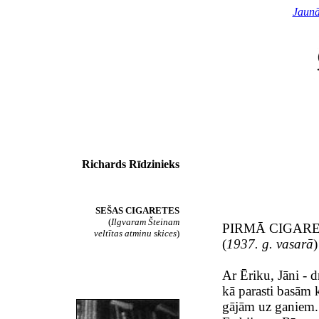
Jaunā
Richards Rīdzinieks
SEŠAS CIGARETES
(
Ilgvaram Šteinam
PIRMĀ CIGAR
veltītas atminu skices
)
(
1937. g. vasarā
)
Ar Ēriku, Jāni -
kā parasti basām 
gājām uz ganiem.