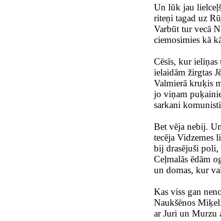
Un lūk jau lielceļš
riteņi tagad uz Rū
Varbūt tur vecā N
ciemosimies kā kā
Cēsīs, kur ieliņas 
ielaidām žirgtas J
Valmierā kruķis m
jo viņam puķainie
sarkani komunisti
Bet vēja nebij. U
tecēja Vidzemes l
bij drasējuši poli,
Ceļmalās ēdām oga
un domas, kur vak
Kas viss gan neno
Naukšēnos Miķelis
ar Juri un Murzu a