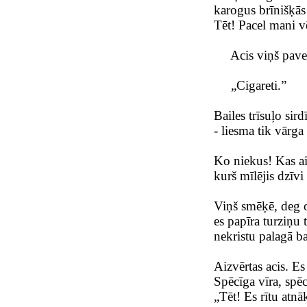
karogus brīnišķās
Tēt! Pacel mani vē
Acis viņš paveŗ
„Cigareti.”
Bailes trīsuļo sird
- liesma tik vārg
Ko niekus! Kas ai
kurš mīlējis dzīvi
Viņš smēķē, deg 
es papīra turziņu t
nekristu palagā ba
Aizvērtas acis. Es
Spēcīga vīra, spē
„Tēt! Es rītu atnā