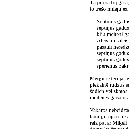
Tā pirmā bij gaŗa, 
to trešo mīlēju es.
Septiņus gadus
septiņus gadus
biju meiteni g
Alcis un salcis
pasauli neredzē
septiņus gadus
septiņus gadus
spērienus pakrū
Mergupe tecēja Jē
piekalnē rudzus sta
šodien vēl skatos
meitenes gaišajos
Vakaros nebeidzās
laimīgi bijām tieš
reiz pat ar Miķeli