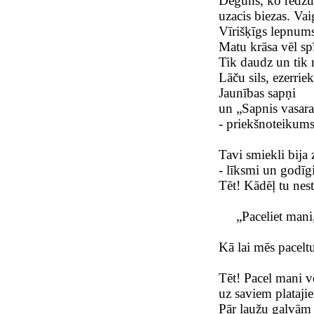
Deguns, ko redzu 
uzacis biezas. Vai
Vīrišķīgs lepnums
Matu krāsa vēl spī
Tik daudz un tik 
Lāču sils, ezerriek
Jaunības sapņi
un „Sapnis vasara
- priekšnoteikums
Tavi smiekli bija
- līksmi un godīg
Tēt! Kādēļ tu nes
„Paceliet mani,”
Kā lai mēs paceltu
Tēt! Pacel mani v
uz saviem plataji
Pār ļaužu galvām 