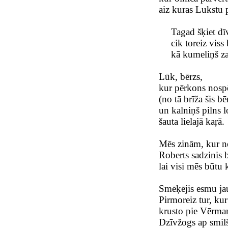
aiz kuras Lukstu 
Tagad šķiet dī
cik toreiz viss 
kā kumeliņš zaļ
Lūk, bērzs,
kur pērkons nospē
(no tā brīža šis b
un kalniņš pilns l
šauta lielajā kaŗā.
Mēs zinām, kur n
Roberts sadzinis b
lai visi mēs būtu 
Smēķējis esmu jau 
Pirmoreiz tur, ku
krusto pie Vērmaņ
Dzīvžogs ap smilšu