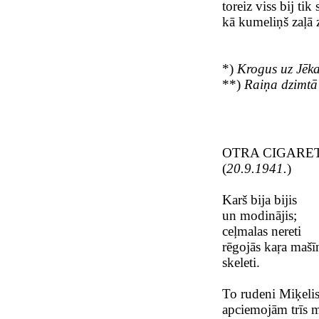
toreiz viss bij tik 
kā kumeliņš zaļā z
*)
Krogus uz Jēkab
**)
Raiņa dzimtā 
OTRA CIGARE
(
20.9.1941.
)
Karš bija bijis
un modinājis;
ceļmalas nereti
rēgojās kaŗa mašī
skeleti.
To rudeni Miķelis
apciemojām trīs m