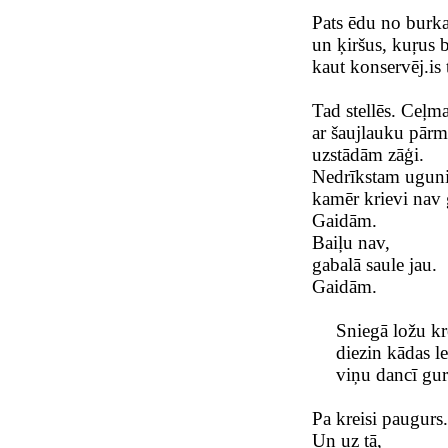
Pats ēdu no burka
un ķiršus, kuŗus 
kaut konservēj.is t
Tad stellēs. Ceļma
ar šaujlauku pār
uzstādām zāģi.
Nedrīkstam uguni 
kamēr krievi nav g
Gaidām.
Baiļu nav,
gabalā saule jau.
Gaidām.
Sniegā ložu kre
diezin kādas le
viņu dancī gur
Pa kreisi paugurs.
Un uz tā,