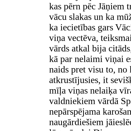
kas pērn pēc Jāņiem tr
vācu slakas un ka mūž
ka iecietības gars Vāci
viņa vectēva, teiksma
vārds atkal bija citāds
kā par nelaimi viņai 
naids pret visu to, no
atkrustījusies, it sevi
mīļa viņas nelaiķa vī
valdniekiem vārdā Spr
nepārspējama karošana
naugārdiešiem jāieslē