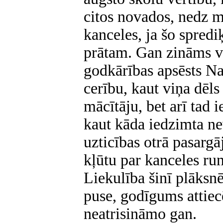
citos novados, nedz m
kanceles, ja šo spredi
prātam. Gan zināms v
godkārības apsēsts Na
cerību, kaut viņa dēls
mācītāju, bet arī tad 
kaut kāda iedzimta ne
uzticības otrā pasargā
kļūtu par kanceles ru
Liekulība šinī plāksnē
puse, godīgums attie
neatrisināmo gan.