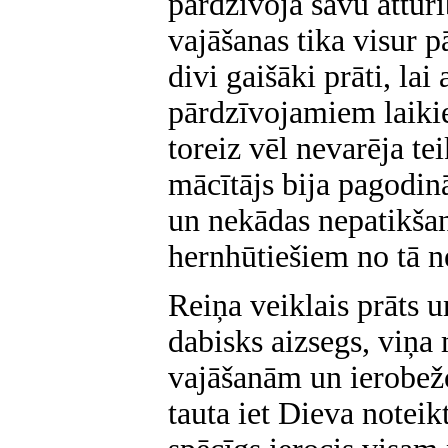
pārdzīvoja savu atturī
vajāšanas tika visur p
divi gaišāki prāti, l
pārdzīvojamiem laiki
toreiz vēl nevarēja te
mācītājs bija pagodinā
un nekādas nepatikšan
hernhūtiešiem no tā n
Reiņa veiklais prāts u
dabisks aizsegs, viņa 
vajāšanām un ierobe
tauta iet Dieva noteikt