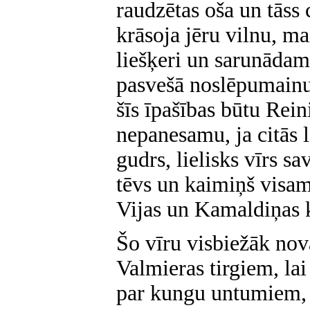
raudzētas oša un tāss 
krāsoja jēru vilnu, m
liešķeri un sarunādam
pasvešā noslēpumainu
šīs īpašības būtu Rei
nepanesamu, ja citās l
gudrs, lielisks vīrs s
tēvs un kaimiņš visa
Vijas un Kamaldiņas 
Šo vīru visbiežāk nov
Valmieras tirgiem, lai
par kungu untumiem, 