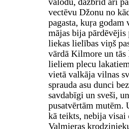
valodu, dažbrīd arī p
vectēvu Džonu no kā
pagasta, kuŗa godam v
mājas bija pārdēvējis
liekas lielības viņš pa
vārdā Kilmore un tās 
lieliem plecu lakatie
vietā valkāja vilnas s
sprauda asu dunci bez 
savdabīgi un sveši, un
pusatvērtām mutēm. Un
kā teikts, nebija visa
Valmieras krodziniek