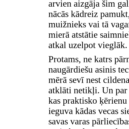
arvien aizgāja šim g
nācās kādreiz pamukt, 
muižnieks vai tā vagar
mierā atstātie saimnie
atkal uzelpot vieglāk.
Protams, ne katrs pā
naugārdiešu asinis tec
mērā sevī nest cildena
atklāti netikļi. Un pa
kas praktisko ķērienu
ieguva kādas vecas si
savas varas pārliecī