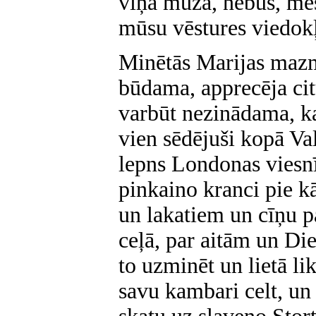
viņa mūžā, nebūs, mēs
mūsu vēstures viedok
Minētās Marijas mazm
būdama, apprecēja cit
varbūt nezinādama, ka
vien sēdējuši kopā Va
lepns Londonas viesnī
pinkaino kranci pie 
un lakatiem un cīņu p
ceļā, par aitām un Di
to uzminēt un lietā li
savu kambari celt, un 