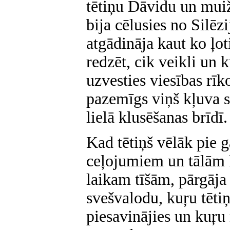
tētiņu Dāvidu un muiž
bija cēlusies no Silēz
atgādināja kaut ko ļoti
redzēt, cik veikli un 
uzvesties viesības rīk
pazemīgs viņš kļuva s
lielā klusēšanas brīdī.
Kad tētiņš vēlāk pie g
ceļojumiem un tālām k
laikam tīšām, pārgāja
svešvalodu, kuŗu tētiņ
piesavinājies un kuŗu