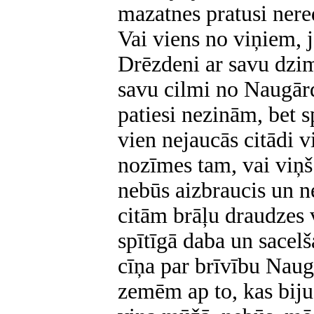
mazatnes pratusi nere
Vai viens no viņiem, 
Drēzdeni ar savu dzimt
savu cilmi no Naugār
patiesi nezinām, bet s
vien nejaucās citādi v
nozīmes tam, vai viņš
nebūs aizbraucis un n
citām brāļu draudzes 
spītīgā daba un sacelš
cīņa par brīvību Nau
zemēm ap to, kas bijuš