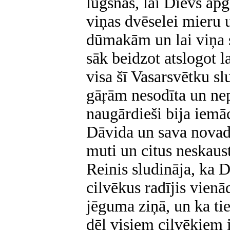
lūgsnās, lai Dievs ap
viņas dvēselei mieru 
dūmakām un lai viņa sa
sāk beidzot atslogot 
visa šī Vasarsvētku sl
gāŗām nesodīta un ne
naugārdieši bija iemāc
Dāvida un sava novada 
muti un citus neskaus
Reinis sludināja, ka 
cilvēkus radījis vienād
jēguma ziņā, un ka tie
dēļ visiem cilvēkiem i