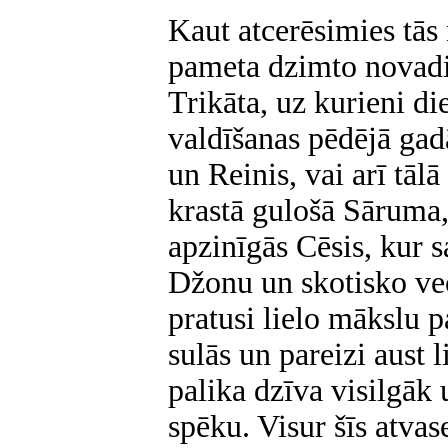
Kaut atcerēsimies tās
pameta dzimto novadiņ
Trikāta, uz kurieni d
valdīšanas pēdējā gadā
un Reinis, vai arī tāl
krastā gulošā Sāruma,
apzinīgās Cēsis, kur s
Džonu un skotisko ve
pratusi lielo mākslu p
sulās un pareizi aust l
palika dzīva visilgāk 
spēku. Visur šīs atva