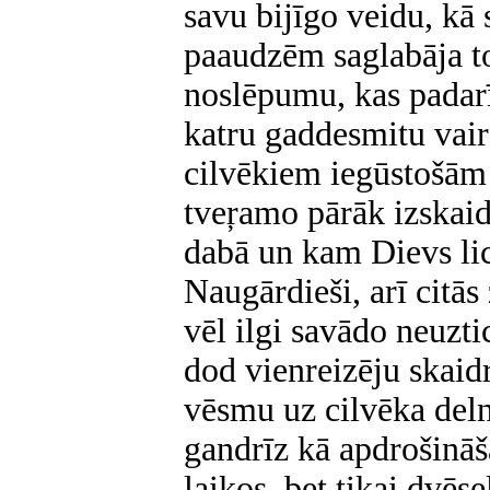
savu bijīgo veidu, kā s
paaudzēm saglabāja to 
noslēpumu, kas padarī
katru gaddesmitu vair
cilvēkiem iegūstošām
tveŗamo pārāk izskaid
dabā un kam Dievs lic
Naugārdieši, arī citā
vēl ilgi savādo neuzti
dod vienreizēju skai
vēsmu uz cilvēka del
gandrīz kā apdrošinā
laikos, bet tikai dvēsel