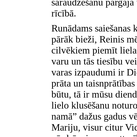
saraudzēšanu pārgāja 
rīcībā.
Runādams saiešanas ka
pārāk bieži, Reinis m
cilvēkiem piemīt liela
varu un tās tiesību vei
varas izpaudumi ir Di
prāta un taisnprātības
būtu, tā ir mūsu diend
lielo klusēšanu noturo
namā” dažus gadus vēl
Mariju, visur citur V