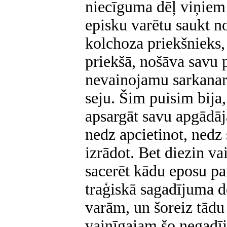
niecīguma dēļ viņiem 
episku varētu saukt n
kolchoza priekšnieks, 
priekšā, nošāva savu 
nevainojamu sarkanar
seju. Šim puisim bija
apsargāt savu apgādāj
nedz apcietinot, nedz
izrādot. Bet diezin v
sacerēt kādu eposu par
traģiskā sagadījuma d
varām, un šoreiz tādu 
vainīgajam šo negadī