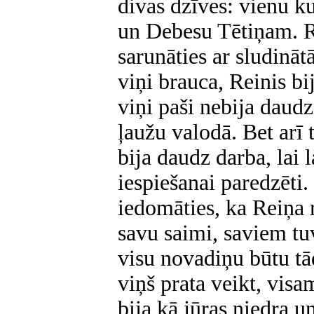
divas dzīves: vienu 
un Debesu Tētiņam. R
sarunāties ar sludināt
viņi brauca, Reinis bi
viņi paši nebija daud
ļaužu valodā. Bet arī
bija daudz darba, lai 
iespiešanai paredzēti
iedomāties, ka Reiņa 
savu saimi, saviem t
visu novadiņu būtu tād
viņš prata veikt, visa
bija kā jūras niedra u