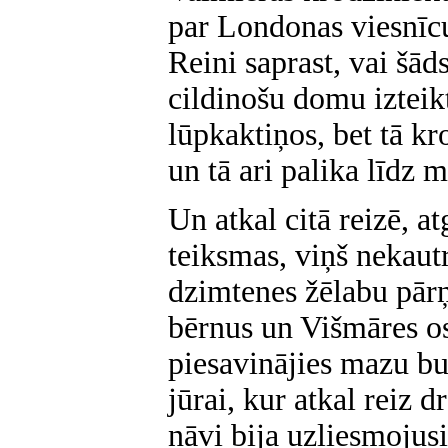
par Londonas viesnīcu
Reini saprast, vai šād
cildinošu domu izteikt
lūpkaktiņos, bet tā kr
un tā ari palika līdz
Un atkal citā reizē, a
teiksmas, viņš nekautr
dzimtenes žēlabu pārņ
bērnus un Višmāres os
piesavinājies mazu bu
jūrai, kur atkal reiz 
nāvi bija uzliesmojusi