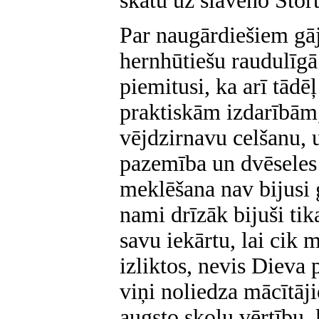
skatu uz slaveno Stort
Par naugārdiešiem gāj
hernhūtiešu raudulīgā
piemitusi, ka arī tādē
praktiskām izdarībām,
vējdzirnavu celšanu, u
pazemība un dvēseles
meklēšana nav bijusi 
nami drīzāk bijuši tik
savu iekārtu, lai cik
izliktos, nevis Dieva
viņi noliedza mācītāj
augsto skolu vērtību, k