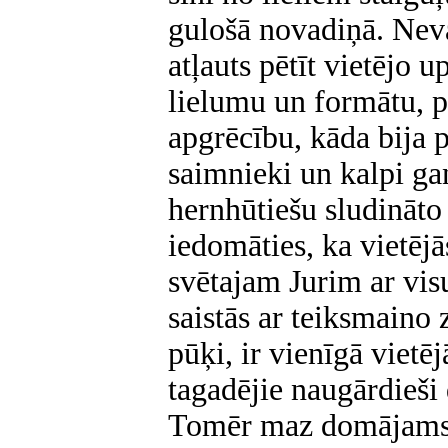
gulošā novadiņā. Neva
atļauts pētīt vietējo
lielumu un formātu, p
apgrēcību, kāda bija 
saimnieki un kalpi ga
hernhūtiešu sludināto
iedomāties, ka vietēj
svētajam Jurim ar vis
saistās ar teiksmaino
pūķi, ir vienīgā vietēj
tagadējie naugārdieši 
Tomēr maz domājams ,