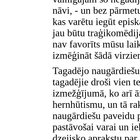
nāvi, - un bez pārmet
kas varētu iegūt epis
jau būtu traģikomēdija
nav favorīts mūsu lai
izmēģināt šādā virzie
Tagadējo naugārdiešu s
tagadējie droši vien te
izmežģījumā, ko arī ā
hernhūtismu, un tā ra
naugārdiešu paveidu p
pastāvošai varai un i
dzejisko aprakstu par