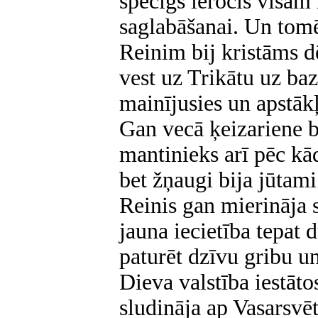
spēcīgs ierocis visam
saglabāšanai. Un tomē
Reinim bij kristāms d
vest uz Trikātu uz baz
mainījusies un apstākļ
Gan vecā ķeizariene b
mantinieks arī pēc kād
bet žņaugi bija jūtami
Reinis gan mierināja s
jauna iecietība tepat 
paturēt dzīvu gribu un
Dieva valstība iestāto
sludināja ap Vasarsvē