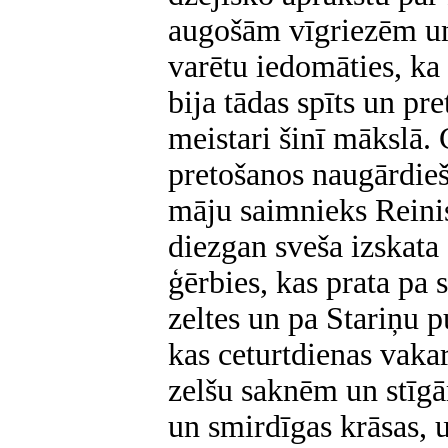
augošām vīgriezēm un
varētu iedomāties, ka
bija tādas spīts un pre
meistari šinī mākslā. 
pretošanos naugārdieš
māju saimnieks Reinis,
diezgan sveša izskata
ģērbies, kas prata pa
zeltes un pa Stariņu 
kas ceturtdienas vaka
zelšu saknēm un stīg
un smirdīgas krāsas, u