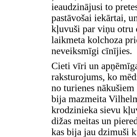
ieaudzinājusi to prete
pastāvošai iekārtai, u
kļuvuši par viņu otru
laikmeta kolchoza pri
neveiksmīgi cīnījies.
Cieti vīri un apņēmīga
raksturojums, ko mēd
no turienes nākušiem
bija mazmeita Vilhelm
krodzinieka sievu kļuv
dižas meitas un piere
kas bija jau dzimuši 