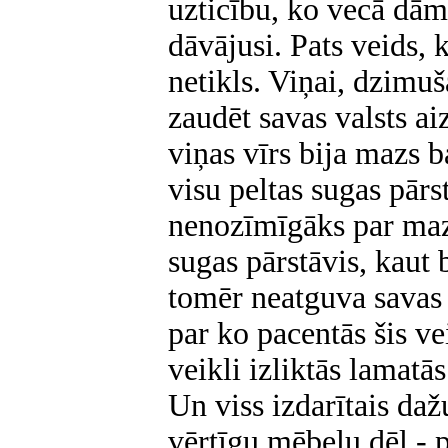
uzticību, ko vecā dām
dāvājusi. Pats veids, 
netikls. Viņai, dzimuš
zaudēt savas valsts ai
viņas vīrs bija mazs b
visu peltas sugas pārs
nenozīmīgāks par maz
sugas pārstāvis, kaut b
tomēr neatguva savas 
par ko pacentās šis ve
veikli izliktās lamatās
Un viss izdarītais da
vērtīgu mēbeļu dēļ - 