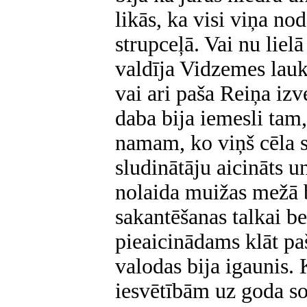
likās, ka visi viņa n
strupceļā. Vai nu liel
valdīja Vidzemes lauk
vai ari paša Reiņa izv
daba bija iemesli tam
namam, ko viņš cēla s
sludinātāju aicināts u
nolaida muižas mežā b
sakantēšanas talkai b
pieaicinādams klāt pa
valodas bija igaunis.
iesvētībām uz goda so