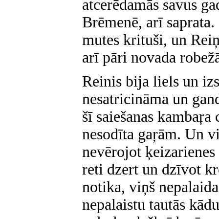
atcerēdamās savus ga
Brēmenē, arī saprata. 
mutes krituši, un Rei
arī pāri novada robe
Reinis bija liels un i
nesatricināma un gan
šī saiešanas kambaŗa 
nesodīta gaŗām. Un vi
nevērojot ķeizarienes
reti dzert un dzīvot kr
notika, viņš nepalaida
nepalaistu tautās kād