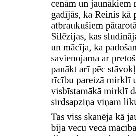
cenām un jaunākiem r
gadījās, ka Reinis kā 
atbraukušiem pātarot
Silēzijas, kas sludinā
un mācīja, ka padošan
savienojama ar pretoš
panākt arī pēc stāvokļ
rīcību pareizā mirklī
visbīstamākā mirklī d
sirdsapziņa viņam liku
Tas viss skanēja kā ja
bija vecu vecā mācība