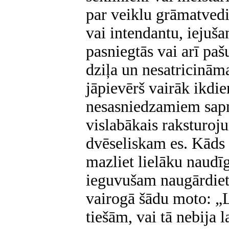
par veiklu grāmatvedi
vai intendantu, iejuša
pasniegtās vai arī paš
dziļa un nesatricinām
jāpievērš vairāk ikdi
nesasniedzamiem sapņ
vislabākais raksturoj
dvēseliskam es. Kāds 
mazliet lielāku naud
ieguvušam naugārdiet
vairogā šādu moto: „
tiešām, vai tā nebija 