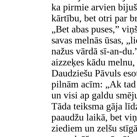
ka pirmie arvien bijuš
kārtību, bet otri par 
„Bet abas puses,” viņ
savas melnās ūsas, „li
nažus vārdā sī-an-du.
aizzeķes kādu melnu, 
Daudziešu Pāvuls esot
pilnām acīm: „Ak tad 
un visi ap galdu smēju
Tāda teiksma gāja līd
paaudžu laikā, bet vi
ziediem un zelšu stīg