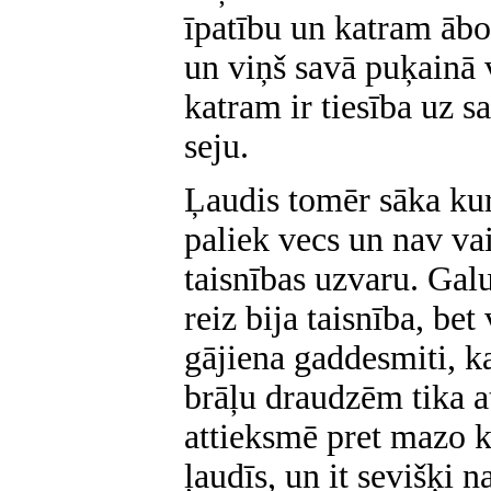
īpatību un katram ābo
un viņš savā puķainā 
katram ir tiesība uz s
seju.
Ļaudis tomēr sāka kur
paliek vecs un nav va
taisnības uzvaru. Gal
reiz bija taisnība, bet 
gājiena gaddesmiti, k
brāļu draudzēm tika at
attieksmē pret mazo 
ļaudīs, un it sevišķi 