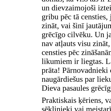
un dievzaimojoši izte
gribu pēc tā censties,
zināt, vai šinī jautāju
grēcīgo cilvēku. Un j
nav atļauts visu zināt,
censties pēc zināšanā
likumiem ir liegtas. 
prāta! Pārnovadnieki d
naugārdiešus par lieku
Dieva pasaules grēcī
Praktiskais ķēriens, va
sēklinieki vai meista