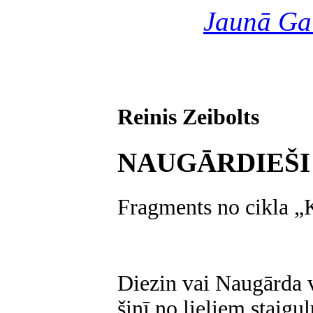
Jaunā Ga
Reinis Zeibolts
NAUGĀRDIEŠI
Fragments no cikla „
Diezin vai Naugārda v
šinī no lieliem staigu