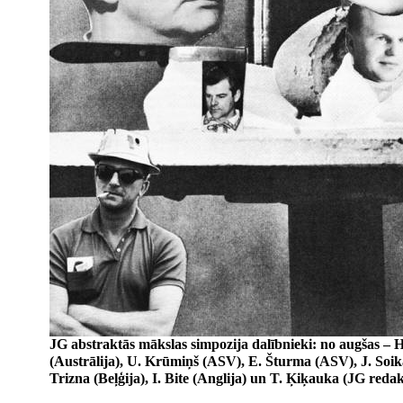
JG abstraktās mākslas simpozija dalībnieki: no augšas – H.
(Austrālija), U. Krūmiņš (ASV), E. Šturma (ASV), J. Soikā
Trizna (Beļģija), I. Bite (Anglija) un T. Ķiķauka (JG redak