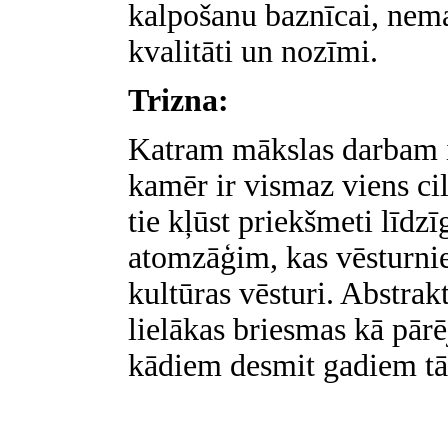
kalpošanu baznīcai, nem
kvalitāti un nozīmi.
Trizna:
Katram mākslas darbam ir
kamēr ir vismaz viens cil
tie kļūst priekšmeti līdz
atomzāģim, kas vēsturnie
kultūras vēsturi. Abstrak
lielākas briesmas kā pārē
kādiem desmit gadiem tā t