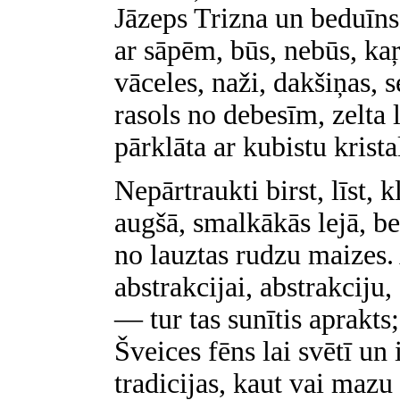
Jāzeps Trizna un beduīns
ar sāpēm, būs, nebūs, kaŗ
vāceles, naži, dakšiņas,
rasols no debesīm, zelta l
pārklāta ar kubistu krista
Nepārtraukti birst, līst, k
augšā, smalkākās lejā, be
no lauztas rudzu maizes. 
abstrakcijai, abstrakciju, 
— tur tas sunītis aprakts; 
Šveices fēns lai svētī u
tradicijas, kaut vai mazu