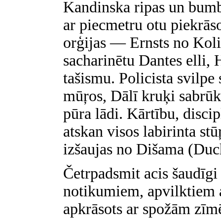
Kandinska ripas un bumbi
ar piecmetru otu piekrā
orģijas — Ernsts no Koliz
sacharinētu Dantes elli, 
tašismu. Policista svilpe 
mūŗos, Dālī kruķi sabrū
pūra lādi. Kārtību, disci
atskan visos labirinta stū
izšaujas no Dišama (Duc
Četrpadsmit acis šaudīgi
notikumiem, apvilktiem a
apkrāsots ar spožām zīmē