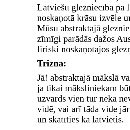
Latviešu glezniecībā pa 
noskaņotā krāsu izvēle un
Mūsu abstraktajā gleznie
zīmīgi parādās dažos Au
liriski noskaņotajos gle
Trizna:
Jā! abstraktajā mākslā var
ja tikai māksliniekam būt
uzvārds vien tur nekā nev
vidē, vai arī tāda vide jā
un skatīties kā latvietis.