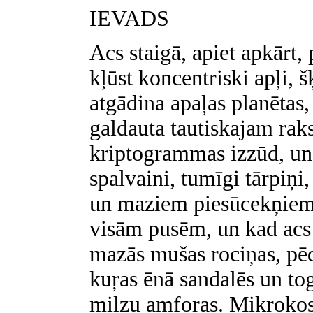
IEVADS
Acs staigā, apiet apkārt,
kļūst koncentriski apļi, š
atgādina apaļas planētas, 
galdauta tautiskajam rak
kriptogrammas izzūd, un 
spalvaini, tumīgi tārpiņ
un maziem piesūcekņiem.
visām pusēm, un kad acs 
mazās mušas rociņas, pēd
kuŗas ēnā sandalēs un to
milzu amforas. Mikrokos