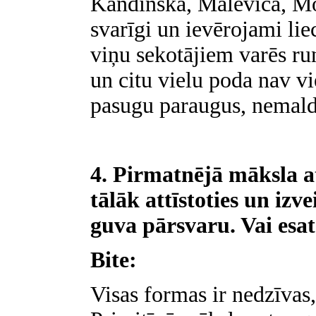
Kandinska, Maleviča, Mon
svarīgi un ievērojami lie
viņu sekotājiem varēs run
un citu vielu poda nav vi
pasugu paraugus, nemaldo
4. Pirmatnējā māksla at
tālāk attīstoties un izv
guva pārsvaru. Vai esa
Bite:
Visas formas ir nedzīvas,