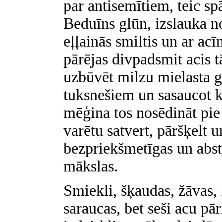
par antisemītiem, teic s
Beduīns glūn, izslauka n
eļļainās smiltis un ar a
pārējas divpadsmit acis 
uzbūvēt milzu mielasta 
tuksnešiem un sasaucot k
mēģina tos nosēdināt pie
varētu satvert, pāršķelt u
bezpriekšmetīgas un abstr
mākslas.
Smiekli, šķaudas, žāvas, 
saraucas, bet seši acu pār