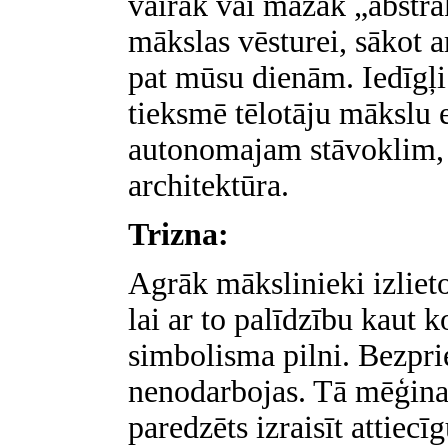
vairāk vai mazāk „abstrak
mākslas vēsturei, sākot 
pat mūsu dienām. Iedīgļi
tieksmē tēlotāju mākslu 
autonomajam stāvoklim, 
architektūra.
Trizna:
Agrāk mākslinieki izlieto
lai ar to palīdzību kaut k
simbolisma pilni. Bezpr
nenodarbojas. Tā mēģina
paredzēts izraisīt attie