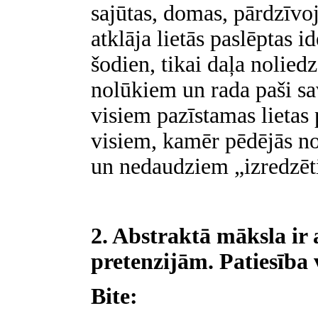
sajūtas, domas, pārdzīvoj
atklāja lietās paslēptas i
šodien, tikai daļa nolie
nolūkiem un rada paši sava
visiem pazīstamas lietas 
visiem, kamēr pēdējās n
un nedaudziem „izredzēt
2. Abstraktā māksla ir 
pretenzijām. Patiesība 
Bite: