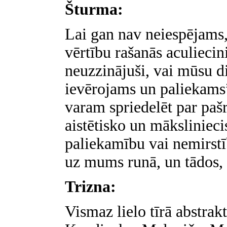
Šturma:
Lai gan nav neiespējams
vērtību rašanās aculieci
neuzzinājuši, vai mūsu di
ievērojams un paliekams
varam spriedelēt par paš
aistētisko un mākslinieci
paliekamību vai nemirstī
uz mums runā, un tādos, 
Trizna:
Vismaz lielo tīrā abstrak