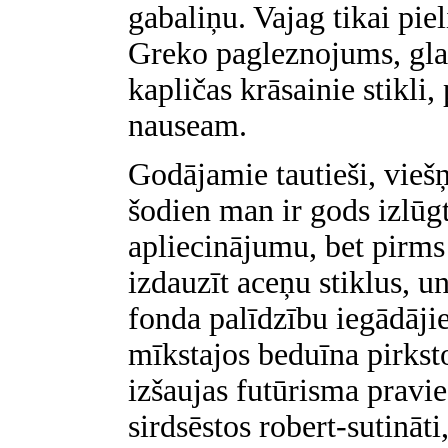
gabaliņu. Vajag tikai piel
Greko pagleznojums, glaz
kapličas krāsainie stikli,
nauseam.
Godājamie tautieši, viešņ
šodien man ir gods izlū
apliecinājumu, bet pirms 
izdauzīt aceņu stiklus, u
fonda palīdzību iegādājie
mīkstajos beduīna pirkst
izšaujas futūrisma pravie
sirdsēstos robert-sutināt