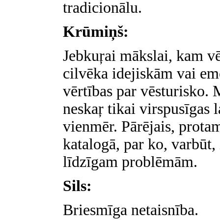
tradicionālu.
Krūmiņš:
Jebkuŗai mākslai, kam vēl
cilvēka idejiskām vai em
vērtības par vēsturisko. 
neskaŗ tikai virspusīgas 
vienmēr. Pārējais, protams
katalogā, par ko, varbūt,
līdzīgam problēmām.
Sils:
Briesmīga netaisnība.