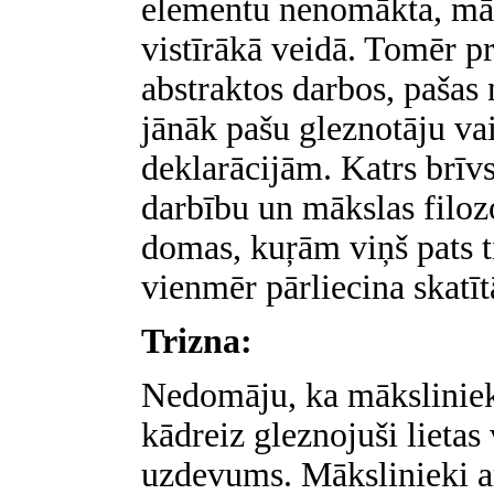
elementu nenomākta, māks
vistīrākā veidā. Tomēr pr
abstraktos darbos, pašas 
jānāk pašu gleznotāju va
deklarācijām. Katrs brīv
darbību un mākslas filozo
domas, kuŗām viņš pats ti
vienmēr pārliecina skatīt
Trizna:
Nedomāju, ka mākslinieki
kādreiz gleznojuši lietas 
uzdevums. Mākslinieki ar 