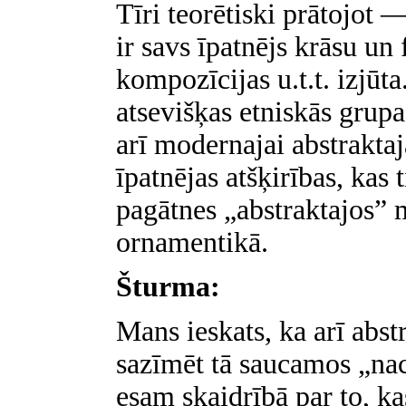
Tīri teorētiski prātojot —
ir savs īpatnējs krāsu un
kompozīcijas u.t.t. izjūta
atsevišķas etniskās grupa
arī modernajai abstrakta
īpatnējas atšķirības, kas 
pagātnes „abstraktajos
ornamentikā.
Šturma:
Mans ieskats, ka arī abst
sazīmēt tā saucamos „naci
esam skaidrībā par to, ka