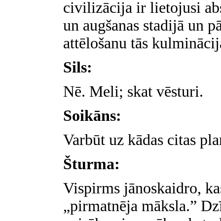
civilizācija ir lietojusi 
un augšanas stadijā un p
attēlošanu tās kulminācij
Sils:
Nē. Meli; skat vēsturi.
Soikāns:
Varbūt uz kādas citas planē
Šturma:
Vispirms jānoskaidro, k
„pirmatnēja māksla.” Dzī