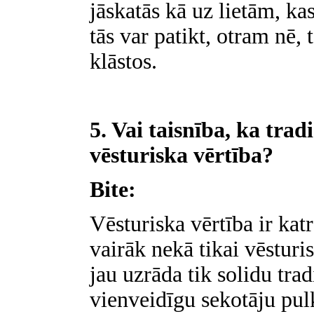
jāskatās kā uz lietām, k
tās var patikt, otram nē,
klāstos.
5. Vai taisnība, ka trad
vēsturiska vērtība?
Bite:
Vēsturiska vērtība ir kat
vairāk nekā tikai vēsturi
jau uzrāda tik solidu trad
vienveidīgu sekotāju pul