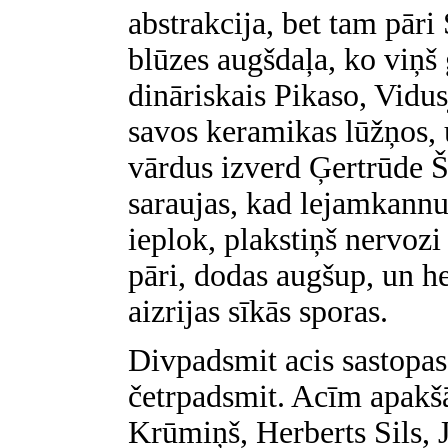
abstrakcija, bet tam pāri
blūzes augšdaļa, ko viņš
dināriskais Pikaso, Vidus
savos keramikas lūžņos, 
vārdus izverd Ģertrūde Št
saraujas, kad lejamkannu
ieplok, plakstiņš nervozi
pāri, dodas augšup, un h
aizrijas sīkās sporas.
Divpadsmit acis sastopa
četrpadsmit. Acīm apakšā
Krūmiņš, Herberts Sils, 