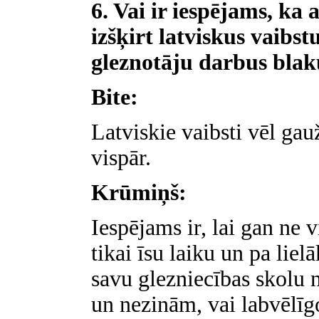
6. Vai ir iespējams, ka 
izšķirt latviskus vaibst
gleznotāju darbus blak
Bite:
Latviskie vaibsti vēl ga
vispār.
Krūmiņš:
Iespējams ir, lai gan ne
tikai īsu laiku un pa liel
savu glezniecības skolu 
un nezinām, vai labvēlīg