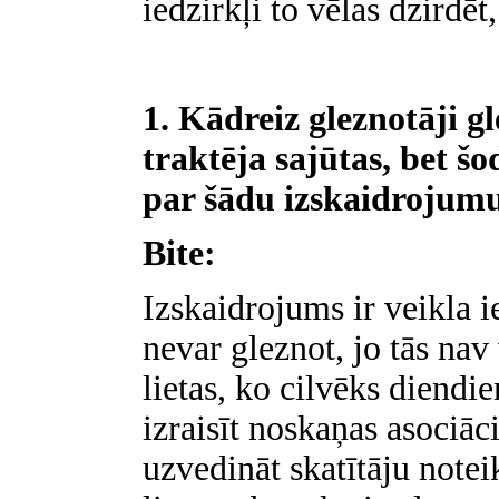
iedzirkļi to vēlas dzirdēt
1.
Kādreiz gleznotāji gle
traktēja sajūtas, bet šo
par šādu izskaidrojum
Bite:
Izskaidrojums ir veikla i
nevar gleznot, jo tās nav
lietas, ko cilvēks diendi
izraisīt noskaņas asociāci
uzvedināt skatītāju notei