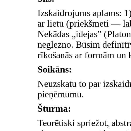
Izskaidrojums aplams: 1)
ar lietu (priekšmeti — la
Nekādas „idejas” (Platona
neglezno. Būsim definītīv
rīkošanās ar formām un 
Soikāns:
Neuzskatu to par izskai
pieņēmumu.
Šturma:
Teorētiski spriežot, abst