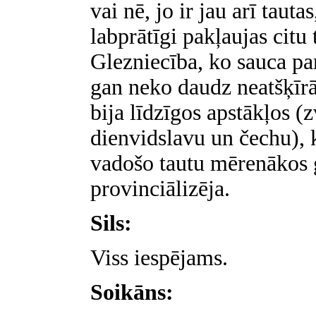
vai nē, jo ir jau arī tauta
labprātīgi pakļaujas citu 
Glezniecība, ko sauca par
gan neko daudz neatšķīrās
bija līdzīgos apstākļos (z
dienvidslavu un čechu),
vadošo tautu mērenākos 
provinciālizēja.
Sils:
Viss iespējams.
Soikāns: