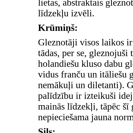
lietas, abstraktais glezn
līdzekļu izvēli.
Krūmiņš:
Gleznotāji visos laikos ir
tādas, per se, gleznojuši 
holandiešu kluso dabu gl
vidus franču un itāliešu 
nemākuļi un diletanti). 
palīdzību ir izteikuši ide
mainās līdzekļi, tāpēc šī 
nepieciešama jauna norm
Sils: