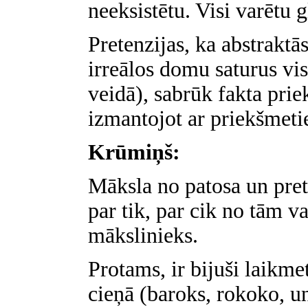
neeksistētu. Visi varētu g
Pretenzijas, ka abstraktā
irreālos domu saturus vis
veidā), sabrūk fakta prie
izmantojot ar priekšmetie
Krūmiņš:
Māksla no patosa un pret
par tik, par cik no tām va
mākslinieks.
Protams, ir bijuši laikmet
cieņā (baroks, rokoko, u