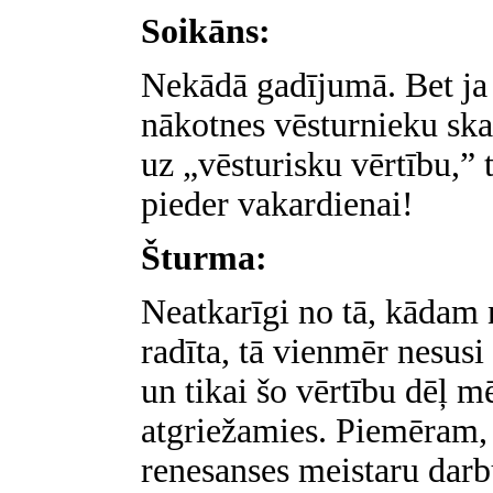
Soikāns:
Nekādā gadījumā. Bet ja t
nākotnes vēsturnieku skat
uz „vēsturisku vērtību,” t
pieder vakardienai!
Šturma:
Neatkarīgi no tā, kādam 
radīta, tā vienmēr nesusi
un tikai šo vērtību dēļ m
atgriežamies. Piemēram, 
renesanses meistaru darbu