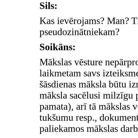
Sils:
Kas ievērojams? Man? T
pseudozinātniekam?
Soikāns:
Mākslas vēsture nepārpro
laikmetam savs izteiksme
šāsdienas māksla būtu i
māksla sacēlusi milzīgu 
pamata), arī tā mākslas v
tukšumu resp., dokument
paliekamos mākslas darb