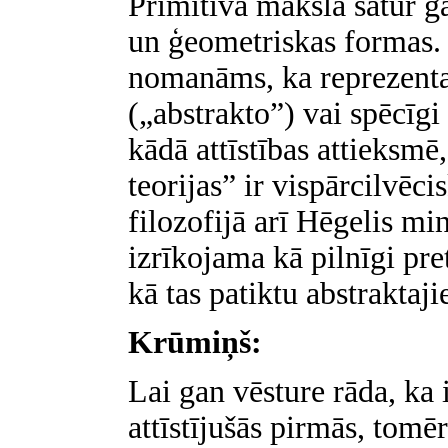
Primitīvā māksla satur ga
un ģeometriskas formas.
nomanāms, ka reprezenta
(„abstrakto”) vai spēcīgi
kādā attīstības attieksmē,
teorijas” ir vispārcilvēc
filozofijā arī Hēgelis min
izrīkojama kā pilnīgi pre
kā tas patiktu abstraktaj
Krūmiņš:
Lai gan vēsture rāda, ka 
attīstījušās pirmās, tomē