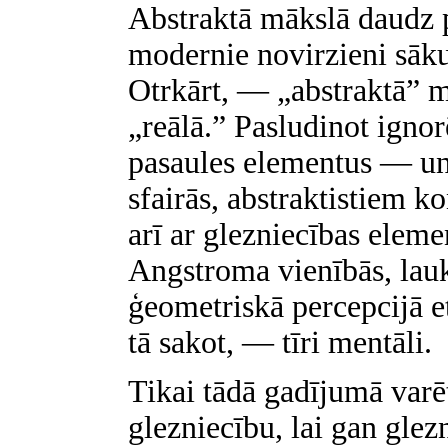
Abstraktā mākslā daudz p
modernie novirzieni sāku
Otrkārt, — „abstraktā” m
„reālā.” Pasludinot ignor
pasaules elementus — un 
sfairās, abstraktistiem k
arī ar glezniecības eleme
Angstroma vienībās, lauk
ģeometriskā percepcijā et
tā sakot, — tīri mentāli.
Tikai tādā gadījumā varē
glezniecību, lai gan glezn