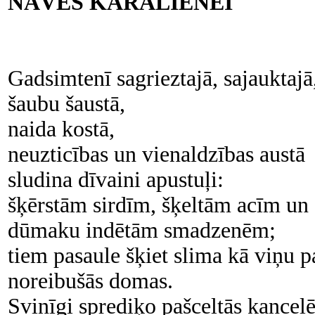
NĀVES KARALIENEI
Gadsimtenī sagrieztajā, sajauktajā
šaubu šaustā,
naida kostā,
neuzticības un vienaldzības austā
sludina dīvaini apustuļi:
šķērstām sirdīm, šķeltām acīm un
dūmaku indētām smadzenēm;
tiem pasaule šķiet slima kā viņu 
noreibušās domas.
Svinīgi sprediķo pašceltās kancelē