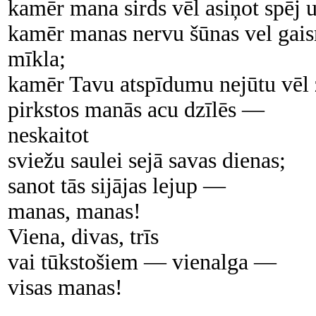
kamēr mana sirds vēl asiņot spēj u
kamēr manas nervu šūnas vel gaism
mīkla;
kamēr Tavu atspīdumu nejūtu vēl z
pirkstos manās acu dzīlēs —
neskaitot
sviežu saulei sejā savas dienas;
sanot tās sijājas lejup —
manas, manas!
Viena, divas, trīs
vai tūkstošiem — vienalga —
visas manas!