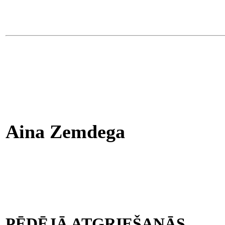
Aina Zemdega
PĒDĒJĀ ATGRIEŠANĀS