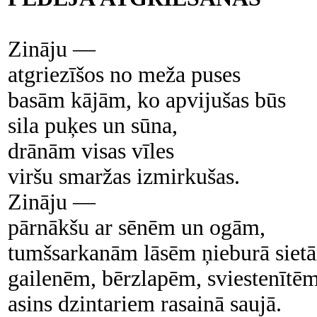
Zināju —
atgriezīšos no meža puses
basām kājām, ko apvijušas būs
sila puķes un sūna,
drānām visas vīles
viršu smaržas izmirkušas.
Zināju —
pārnākšu ar sēnēm un ogām,
tumšsarkanām lāsēm ņieburā siet
gailenēm, bērzlapēm, sviestenītēm
asins dzintariem rasainā saujā.