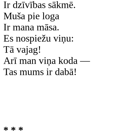
Ir dzīvības sākmē.
Muša pie loga
Ir mana māsa.
Es nospiežu viņu:
Tā vajag!
Arī man viņa koda —
Tas mums ir dabā!
* * *