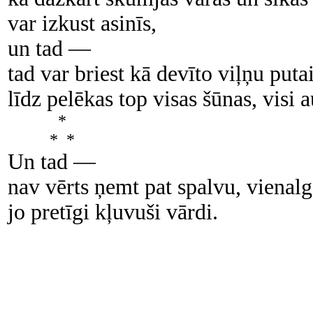
var izkust asinīs,
un tad —
tad var briest kā devīto viļņu puta
līdz pelēkas top visas šūnas, visi a
*
* *
Un tad —
nav vērts ņemt pat spalvu, vienalg
jo pretīgi kļuvuši vārdi.