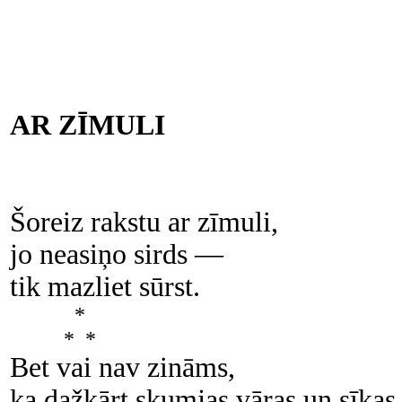
AR ZĪMULI
Šoreiz rakstu ar zīmuli,
jo neasiņo sirds —
tik mazliet sūrst.
*
* *
Bet vai nav zināms,
ka dažkārt skumjas vāras un sīkas 