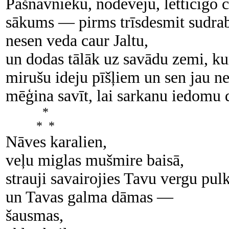
Pašnāvnieku, nodevēju, lētticīgo c
sākums — pirms trīsdesmit sudra
nesen veda caur Jaltu,
un dodas tālāk uz savādu zemi, ku
mirušu ideju pīšļiem un sen jau n
mēģina savīt, lai sarkanu iedomu d
*
* *
Nāves karalien,
veļu miglas mušmire baisā,
strauji savairojies Tavu vergu pulk
un Tavas galma dāmas —
šausmas,