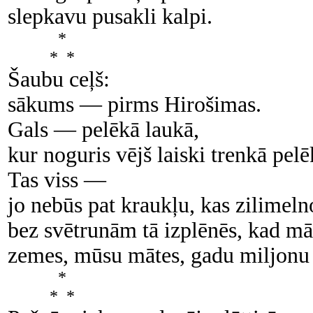
slepkavu pusakli kalpi.
*
* *
Šaubu ceļš:
sākums — pirms Hirošimas.
Gals — pelēkā laukā,
kur noguris vējš laiski trenkā pelē
Tas viss —
jo nebūs pat kraukļu, kas zilimeln
bez svētrunām tā izplēnēs, kad māk
zemes, mūsu mātes, gadu miljonu l
*
* *