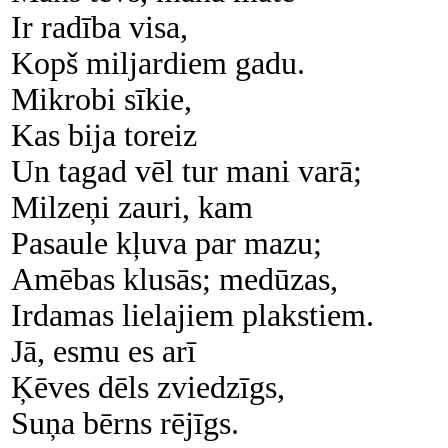
Ir radība visa,
Kopš miljardiem gadu.
Mikrobi sīkie,
Kas bija toreiz
Un tagad vēl tur mani varā;
Milzeņi zauri, kam
Pasaule kļuva par mazu;
Amēbas klusās; medūzas,
Irdamas lielajiem plakstiem.
Jā, esmu es arī
Ķēves dēls zviedzīgs,
Suņa bērns rējīgs.