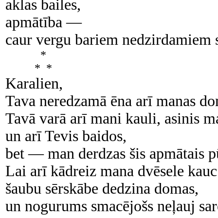
aklas bailes,
apmātība —
caur vergu bariem nedzirdamiem s
*
* *
Karalien,
Tava neredzamā ēna arī manas do
Tavā varā arī mani kauli, asinis m
un arī Tevis baidos,
bet — man derdzas šis apmātais p
Lai arī kādreiz mana dvēsele kauc
šaubu sērskābe dedzina domas,
un nogurums smacējošs neļauj sa