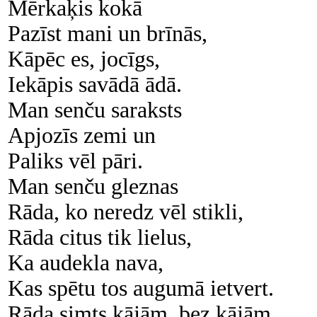
Mērkaķis kokā
Pazīst mani un brīnās,
Kāpēc es, jocīgs,
Iekāpis savādā ādā.
Man senču saraksts
Apjozīs zemi un
Paliks vēl pāri.
Man senču gleznas
Rāda, ko neredz vēl stikli,
Rāda citus tik lielus,
Ka audekla nava,
Kas spētu tos augumā ietvert.
Rāda simts kājām, bez kājām,