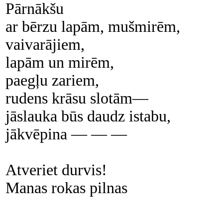
Pārnākšu
ar bērzu lapām, mušmirēm,
vaivarājiem,
lapām un mirēm,
paegļu zariem,
rudens krāsu slotām—
jāslauka būs daudz istabu,
jākvēpina — — —
Atveriet durvis!
Manas rokas pilnas