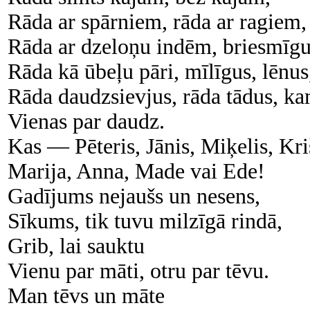
Rāda ar spārniem, rāda ar ragiem,
Rāda ar dzeloņu indēm, briesmīgu
Rāda kā ūbeļu pāri, mīlīgus, lēnus
Rāda daudzsievjus, rāda tādus, k
Vienas par daudz.
Kas — Pēteris, Jānis, Miķelis, Kri
Marija, Anna, Made vai Ede!
Gadījums nejaušs un nesens,
Sīkums, tik tuvu milzīgā rindā,
Grib, lai sauktu
Vienu par māti, otru par tēvu.
Man tēvs un māte