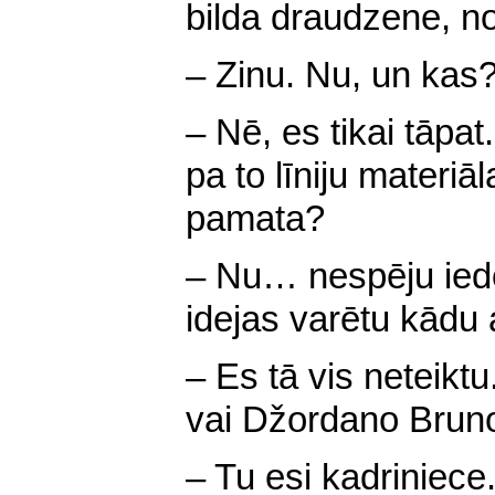
bilda draudzene, no
– Zinu. Nu, un kas?
– Nē, es tikai tāpat.
pa to līniju materiā
pamata?
– Nu… nespēju iedo
idejas varētu kādu
– Es tā vis neteiktu
vai Džordano Brun
– Tu esi kadriniece.