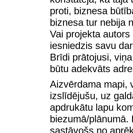
proti, biznesa būtī
biznesa tur nebija n
Vai projekta autors
iesniedzis savu da
Brīdi prātojusi, viņ
būtu adekvāts adre
Aizvērdama mapi, v
izslīdējušu, uz gal
apdrukātu lapu kom
biezumā/plānumā. Iz
sastāvošs no aprē