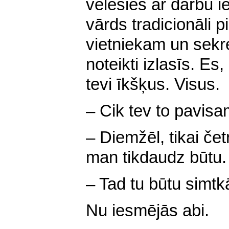
vēlēsies ar darbu i
vārds tradicionāli 
vietniekam un sekre
noteikti izlasīs. E
tevi īkšķus. Visus.
– Cik tev to pavisa
– Diemžēl, tikai čet
man tikdaudz būtu.
– Tad tu būtu simtk
Nu iesmējās abi.