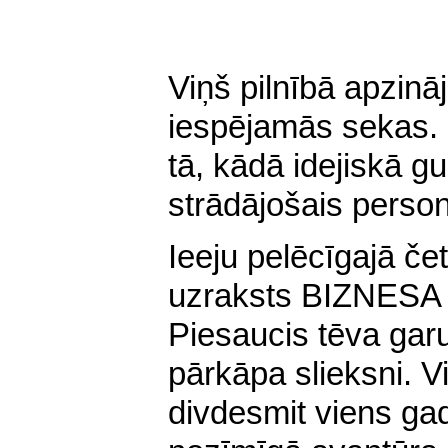
Viņš pilnībā apzin
iespējamās sekas. 
tā, kādā idejiskā gul
strādājošais person
Ieeju pelēcīgajā če
uzraksts BIZNES
Piesaucis tēva garu
pārkāpa slieksni. V
divdesmit viens gad