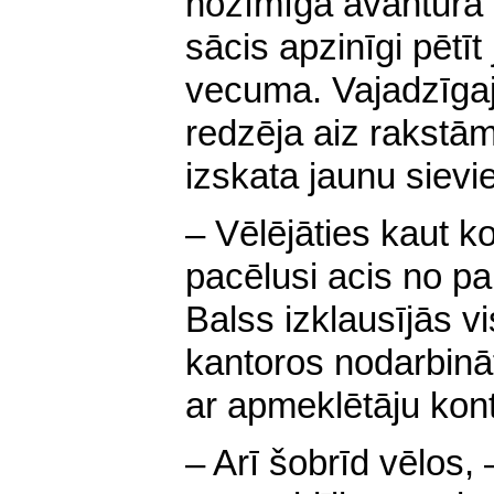
nozīmīgā avantūra p
sācis apzinīgi pētī
vecuma. Vajadzīgajā
redzēja aiz rakstā
izskata jaunu sievi
– Vēlējāties kaut ko
pacēlusi acis no pa
Balss izklausījās vi
kantoros nodarbinā
ar apmeklētāju kon
– Arī šobrīd vēlos, –