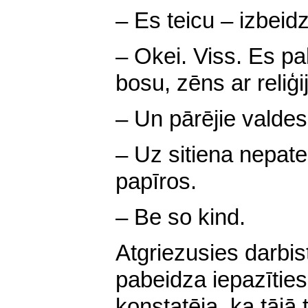
– Es teicu – izbeidz
– Okei. Viss. Es pa
bosu, zēns ar reliģi
– Un pārējie valdes
– Uz sitiena nepate
papīros.
– Be so kind.
Atgriezusies darbis
pabeidza iepazīties
konstatēja, ka tājā