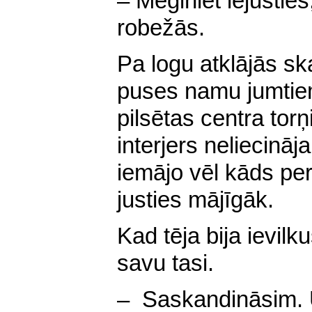
– Mēģiniet iejusties
robežās.
Pa logu atklājās sk
puses namu jumtie
pilsētas centra torņ
interjers neliecināj
iemājo vēl kāds per
justies mājīgāk.
Kad tēja bija ievilk
savu tasi.
– Saskandināsim. 