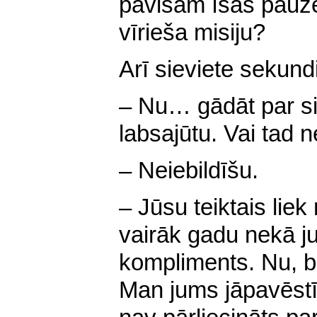
pavisam īsas pauze
vīrieša misiju?
Arī sieviete sekun
– Nu… gādāt par s
labsajūtu. Vai tad 
– Neiebildīšu.
– Jūsu teiktais liek
vairāk gadu nekā jum
kompliments. Nu, bet
Man jums jāpavēstī