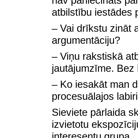
nav pārliecināts pa
atbilstību iestādes 
– Vai drīkstu zināt
argumentāciju?
– Viņu rakstiskā atbi
jautājumzīme. Bez
– Ko iesakāt man d
procesuālajos labir
Sieviete pārlaida sk
izvietotu ekspozīci
interesentu grupa.