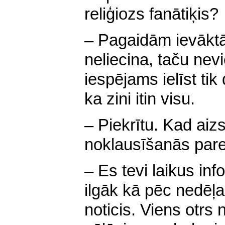
reliģiozs fanātiķis?
– Pagaidām ievāktā
neliecina, taču nev
iespējams ielīst tik 
ka zini itin visu.
– Piekrītu. Kad aiz
noklausīšanās par
– Es tevi laikus in
ilgāk kā pēc nedēļa
noticis. Viens otrs