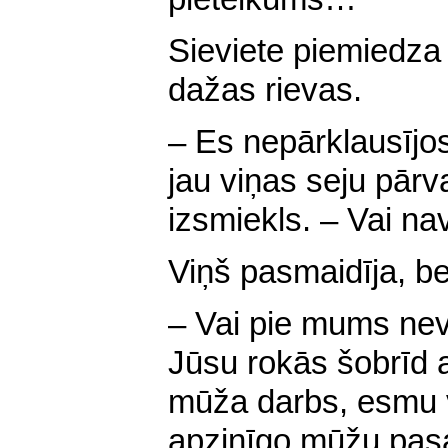
Sieviete piemiedza 
dažas rievas.
– Es nepārklausījos
jau viņas seju pārva
izsmiekls. – Vai n
Viņš pasmaidīja, be
– Vai pie mums nev
Jūsu rokās šobrīd 
mūža darbs, esmu v
apzinīgo mūžu pasau