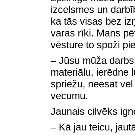
izcelsmes un darbī
ka tās visas bez i
varas rīki. Mans pē
vēsture to spoži pi
– Jūsu mūža darbs
materiālu, ierēdne l
spriežu, neesat vē
vecumu.
Jaunais cilvēks igno
– Kā jau teicu, jautā