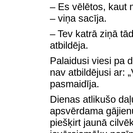
– Es vēlētos, kaut 
– viņa sacīja.
– Tev katrā ziņā tā
atbildēja.
Palaidusi viesi pa 
nav atbildējusi ar: 
pasmaidīja.
Dienas atlikušo daļ
apsvērdama gājienu
piešķirt jaunā cilv