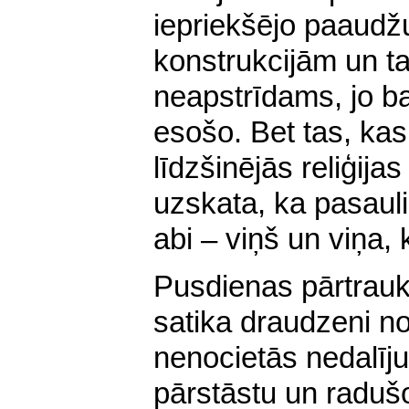
iepriekšējo paaudž
konstrukcijām un ta
neapstrīdams, jo ba
esošo. Bet tas, kas 
līdzšinējās reliģija
uzskata, ka pasauli 
abi – viņš un viņa,
Pusdienas pārtrauk
satika draudzeni n
nenocietās nedalīju
pārstāstu un raduš