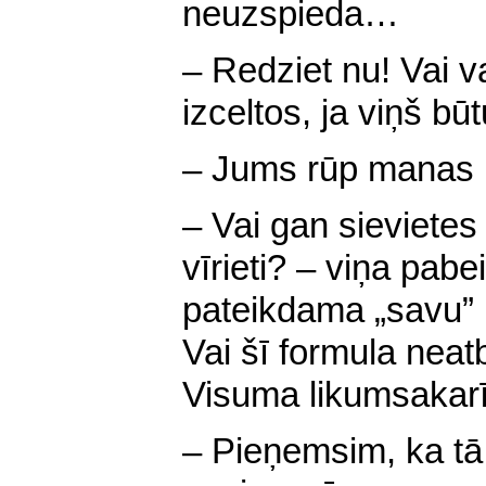
neuzspieda…
– Redziet nu! Vai v
izceltos, ja viņš bū
– Jums rūp manas 
– Vai gan sievietes
vīrieti? – viņa pab
pateikdama „savu” p
Vai šī formula neat
Visuma likumsaka
– Pieņemsim, ka tā,