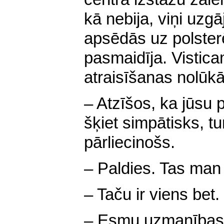
kā nebija, viņi uzgā
apsēdās uz polsterē
pasmaidīja. Vistica
atraisīšanas nolūkā
– Atzīšos, ka jūsu
šķiet simpātisks, tu
pārliecinošs.
– Paldies. Tas man
– Taču ir viens bet.
– Esmu uzmanības