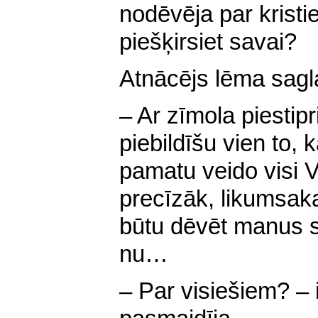
nodēvēja par krist
piešķirsiet savai?
Atnācējs lēma sagl
– Ar zīmola piestip
piebildīšu vien to
pamatu veido visi V
precīzāk, likumsaka
būtu dēvēt manus s
nu…
– Par visiešiem? – 