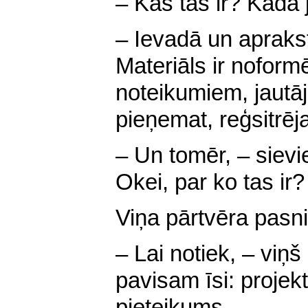
– Kas tas ir? Kādā
– Ievadā un aprakst
Materiāls ir noformē
noteikumiem, jautāju
pieņemat, reģsitrēja
– Un tomēr, – sievie
Okei, par ko tas ir?
Viņa pārtvēra pasni
– Lai notiek, – viņ
pavisam īsi: projekt
pieteikums…