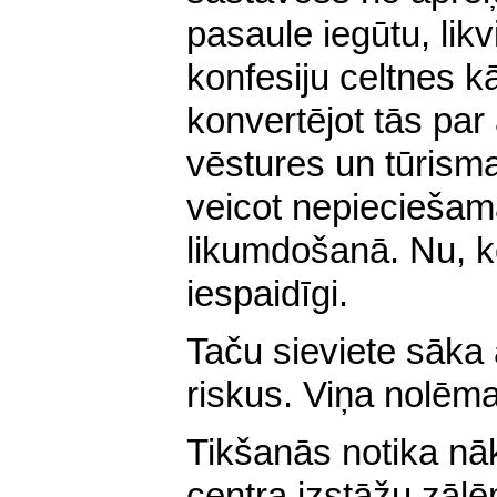
pasaule iegūtu, likv
konfesiju celtnes kā
konvertējot tās par
vēstures un tūrisma
veicot nepieciešam
likumdošanā. Nu, ko
iespaidīgi.
Taču sieviete sāka
riskus. Viņa nolēma
Tikšanās notika nā
centra izstāžu zālē