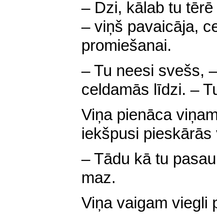
– Dzi, kālab tu tērē
– viņš pavaicāja, c
promiešanai.
– Tu neesi svešs, –
celdamās līdzi. – Tu
Viņa pienāca viņam 
iekšpusi pieskārās
– Tādu kā tu pasaulē
maz.
Viņa vaigam viegli 