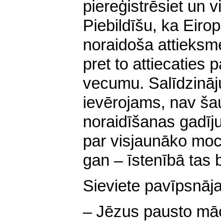
piereģistrēsiet un v
Piebildīšu, ka Eirop
noraidoša attieksme
pret to attiecaties 
vecumu. Salīdzināj
ievērojams, nav ša
noraidīšanas gadīj
par visjaunāko mocek
gan – īstenībā tas 
Sieviete pavīpsnāja
– Jēzus pausto māc