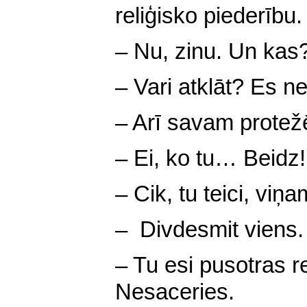
reliģisko piederību.
– Nu, zinu. Un kas
– Vari atklāt? Es 
– Arī savam protež
– Ei, ko tu… Beidz!
– Cik, tu teici, viņ
– Divdesmit viens.
– Tu esi pusotras r
Nesaceries.