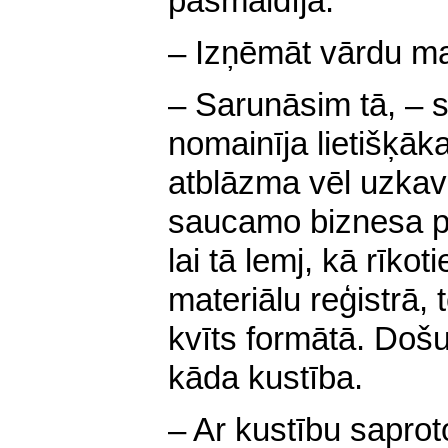
pasmaidīja.
– Izņēmāt vārdu m
– Sarunāsim tā, – 
nomainīja lietišķāk
atblāzma vēl uzkavē
saucamo biznesa pr
lai tā lemj, kā rīko
materiālu reģistrā,
kvīts formātā. Došu
kāda kustība.
– Ar kustību sapro