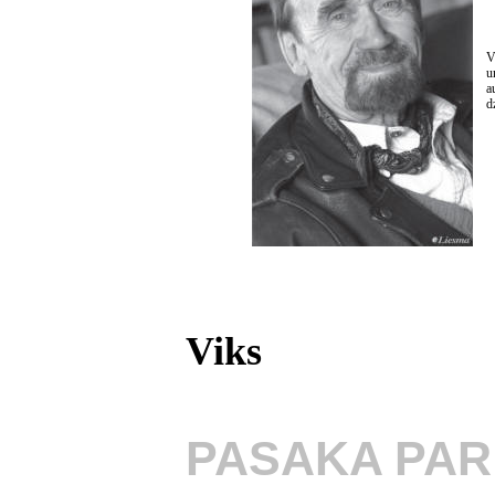
V
u
a
d
Viks
PASAKA PAR 