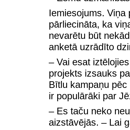
Iemiesojums. Viņa 
pārliecināta, ka vi
nevarētu būt nekād
anketā uzrādīto dz
– Vai esat iztēlojie
projekts izsauks pa
Bītlu kampaņu pēc 
ir populārāki par J
– Es taču neko neu
aizstāvējās. – Lai 