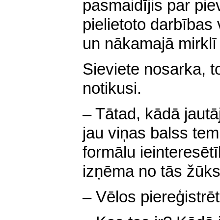
pasmaidījis par pie
pielietoto darbības
un nākamajā mirklī
Sieviete nosarka, 
notikusi.
– Tātad, kādā jautā
jau viņas balss tem
formālu ieinteresēt
izņēma no tās žūks
– Vēlos piereģistrē