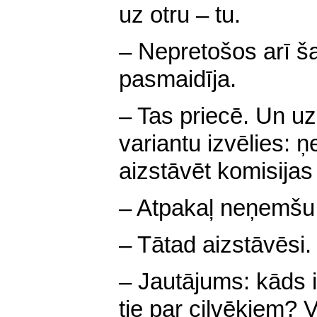
uz otru – tu.
– Nepretošos arī šai
pasmaidīja.
– Tas priecē. Un uzr
variantu izvēlies: ņ
aizstāvēt komisijas
– Atpakaļ neņemšu
– Tātad aizstāvēsi.
– Jautājums: kāds 
tie par cilvēkiem? 