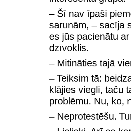
– Šī nav īpaši piem
sarunām, – sacīja si
es jūs pacienātu ar
dzīvoklis.
– Mitināties tajā vi
– Teiksim tā: beid
klājies viegli, tač
problēmu. Nu, ko, n
– Neprotestēšu. Tur