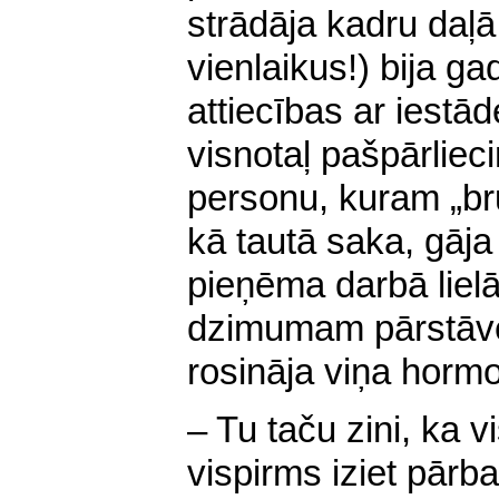
strādāja kadru daļā
vienlaikus!) bija ga
attiecības ar iestā
visnotaļ pašpārliec
personu, kuram „br
kā tautā saka, gāja
pieņēma darbā lielā
dzimumam pārstāve
rosināja viņa horm
– Tu taču zini, ka vi
vispirms iziet pārb