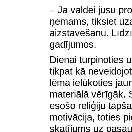
– Ja valdei jūsu pro
ņemams, tiksiet uz
aizstāvēšanu. Līdzīg
gadījumos.
Dienai turpinoties 
tikpat kā neveidojo
lēma ielūkoties jau
materiālā vērīgāk. S
esošo reliģiju tapš
motivācija, toties p
skatījums uz pasauli