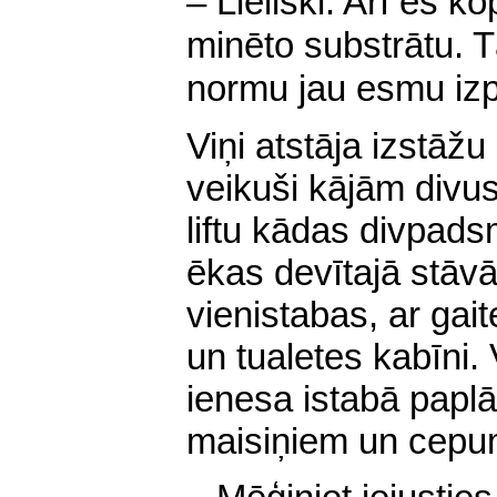
– Lieliski. Arī es k
minēto substrātu. T
normu jau esmu izpi
Viņi atstāja izstāžu 
veikuši kājām divus
liftu kādas divpad
ēkas devītajā stāvā.
vienistabas, ar gait
un tualetes kabīni.
ienesa istabā paplā
maisiņiem un cepu