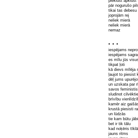
pieklust apklust
pār nogurušo pil
tikai tas debesu
joprojām rej
neliek mierā
neliek mierā
nemaz
* * *
iespējams nepro
iespējams sagra
es mīlu jūs visu
tikpat
ļoti
kā dievs mīlēja 
ļaujot
to piesist 
dēļ jums upurējo
un uzskata par r
savos feministi
sludinot cilvēkti
brīvību vienlīdzī
kamēr aiz gaišā
krustā piesisti r
un lūdzās
tie kam būtu jāb
bet ir tik tālu
kad noķēris tīkl
jauns ritms