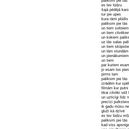
paliksim pie t
ā
s
es tev l
ū
dzu
šajā
p
ē
d
ē
j
ā
kars
tur pie upes
kura r
ā
mi pl
ū
d
ī
s 
paliksim pie t
ā
s
un tiem soli
ņ
iem
un tiem cilv
ē
kie
un kokiem palik
uz t
ā
s salas pal
un tiem sk
ū
psti
un t
ā
m stund
ā
m 
un pien
ā
kumiem
un tiem
par kuriem esam 
jo esam tos pier
pirms tam
paliksim pie t
ā
s
izr
ā
d
ē
m kur sp
ē
l
film
ā
m kur putni
tikai cilv
ē
ki s
ēž
k
un uztic
ī
gi l
ī
dz n
prec
ī
zi pulkstens
ik gadu m
ū
su ne
gluži k
ā
dz
ī
v
ē
es tev l
ū
dzu m
īļ
paliksim pie t
ā
s
kad viss apsnigs