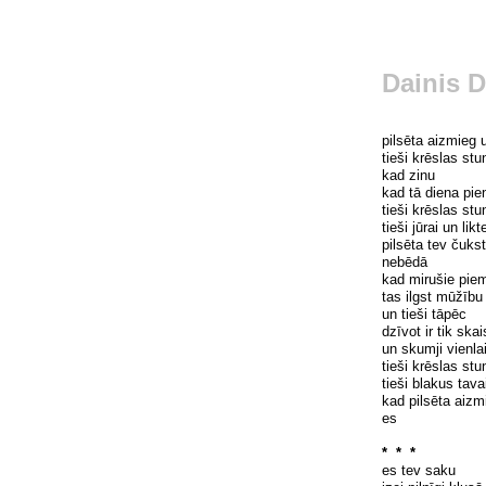
Dainis D
pils
ē
ta aizmieg u
tieši kr
ē
slas stu
kad zinu
kad t
ā
diena pie
tieši kr
ē
slas stu
tieši j
ū
rai un lik
pils
ē
ta tev
č
ukst
neb
ē
d
ā
kad mirušie pie
tas ilgst m
ūžī
bu
un tieši t
ā
p
ē
c
dz
ī
vot ir tik skai
un skumji vienla
tieši kr
ē
slas stu
tieši blakus tava
kad pils
ē
ta aizm
es
* * *
es tev saku