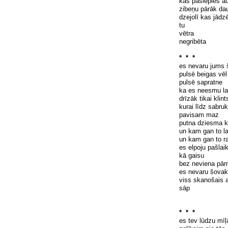
kas pasl
ē
pies ai
zibe
ņ
u p
ā
r
ā
k da
dzejol
ī
kas j
ā
dz
tu
v
ē
tra
negrib
ē
ta
* * *
es nevaru jums
puls
ē
beigas v
ē
puls
ē
sapratne
ka es neesmu l
dr
ī
z
ā
k tikai klint
kurai l
ī
dz sabruk
pavisam maz
putna dziesma k
un kam gan to l
un kam gan to r
es elpoju pašlai
k
ā
gaisu
bez neviena p
ā
r
es nevaru
šovak
viss skanošais 
s
ā
p
* * *
es tev l
ū
dzu m
īļ