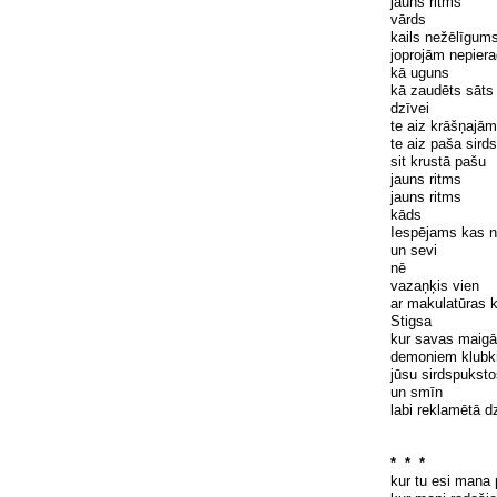
jauns ritms
vārds
kails nežēlīgum
joprojām nepiera
kā uguns
kā zaudēts sāts
dzīvei
te aiz krāšņajā
te aiz paša sird
sit krustā pašu
jauns ritms
jauns ritms
kāds
Iespējams kas n
un sevi
nē
vazaņķis vien
ar makulatūras 
Stigsa
kur savas maigā
demoniem klubk
jūsu sirdspukst
un smīn
labi reklamētā d
* * *
kur tu esi mana