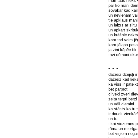
man t
ā
ds nieks 
par ko mani d
ē
m
šovakar
kad kail
un nevienam vai
tie apk
ļ
aus mani
un laiz
ī
s ar silt
un apk
ā
rt skritu
ļ
un kr
āšnie
nakts
kam tad vairs j
ē
kam j
ā
lapa pasa
ja zini k
ā
p
ē
c tik
tavi d
ē
moni sku
* * *
dažreiz dzejo
ļ
i ir
dažreiz kad liek
ka viss ir pateikt
bet p
ā
rprot
cilv
ē
ki zv
ē
ri diev
zelt
ā
t
ē
rpti b
ē
rzi
un v
ē
li ciemi
ņ
i
ka st
ā
sts ko tu s
ir daudz vienk
ā
r
un tu
tikai vidzemes p
r
ā
ma un mier
ī
ga
bet vi
ņ
iem negai