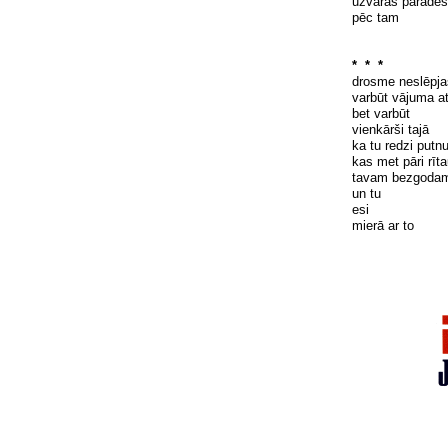
uzvaras parādes
pēc tam
* * *
drosme nesl
ē
pja
varb
ū
t v
ā
juma a
bet varb
ū
t
vienk
ā
rši taj
ā
ka tu redzi putn
kas met p
ā
ri r
ī
t
tavam bezgodam
un tu
esi
mier
ā
ar to