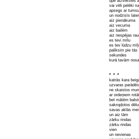
upe aizvilksies a
vai v
ē
li pel
ē
ki r
apsegs ar tumsu
un nodzis
ī
s late
aiz pien
ā
kuma
aiz vecuma
aiz bail
ē
m
aiz nesp
ē
jas ra
es tevi m
ī
lu
es tev l
ū
dzu m
īļ
paliksim pie t
ā
s
sekundes
kur
ā
tav
ā
m nosa
* * *
katrās kara beig
uzvaras parādēs
ne skaistos mun
ar ordeņiem rotā
bet mātēm balst
sakropļotos dēlu
savas aklās mei
un aiz tām
zārku rindas
zārku rindas
vien
un nevienas