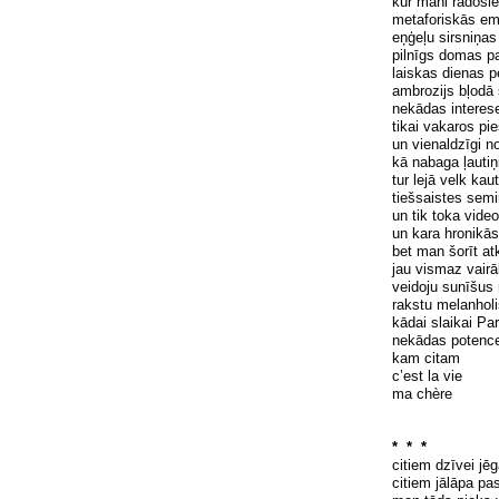
kur mani radošie 
metaforiskās em
eņģeļu sirsniņas
pilnīgs domas 
laiskas dienas 
ambrozijs bļodā 
nekādas interes
tikai vakaros pie
un vienaldzīgi n
kā nabaga
ļautiņ
tur lejā velk kau
tiešsaistes sem
un tik toka video
un kara hronikās
bet man
šorīt
atk
jau vismaz vair
veidoju sunīšus
rakstu melanholi
kādai slaikai Par
nekādas potenc
kam citam
c’est la vie
ma chère
* * *
citiem dz
ī
vei j
ē
g
citiem j
ā
l
ā
pa pas