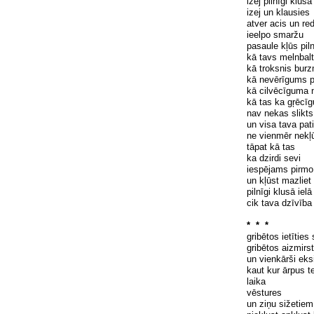
izej pilnīgi klusā
izej un klausies
atver acis un red
ieelpo smaržu
pasaule kļūs piln
kā tavs melnbalt
kā troksnis bur
kā nevērīgums p
kā cilvēcīguma 
kā tas ka gŗēcī
nav nekas slikts
un visa tava pat
ne vienmēr nekļ
tāpat kā tas
ka dzirdi sevi
iespējams pirmo 
un kļūst mazliet 
pilnīgi klusā ielā
cik tava dzīvība
* * *
gribētos ietīties
gribētos aizmirst
un vienkārši eks
kaut kur
ārpus
te
laika
vēstures
un ziņu sižetiem