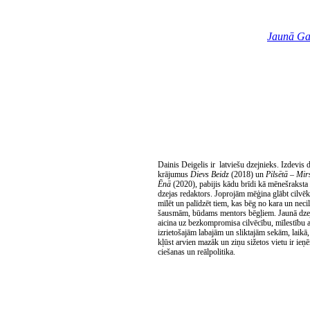
Jaunā Ga
Dainis Deigelis ir latviešu dzejnieks. Izdevis 
kr
ājumus
Dievs Beidz
(2018) un
Pils
ētā – Mir
Ēnā
(2020), pabijis k
ādu brīdi kā mēnešraksta
dzejas redaktors. Joproj
ām mēģina glābt cilvēk
mīlēt un palīdzēt tiem, kas bēg no kara un nec
šausmām, būdams mentors bēgļiem. Jaunā dze
aicina uz bezkompromisa cilvēcību, mīlestību a
izrietošajām labajām un sliktajām sekām, laikā,
kļūst arvien mazāk un ziņu sižetos vietu ir ieņ
ciešanas un reālpolitika.