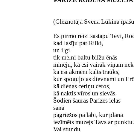
(Gleznotāja Svena Lūkina īpaš
Es pirmo reizi sastapu Tevi, Ro
kad lasīju par Rilki,
un ilgi
tik melni baltu bilžu ēnās
minēju, ka esi vairāk viņam nek
ka esi akmenī kalts trauks,
kur spoguļojas dievnami un Er
kā dienas ceriņu ceros,
kā naktis vīros un sievās.
Šodien šauras Parīzes ielas
sānā
pagriežos pa labi, kur plānā
iezīmēts muzejs Tavs ar punktu
Vai stundu