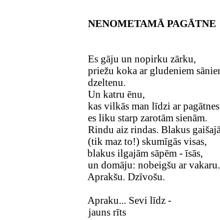
NENOMETAMĀ PAGĀTNE
Es gāju un nopirku zārku,
priežu koka ar gludeniem sānie
dzeltenu.
Un katru ēnu,
kas vilkās man līdzi ar pagātn
es liku starp zarotām sienām.
Rindu aiz rindas. Blakus gaiša
(tik maz to!) skumīgās visas,
blakus ilgajām sāpēm - īsās,
un domāju: nobeigšu ar vakaru.
Aprakšu. Dzīvošu.
Apraku... Sevi līdz -
jauns rīts