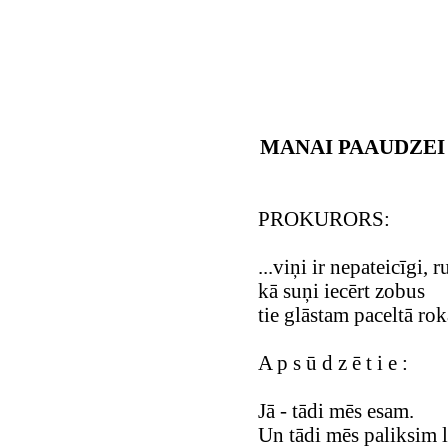
MANAI PAAUDZEI
PROKURORS:
...viņi ir nepateicīgi, ru
kā suņi iecērt zobus
tie glāstam paceltā rokā
A p s ū d z ē t i e :
Jā - tādi mēs esam.
Un tādi mēs paliksim 