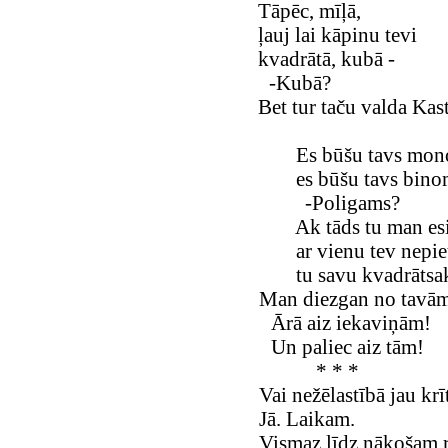
Tāpēc, mīļā,
ļauj lai kāpinu tevi
kvadrātā, kubā -
-Kubā?
Bet tur taču valda Kas
Es būšu tavs mon
es būšu tavs bin
-Poligams?
Ak tāds tu man es
ar vienu tev nepie
tu savu kvadrātsak
Man diezgan no tavām
Ārā aiz iekaviņām!
Un paliec aiz tām!
* * *
Vai nežēlastībā jau kr
Jā. Laikam.
Vismaz līdz nākošam r