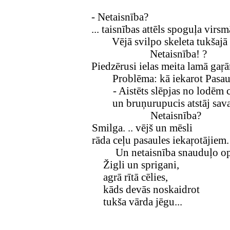
- Netaisnība?
... taisnības attēls spoguļa virsmā
Vējā svilpo skeleta tukšajā 
Netaisnība! ?
Piedzērusi ielas meita lamā gaŗā
Problēma: kā iekarot Pasau
- Aistēts slēpjas no lodēm
un bruņurupucis atstāj sava
Netaisnība?
Smilga. .. vējš un mēsli
rāda ceļu pasaules iekaŗotājiem.
Un netaisnība snauduļo op
Žigli un sprigani,
agrā rītā cēlies,
kāds devās noskaidrot
tukša vārda jēgu...