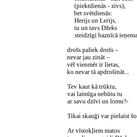
(piektdienās - zivs),
bet svētdienās:
Herijs un Lerijs,
tu un tavs Džeks
steidzīgi baznīcā ieņema
drošs paliek drošs –
nevar jau zināt –
vēl vienmēr ir lietas,
ko nevar tā apdrošināt...
Tev kaut kā trūktu,
vai laimīga nebūtu tu
ar savu dzīvi un lomu?-
Tikai skauģi var pielaist š
Ar vīstokļiem matos