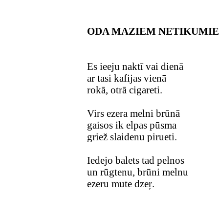
ODA MAZIEM NETIKUMI
Es ieeju naktī vai dienā
ar tasi kafijas vienā
rokā, otrā cigareti.
Virs ezera melni brūnā
gaisos ik elpas pūsma
griež slaidenu pirueti.
Iedejo balets tad pelnos
un rūgtenu, brūni melnu
ezeru mute dzeŗ.