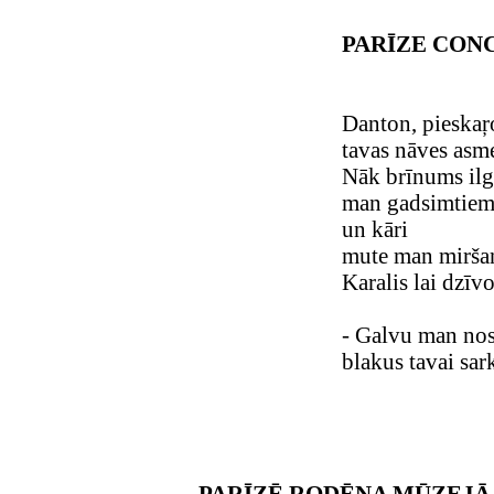
PARĪZE CON
Danton, pieskaŗ
tavas nāves asm
Nāk brīnums ilgo
man gadsimtiem 
un kāri
mute man mirša
Karalis lai dzīvo
- Galvu man nos
blakus tavai sa
PARĪZĒ RODĒNA MŪZEJĀ