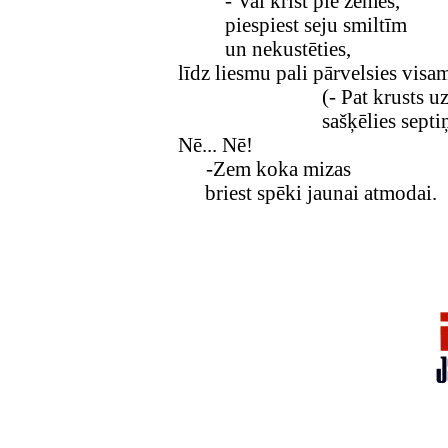
- Vai krist pie zemes,
piespiest seju smiltīm
un nekustēties,
līdz liesmu pali pārvelsies visa
(- Pat krusts u
sašķēlies sept
Nē... Nē!
-Zem koka mizas
briest spēki jaunai atmodai.