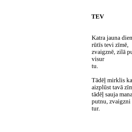
TEV
Katra jauna die
rūtīs tevi zīmē,
zvaigznē, zilā p
visur
tu.
Tādēļ mirklis ka
aizplūst tavā zī
tādēļ sauja man
putnu, zvaigzni
tur.