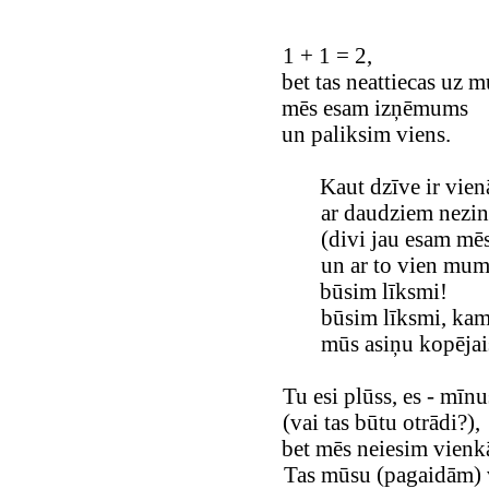
1 + 1 = 2,
bet tas neattiecas uz 
mēs esam izņēmums
un paliksim viens.
Kaut dzīve ir vie
ar daudziem nezi
(divi jau esam mēs
un ar to vien mums
būsim līksmi!
būsim līksmi, kam
mūs asiņu kopējai
Tu esi plūss, es - mīnu
(vai tas būtu otrādi?),
bet mēs neiesim vienk
Tas mūsu (pagaidām) v