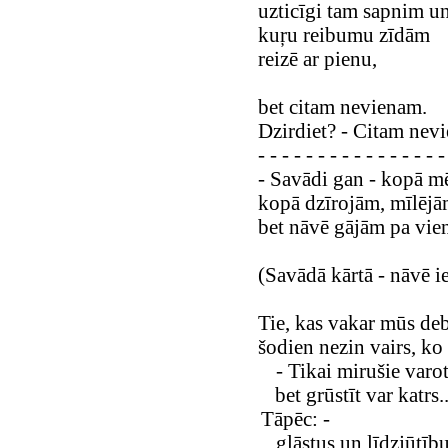
uzticīgi tam sapnim u
kuŗu reibumu zīdām
reizē ar pienu,
bet citam nevienam.
Dzirdiet? - Citam nev
- - - - - - - - - - - - - - - -
- Savādi gan - kopā m
kopā dzīrojām, mīlējā
bet nāvē gājām pa vie
(Savādā kārtā - nāvē ie
Tie, kas vakar mūs deb
šodien nezin vairs, ko
- Tikai mirušie varot
bet grūstīt var katrs..
Tāpēc: -
glāstus un līdzjūtīb