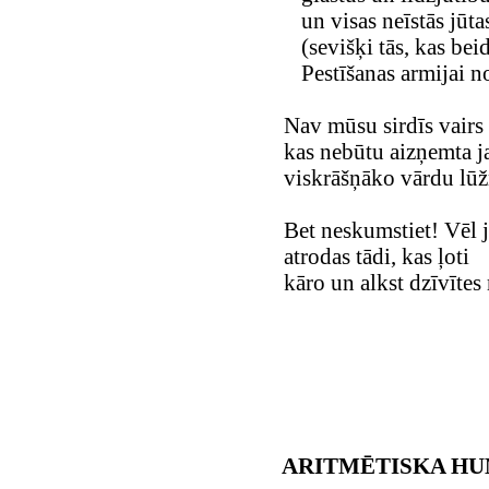
un visas neīstās jūta
(sevišķi tās, kas beid
Pestīšanas armijai n
Nav mūsu sirdīs vairs 
kas nebūtu aizņemta j
viskrāšņāko vārdu lū
Bet neskumstiet! Vēl 
atrodas tādi, kas ļoti
kāro un alkst dzīvītes 
ARITMĒTISKA H