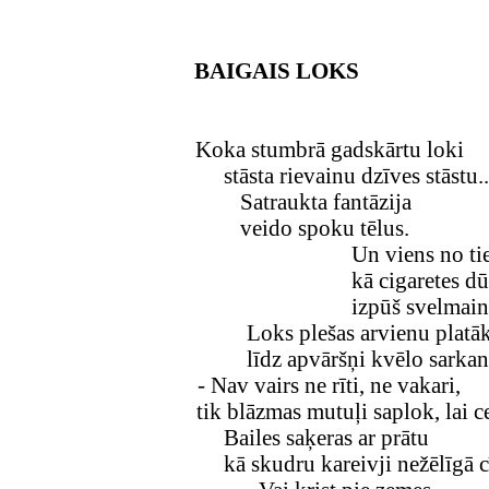
BAIGAIS LOKS
Koka stumbrā gadskārtu loki
stāsta rievainu dzīves stāstu..
Satraukta fantāzija
veido spoku tēlus.
Un viens no ti
kā cigaretes d
izpūš svelmain
Loks plešas arvienu platāk
līdz apvāršņi kvēlo sarka
- Nav vairs ne rīti, ne vakari,
tik blāzmas mutuļi saplok, lai c
Bailes saķeras ar prātu
kā skudru kareivji nežēlīgā c