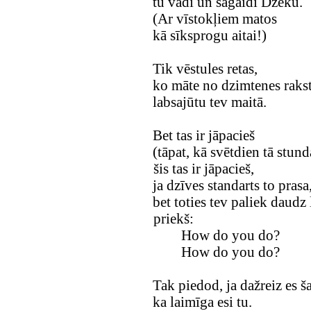
tu vadi un sagaidi Džeku.
(Ar vīstokļiem matos
kā sīksprogu aitai!)
Tik vēstules retas,
ko māte no dzimtenes rakst
labsajūtu tev maitā.
Bet tas ir jāpacieš
(tāpat, kā svētdien tā stund
šis tas ir jāpacieš,
ja dzīves standarts to prasa
bet toties tev paliek daudz 
priekš:
How do you do?
How do you do?
Tak piedod, ja dažreiz es š
ka laimīga esi tu.