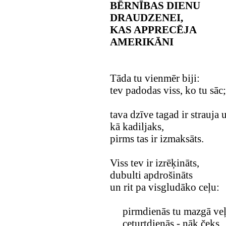
BĒRNĪBAS DIENU
DRAUDZENEI,
KAS APPRECĒJA
AMERIKĀNI
Tāda tu vienmēr biji:
tev padodas viss, ko tu sāc;
tava dzīve tagad ir strauja
kā kadiljaks,
pirms tas ir izmaksāts.
Viss tev ir izrēķināts,
dubulti apdrošināts
un rit pa visgludāko ceļu:
pirmdienās tu mazgā veļ
ceturtdienās - nāk čeks