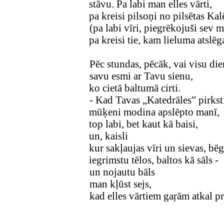
stāvu. Pa labi man elles vārti,
pa kreisi pilsoņi no pilsētas Kal
(pa labi vīri, piegrēkojuši sev 
pa kreisi tie, kam lieluma atslēg
Pēc stundas, pēcāk, vai visu di
savu esmi ar Tavu sienu,
ko cietā baltumā cirti.
- Kad Tavas „Katedrāles” pirkst
mūķeni modina apslēpto manī,
top labi, bet kaut kā baisi,
un, kaisli
kur sakļaujas vīri un sievas, bē
iegrimstu tēlos, baltos kā sāls -
un nojautu bāls
man kļūst sejs,
kad elles vārtiem gaŗām atkal p