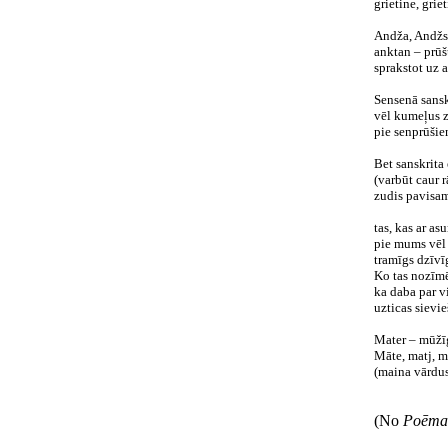
grietine, griet
Andža, Andžs
anktan – prūšu
sprakstot uz 
Sensenā sansk
vēl kumeļus z
pie senprūšie
Bet sanskrita 
(varbūt caur 
zudis pavisam
tas, kas ar as
pie mums vēl 
tramīgs dzīvīg
Ko tas nozīmē
ka daba par v
uzticas sievie
Mater – mūžīg
Māte, matj, m
(maina vārdus 
(No
Poēmas