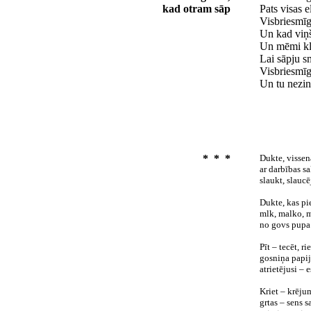
kad otram sāp
Pats visas e
Visbriesmīg
Un kad viņš
Un mēmi kl
Lai sāpju s
Visbriesmīg
Un tu nezini
* * *
Dukte, vissen
ar darbības s
slaukt, slaucē
Dukte, kas pi
mlk, malko, 
no govs pupa 
Pīt – tecēt, rie
gosniņa papij
atrietējusi – 
Kriet – krēj
grtas – sens s