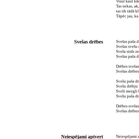
Visur kaut kād
Tas nekas, ak, 
tas tik tādā k
Tāpēc jau, ka
Svešas drēbes
Svešas paša 
Svešas svešu
Sveša sirds 
Svešas paša 
Drēbes sveša
Svešas drēbes
Svešu paša dr
Svešu drēbju 
Sveši mezgli 
Svešu paša dr
Drēbes sveša
Svešas drēbes
Neiespējami aptvert
Neiespējami a