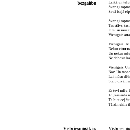
Laikā un telp
bezgalību
Svarīgi sapra
Savā īsajā elp
Svarīgi sapras
Tas stāvs, tas
Ir mūsu mūža
Vienīgais att
Vienīgais. Te.
Nekur citur n
Un nekur mēs 
Ne debesīs kā
Vienīgais. Un
Nav. Un tāpēc
Lai mūsu dēls
Starp divām 
Es tevi mīlu. 
To, kas ārda 
Tā bite ceļ šū
Tā zirneklis t
Visbriesmīgāk ir,
Visbriesmīg