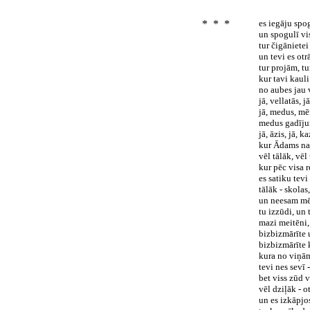
* * *
es iegāju spog
un spogulī vis
tur čigānietei
un tevi es otr
tur projām, tu
kur tavi kaul
no aubes jau 
jā, vellatās, j
jā, medus, mē
medus gadīju
jā, āzis, jā, k
kur Ādams nav
vēl tālāk, vēl 
kur pēc visa r
es satiku tevi
tālāk - skola
un neesam mēs
tu izzūdi, un
mazi meitēni, 
bizbizmārīte 
bizbizmārīte 
kura no viņām
tevi nes sevī
bet viss zūd v
vēl dziļāk - o
un es izkāpjo