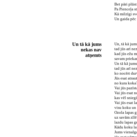
Bet pāri plūs
Pa Pienceļa 
Kā milzīgi sve
Un gaida pēc
Un tā kā jums
Un, tā kā jum
tad jūs arī ne
nekas nav
kad jūs ežu m
atņemts
savam prieka
Un tā kā jums
tad jūs arī ne
ko nocērt dur
Jūs esat atrau
no kura koka
Vai jūs pazīs
Vai jūs esat n
kas vēl snieg
Vai jūs esat l
visu koku un
Ozola lapas g
uz savām zīl
lazdu lapas g
Kādu koku lap
Jums vienalga
jūs esat vārn