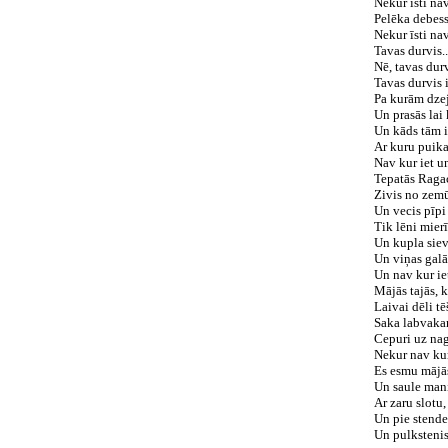
Nekur īsti nav
Pelēka debes
Nekur īsti nav
Tavas durvis..
Nē, tavas durv
Tavas durvis 
Pa kurām dzej
Un prasās lai
Un kāds tām i
Ar kuru puik
Nav kur iet u
Tepatās Raga
Zivis no zem
Un vecis pīp
Tik lēni mier
Un kupla siev
Un viņas galā
Un nav kur ie
Mājās tajās, 
Laivai dēli tē
Saka labvaka
Cepuri uz nag
Nekur nav kur
Es esmu mājā
Un saule mani
Ar zaru slotu,
Un pie stende
Un pulkstenis