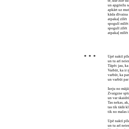
te, kur zīle dz
un apgriežu s
apkārt uz mut
kāda dīvaina
atpakaļ zīlēt
spogulī mīlēt
spogulī zīlēt
atpakaļ mīlēt
* * *
Upē naktī pīl
un tu arī nei
Tāpēc jau, ka
Varbūt, ka ir
varbūt, ka par
un varbūt par 
Izeju no mājā
Zvaigzne spīd
un var skaidr
Tas nekas, ak, 
tas tik tādā k
tik no malas i
Upē naktī pīl
un tu arī nei