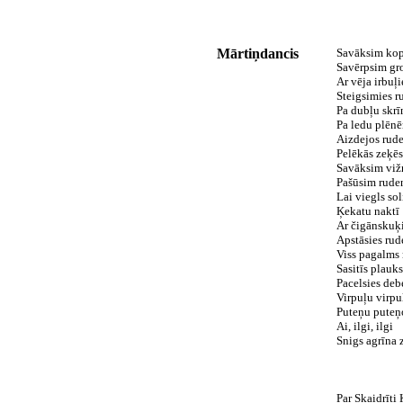
Mārtiņdancis
Savāksim kopā
Savērpsim gro
Ar vēja irbuļ
Steigsimies r
Pa dubļu skrī
Pa ledu plēn
Aizdejos rud
Pelēkās zeķēs
Savāksim vižņ
Pašūsim rude
Lai viegls sol
Ķekatu naktī
Ar čigānskuķi
Apstāsies rud
Viss pagalms 
Sasitīs plauk
Pacelsies deb
Virpuļu virpu
Puteņu puteņ
Ai, ilgi, ilgi
Snigs agrīna 
Par Skaidrīti 