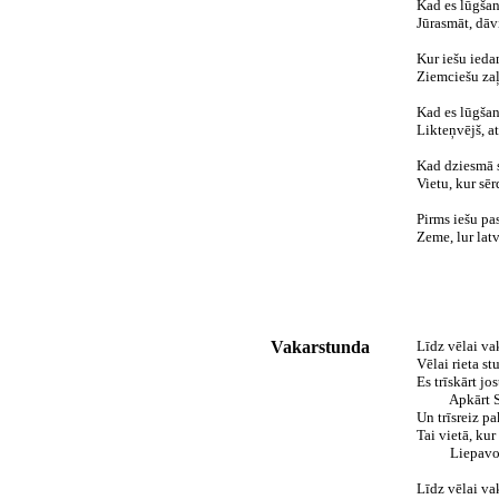
Kad es lūgšan
Jūrasmāt, dāv
Kur iešu ieda
Ziemciešu zaļ
Kad es lūgšan
Likteņvējš, a
Kad dziesmā s
Vietu, kur sēr
Pirms iešu pa
Zeme, lur latv
Vakarstunda
Līdz vēlai va
Vēlai rieta st
Es trīskārt jo
Apkārt Sk
Un trīsreiz p
Tai vietā, kur 
Liepavota
Līdz vēlai va