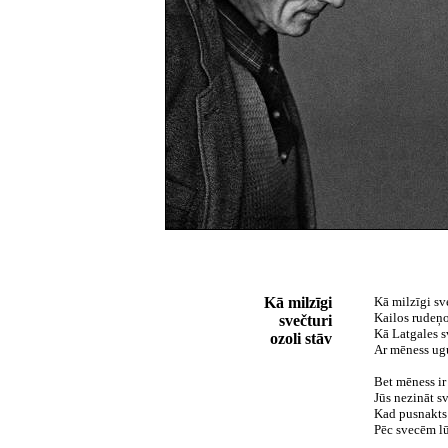
Kā milzīgi
Kā milzīgi sve
Kailos rudeņo
svečturi
Kā Latgales s
ozoli stāv
Ar mēness ug
Bet mēness ir 
Jūs nezināt s
Kad pusnakts
Pēc svecēm lū