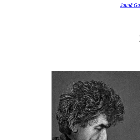
Jaunā Ga