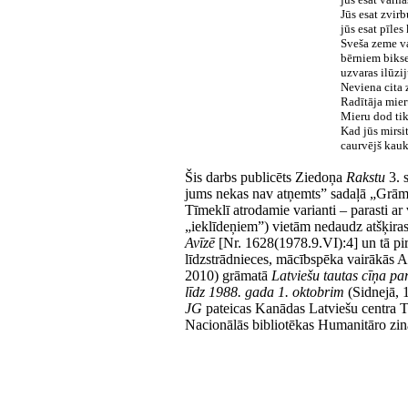
Jūs esat zvirb
jūs esat pīles
Sveša zeme va
bērniem bikse
uzvaras ilūzij
Neviena cita
Radītāja mier
Mieru dod tik
Kad jūs mirsit
caurvējš kauk
Šis darbs publicēts Ziedoņa
Rakstu
3. s
jums nekas nav atņemts” sadaļā „Grāmat
Tīmeklī atrodamie varianti – parasti ar 
„ieklīdeņiem”) vietām nedaudz atšķira
Avīzē
[Nr. 1628(1978.9.VI):4] un tā pir
līdzstrādnieces, mācībspēka vairākās A
2010) grāmatā
Latviešu tautas cīņa pa
līdz 1988. gada 1. oktobrim
(Sidnejā, 
JG
pateicas Kanādas Latviešu centra To
Nacionālās bibliotēkas Humanitāro zināt