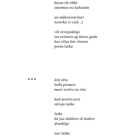
kuŗas tik tikko
izņemtas no kabatām
un mākoņiem kuŗi
noteikti ir ceļā...)
cik nevajadzīgs
tas troksnis ap katru gadu
kas vēlas būt vēsture
pirms laika
* * *
ārā vēss
laiks pirmais
mani ievēro no rīta
kad atvēris acis
vēroju laiku
laiks
kā jau daždien tā šodien
draņķīgs
nav laika