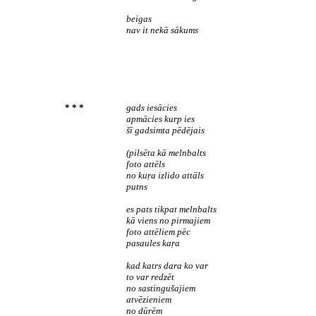
beigas
nav it nekā sākums
* * *
gads iesācies
apmācies kurp ies
šī gadsimta pēdējais
(pilsēta kā melnbalts
foto attēls
no kuŗa izlido attāls
putns
es pats tikpat melnbalts
kā viens no pirmajiem
foto attēliem pēc
pasaules kaŗa
kad katrs dara ko var
to var redzēt
no sastingušajiem
atvēzieniem
no dūrēm