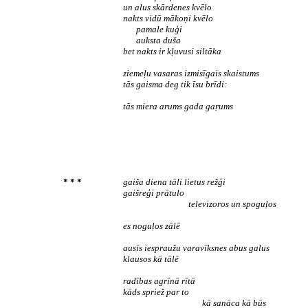
un alus skārdenes kvēlo
nakts vidū mākoņi kvēlo
pamale kuģi
auksta duša
bet nakts ir kļuvusi siltāka
ziemeļu vasaras izmisīgais skaistums
tās gaisma deg tik īsu brīdi:
tās miera arums gada gaŗums
* * *
gaiša diena tāli lietus režģi
gaišreģi prātulo
televizoros un spoguļos
es noguļos zālē
ausīs iespraužu varavīksnes abus galus
klausos kā tālē
radības agrīnā rītā
kāds spriež par to
kā sanāca kā būs