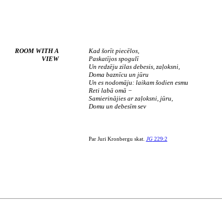
ROOM WITH A
Kad šorīt piecēlos,
VIEW
Paskatījos spogulī
Un redzēju zilas debesis, zaļoksni,
Doma baznīcu un jūru
Un es nodomāju: laikam šodien esmu
Reti labā omā −
Samierinājies ar zaļoksni, jūru,
Domu un debesīm sev
Par Juri Kronbergu skat.
JG
229:2