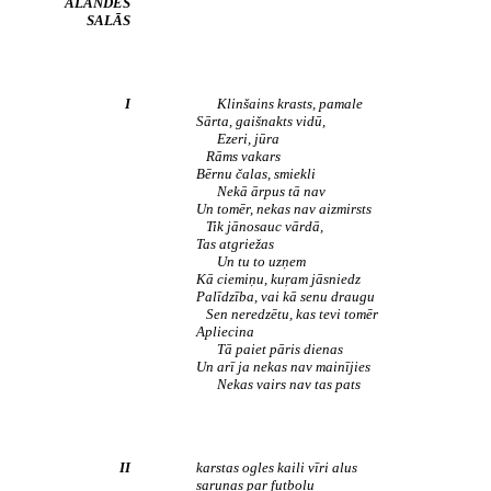
ĀLANDES
SALĀS
I
Klinšains krasts, pamale
Sārta, gaišnakts vidū,
Ezeri, jūra
Rāms vakars
Bērnu čalas, smiekli
Nekā ārpus tā nav
Un tomēr, nekas nav aizmirsts
Tik jānosauc vārdā,
Tas atgriežas
Un tu to uzņem
Kā ciemiņu, kuŗam jāsniedz
Palīdzība, vai kā senu draugu
Sen neredzētu, kas tevi tomēr
Apliecina
Tā paiet pāris dienas
Un arī ja nekas nav mainījies
Nekas vairs nav tas pats
II
karstas ogles kaili vīri alus
sarunas par futbolu