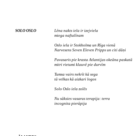
SOLO OSLO
Lēna nakts iela ir izejviela
miega naftalīnam
Oslo iela ir Stokholma un Rīga vienā
Narvesens Seven Eleven Pripps un citi dāņi
Pavasaris pie krasta Atlantijas okeāna paskatā
mitri rietumi klauvē pie durvīm
Tumsa vairs nekrīt kā sega
tā velkas kā aizkari logos
Solo Oslo iela zolēs
Nu sāksies vasaras terapija: terra
incognita pierāpija