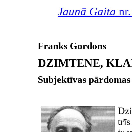
Jaunā Gaita
nr.
Franks Gordons
DZIMTENE, KLA
Subjektīvas pārdomas p
Dzi
trī