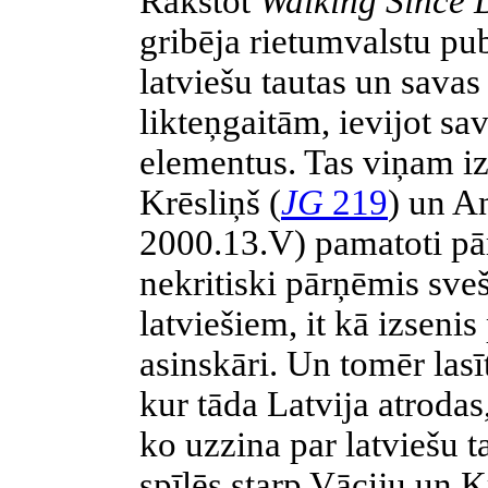
Rakstot
Walking Since 
gribēja rietumvalstu pub
latviešu tautas un sava
likteņgaitām, ievijot sa
elementus. Tas viņam iz
Krēsliņš (
JG
219
) un An
2000.13.V) pamatoti pā
nekritiski pārņēmis sve
latviešiem, it kā izseni
asinskāri. Un tomēr lasī
kur tāda Latvija atroda
ko uzzina par latviešu 
spīlēs starp Vāciju un K