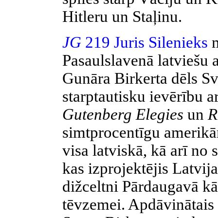
Hitleru un Staļinu.
JG
219 Juris Silenieks
m
Pasaulslavenā latviešu a
Gunāra Birkerta dēls Sv
starptautisku ievērību 
Gutenberg Elegies
un
R
simtprocentīgu amerikā
visa latviskā, kā arī no
kas izprojektējis Latvij
dižceltni Pārdaugavā k
tēvzemei. Apdāvinātais 