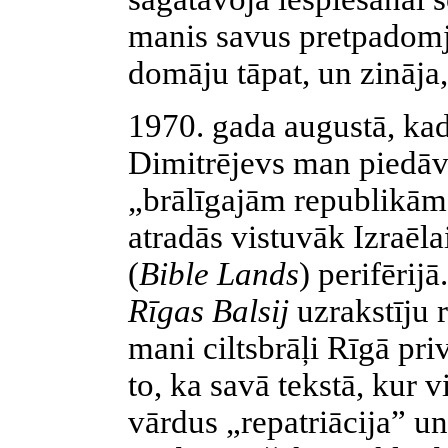
manis savus pretpadomj
domāju tāpat, un zināja
1970. gada augustā, ka
Dimitrējevs man piedā
„brālīgajām republikām,
atradās vistuvāk Izraēla
(
Bible Lands
) perifērijā
Rīgas Balsij
uzrakstīju 
mani ciltsbrāļi Rīgā pri
to, ka savā tekstā, kur 
vārdus „repatriācija” u