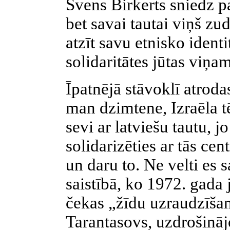
Svens Birkerts sniedz p
bet savai tautai viņš zu
atzīt savu etnisko identi
solidaritātes jūtas viņa
Īpatnējā stāvoklī atrodas
man dzimtene, Izraēla t
sevi ar latviešu tautu, j
solidarizēties ar tās cen
un daru to. Ne velti es s
saistībā, ko 1972. gada 
čekas „žīdu uzraudzīšan
Tarantasovs, uzdrošināj