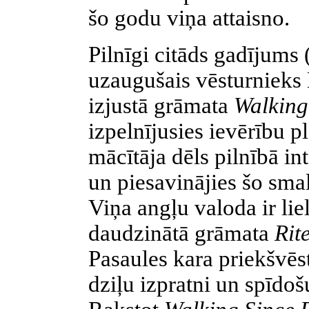
šo godu viņa attaisno.
Pilnīgi citāds gadījums 
uzaugušais vēsturnieks 
izjustā grāmata
Walking
izpelnījusies ievērību p
mācītāja dēls pilnībā in
un piesavinājies šo sm
Viņa angļu valoda ir liel
daudzinātā grāmata
Rit
Pasaules kara priekšvēs
dziļu izpratni un spīdoš