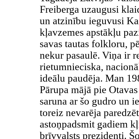
Freiberga uzaugusi klai
un atzinību ieguvusi Kan
kļavzemes apstākļu pazi
savas tautas folkloru, p
nekur pasaulē. Viņa ir r
rietumnieciska, nacionā
ideālu paudēja. Man 19
Pārupa mājā pie Otavas 
saruna ar šo gudro un ie
toreiz nevarēja paredzē
astoņpadsmit gadiem kļ
brīvvalsts prezidenti. Š