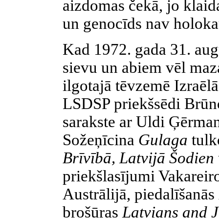
aizdomas čekā, jo klaid
un genocīds nav holokau
Kad 1972. gada 31. augu
sievu un abiem vēl maz
ilgotajā tēvzemē Izraēl
LSDSP priekšsēdi Brūn
sarakste ar Uldi Ģērma
Sožeņīcina
Gulaga
tulk
Brīvībā, Latvijā Šodien
priekšlasījumi Vakarei
Austrālijā, piedalīšanās
brošūras
Latvians and 