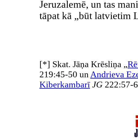
Jeruzalemē, un tas mani 
tāpat kā „būt latvietim L
[*]
Skat. Jāņa Krēsliņa „
Rē
219:45-50 un
Andrieva Eze
Kiberkambarī
JG
222:57-