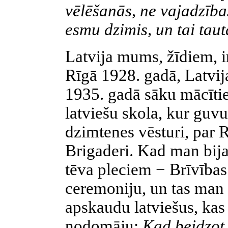
vēlēšanās, ne vajadzības
esmu dzimis, un tai taut
Latvija mums, žīdiem, 
Rīgā 1928. gadā, Latvij
1935. gadā sāku mācīties
latviešu skola, kur guvu
dzimtenes vēsturi, par 
Brigaderi. Kad man bija 
tēva pleciem − Brīvības
ceremoniju, un tas man 
apskaudu latviešus, kas 
nodomāju:
Kad beidzot