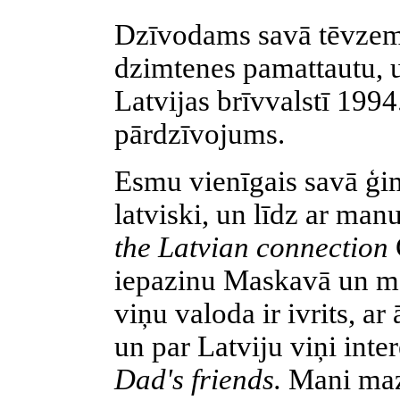
Dzīvodams savā tēvzemē,
dzimtenes pamattautu, 
Latvijas brīvvalstī 1994
pārdzīvojums.
Esmu vienīgais savā ģim
latviski, un līdz ar man
the Latvian connection
iepazinu Maskavā un ma
viņu valoda ir ivrits, ar
un par Latviju viņi intere
Dad's friends.
Mani maz