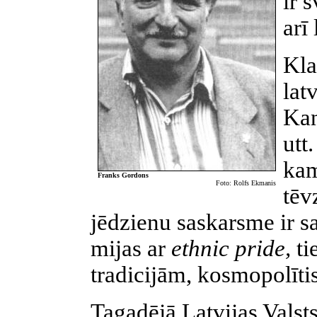
ir 
arī
Kla
lat
Kan
utt
kam
Franks Gordons
Foto: Rolfs Ekmanis
tēv
jēdzienu saskarsme ir sa
mijas ar
ethnic pride,
ti
tradicijām, kosmopolītis
Tagadējā Latvijas Valst