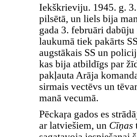
Iekškrieviju. 1945. g. 3.
pilsētā, un liels bija 
gada 3. februāri dabūju
laukumā tiek pakārts SS
augstākais SS un policij
kas bija atbildīgs par ž
pakļauta Arāja komanda
sirmais vectēvs un tēv
manā vecumā.
Pēckaŗa gados es strād
ar latviešiem, un
Cīņas
sagatavoja iespiešanai 