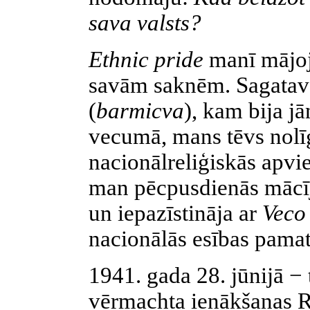
sava valsts?
Ethnic pride
manī mājoj
savām saknēm. Sagatavo
(
barmicva
), kam bija j
vecumā, mans tēvs nolī
nacionālreliģiskās apvi
man pēcpusdienās mācīj
un iepazīstināja ar
Veco
nacionālās esības pamat
1941. gada 28. jūnijā − 
vērmachta ienākšanas R