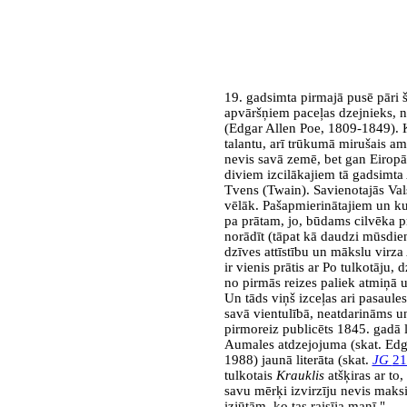
19. gadsimta pirmajā pusē pāri 
apvāršņiem paceļas dzejnieks, n
(Edgar Allen Poe, 1809-1849). Kā
talantu, arī trūkumā mirušais am
nevis savā zemē, bet gan Eiropā
diviem izcilākajiem tā gadsimta
Tvens (Twain). Savienotajās Val
vēlāk. Pašapmierinātajiem un kul
pa prātam, jo, būdams cilvēka p
norādīt (tāpat kā daudzi mūsdien
dzīves attīstību un mākslu virz
ir vienis prātis ar Po
tulkotāju, 
no pirmās reizes paliek atmiņā u
Un tāds viņš izceļas ari pasaules
savā vientulībā, neatdarināms u
pirmoreiz publicēts 1845. gadā 
Aumales atdzejojuma (skat. Edg
1988) jaunā literāta (skat.
JG
21
tulkotais
Krauklis
atšķiras ar to,
savu mērķi izvirzīju nevis maks
izjūtām, ko tas raisīja manī."