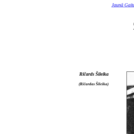
Jaunā Gait
Ričards Šileika
(Ričardas Šileika)