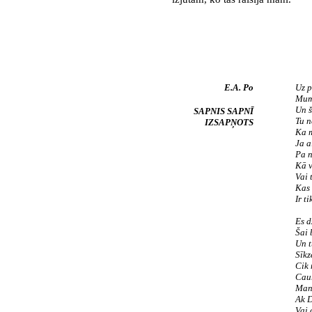
E.A. Po
Uz p
Mum
Un š
SAPNIS SAPNĪ
Tu n
IZSAPŅOTS
Ka m
Ja a
Pa n
Kā v
Vai 
Kas 
Ir t
Es d
Šai 
Un t
Sīkz
Cik 
Caur
Man 
Ak D
Vai 