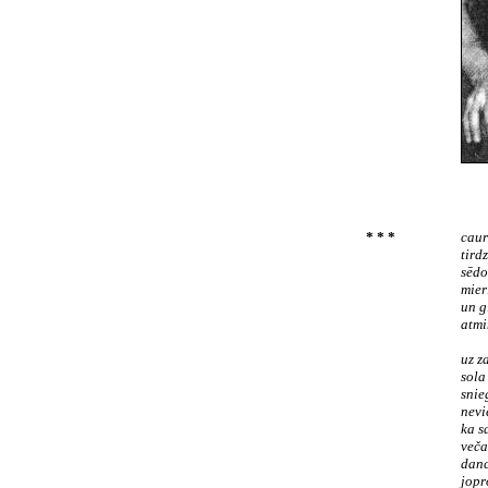
* * *
caur
tird
sēdo
mier
un g
atmi
uz z
sola
snie
nevi
ka s
več
danc
jopr