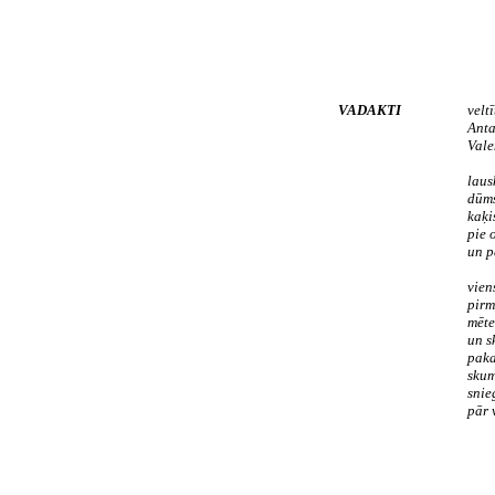
VADAKTI
veltī
Ant
Vale
laus
dūms
kaķi
pie o
un p
vien
pirm
mēte
un s
paka
skum
snie
pār 