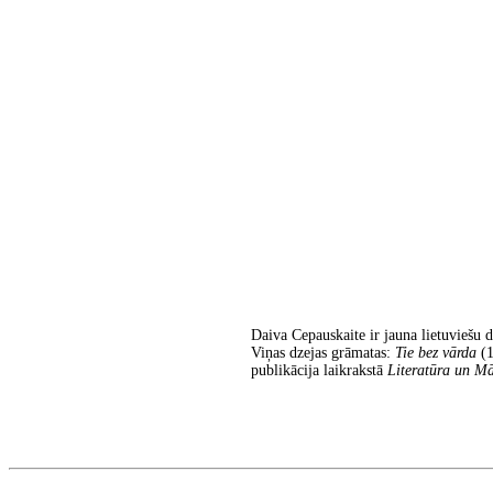
Daiva Cepauskaite ir jauna lietuviešu 
Viņas dzejas grāmatas:
Tie bez vārda
(
publikācija laikrakstā
Literatūra un Mā