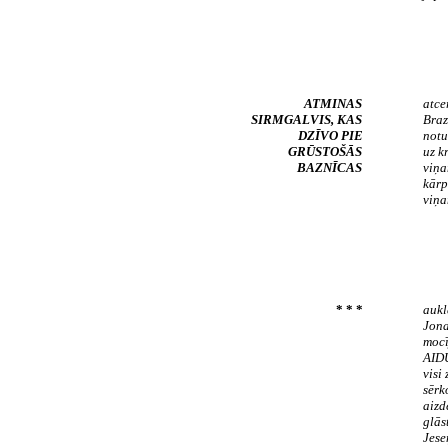
ATMINAS
atce
SIRMGALVIS, KAS
Braz
DZĪVO PIE
notu
GRŪSTOŠĀS
uz k
BAZNĪCAS
viņa
kārp
viņa
* * *
aukl
Jona
mocī
AIDU
visi
sērk
aizd
glās
Jese