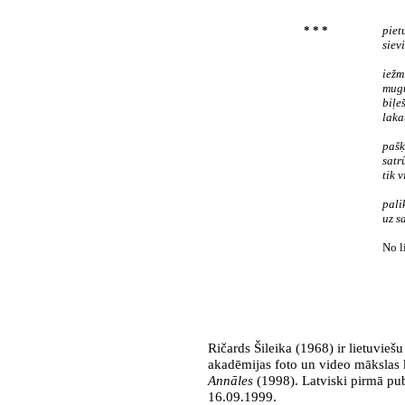
* * *
piet
siev
iežm
mugu
biļe
laka
pašķ
sat
tik v
pali
uz s
No l
Ričards Šileika (1968) ir lietuvieš
akadēmijas foto un video mākslas 
Annāles
(1998). Latviski pirmā pub
16.09.1999
.