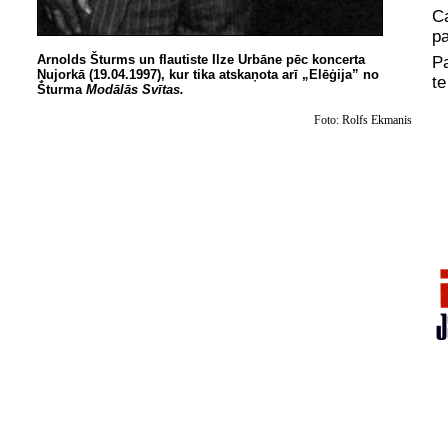
C
pa
Arnolds Šturms un flautiste Ilze Urbāne pēc koncerta
Pa
Ņujorkā (19.04.1997), kur tika atskaņota arī „Elēģija” no
te
Šturma
Modālās Svītas.
Foto: Rolfs Ekmanis