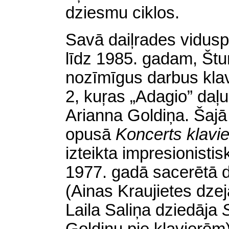
dziesmu ciklos.
Savā daiļrades vidu
līdz 1985. gadam, Št
nozīmīgus darbus kla
2, kuŗas „Adagio” daļu
Arianna Goldiņa. Šajā
opusā
Koncerts klavi
izteikta impresionisti
1977. gadā sacerētā 
(Ainas Kraujietes dze
Laila Saliņa dziedāja