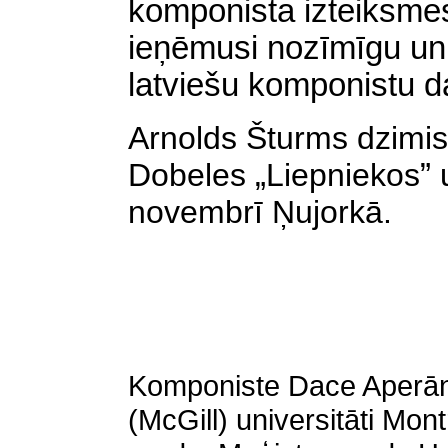
komponista izteiksme
ieņēmusi nozīmīgu un
latviešu komponistu da
Arnolds Šturms dzimis 
Dobeles
„
Liepniekos
”
u
novembrī Ņujorkā.
Komponiste Dace Aperāne
(McGill) universitāti Mo