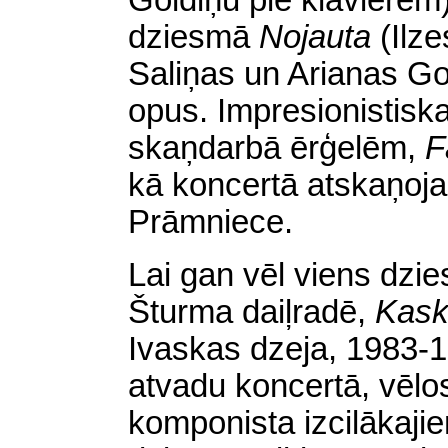
Goldiņu pie klavierēm)
dziesmā
Nojauta
(Ilz
Saliņas un Arianas Go
opus. Impresionistis
skaņdarbā ērģelēm,
F
kā koncertā atskaņoja
Prāmniece.
Lai gan vēl viens dzi
Šturma daiļradē,
Kask
Ivaskas dzeja, 1983-1
atvadu koncertā, vēlo
komponista izcilākaji