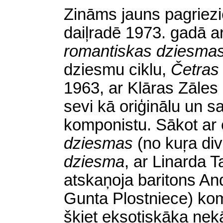
Zināms jauns pagrie
daiļradē 1973. gadā ar
romantiskas dziesma
dziesmu ciklu,
Četras
1963, ar Klāras Zāles 
sevi kā oriģinālu un s
komponistu. Sākot ar 
dziesmas
(no kuŗa di
dziesma
,
ar Linarda 
atskaņoja baritons An
Gunta Plostniece) ko
šķiet eksotiskāka nek