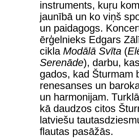
instruments, kuŗu kom
jaunībā un ko viņš spo
un paidagogs. Koncertā
ērģelnieks Edgars Zālī
cikla
Modālā Svīta
(
El
Serenāde
),
darbu, ka
gados, kad Šturmam bi
renesanses un baroka
un harmonijam. Turklā
kā daudzos citos Štu
latviešu tautasdziesmu
flautas pasāžās.