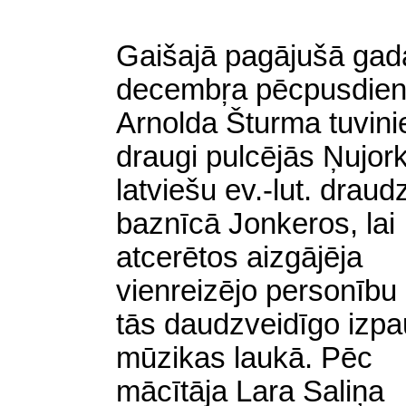
Gaišajā pagājušā gad
decembŗa pēcpusdie
Arnolda Šturma tuvini
draugi pulcējās Ņujor
latviešu ev.-lut. draud
baznīcā Jonkeros, lai
atcerētos aizgājēja
vienreizējo personību
tās daudzveidīgo izp
mūzikas laukā. Pēc
mācītāja Lara Saliņa