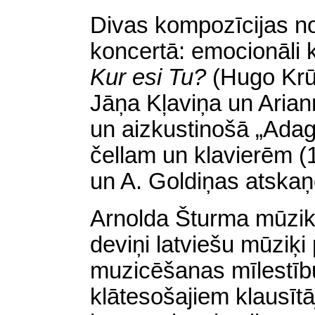
Divas kompozīcijas n
koncertā: emocionāli 
Kur esi Tu?
(Hugo Krū
Jāņa Kļaviņa un Arian
un aizkustinošā „Adag
čellam un klavierēm (
un A. Goldiņas atska
Arnolda Šturma mūzik
deviņi latviešu mūziķi 
muzicēšanas mīlestīb
klātesošajiem klausītāj