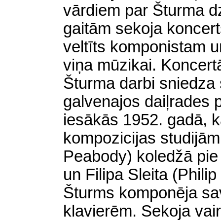
vārdiem par Šturma d
gaitām sekoja koncert
veltīts komponistam u
viņa mūzikai. Koncertā
Šturma darbi sniedza 
galvenajos daiļrades 
iesākās 1952. gadā, 
kompozicijas studijā
Peabody) koledžā pie
un Filipa Sleita (Phili
Šturms komponēja savu
klavierēm. Sekoja vairā