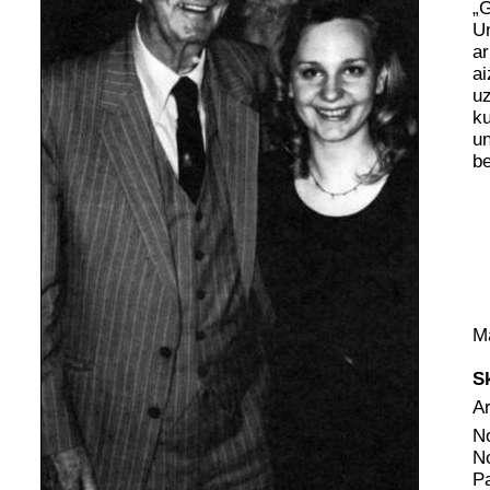
„G
Un
ar
ai
uz
ku
un
be
M
S
Ar
N
N
Pa