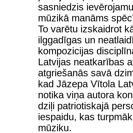
sasniedzis ievērojamu
mūzikā manāms spēcī
To varētu izskaidrot k
ilggadīgas un neatlai
kompozicijas disciplīn
Latvijas neatkarības 
atgriešanās savā dzim
kad Jāzepa Vītola Lat
notika viņa autora kon
dziļi patriotiskajā per
iespaidu, kas turpmāk 
mūziku.