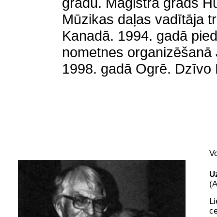
gradu. Maģistra grads H
Mūzikas daļas vadītāja 
Kanadā. 1994. gadā pied
nometnes organizēšanā 
1998. gadā Ogrē. Dzīvo 
V
U
(
Li
ce