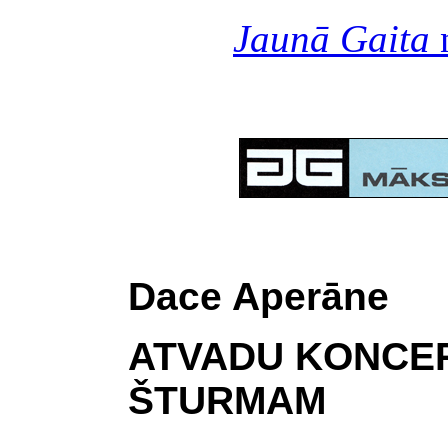
Jaunā Gaita
n
Dace Aperāne
ATVADU KONCE
ŠTURMAM