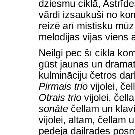
dziesmu ciklā, Astrīde
vārdi izsaukuši no kom
reizē arī mistisku mūz
melodijas vijās viens 
Neilgi pēc šī cikla k
gūst jaunas un dramat
kulmināciju četros da
Pirmais trio
vijolei, č
Otrais trio
vijolei, če
sonāte
čellam un kla
vijolei, altam, čellam
pēdējā daiļrades posmā