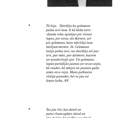
*
Tā bija. Dzirdēju ka grāmatas
pašas sevi lasa. It kā kāda nere-
-dzama roka apstājas pie vienas
lapas, pie otras, tās šķirstot, arī
pie grāmatas, kuŗu mācītājs lasa
mirējam mirstot. Jā. Grāmatas
lasīja pašas sevi, tur dzirdēju arī par
tevi, par māti, par dzimteni, kaŗiem
un tautām bojā ejot. Un grāmatas
lapās parādījās jaunas un vecas sejas,
kā raudot, kā smejot un jaunais gadu
simts veco rejot. Mans pulkstens
vēstīja pusnakti, bet tu jau esi
ārpus laika, AN.
*
Tas jau rīts, kas dzied un
putni rītam apkārt dzied un
rīta dvēsle dzied. Rīts jau dzied