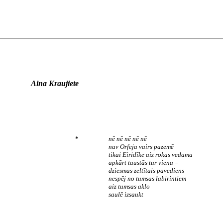
Aina Kraujiete
*
nē nē nē nē nē
nav Orfeja vairs pazemē
tikai Eiridīke aiz rokas vedama
apkārt taustās tur viena –
dziesmas zeltītais pavediens
nespēj no tumsas labirintiem
aiz tumsas aklo
saulē izsaukt