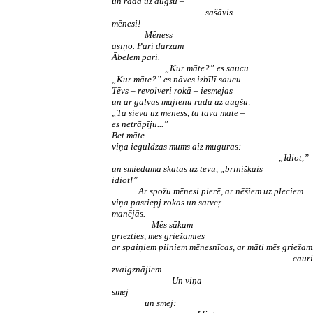
un rāda uz augšu –
sašāvis
mēnesi!
Mēness
asiņo. Pāri dārzam
Ābelēm pāri.
„Kur māte?” es saucu.
„Kur māte?” es nāves izbīlī saucu.
Tēvs – revolveri rokā – iesmejas
un ar galvas mājienu rāda uz augšu:
„Tā
sieva uz mēness, tā tava māte –
es netrāpīju...”
Bet māte –
viņa ieguldzas mums aiz muguras:
„Idiot,”
un smiedama skatās uz tēvu, „brīnišķais
idiot!”
Ar spožu mēnesi pierē, ar nēšiem uz pleciem
viņa pastiepj rokas un satveŗ
manējās.
Mēs sākam
griezties, mēs griežamies
ar spaiņiem pilniem mēnesnīcas, ar māti mēs griežam
cauri
zvaigznājiem.
Un viņa
smej
un smej: