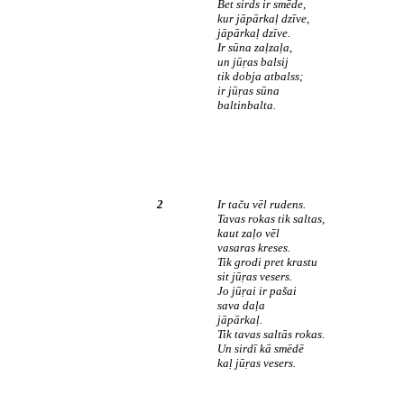
Bet sirds ir smēde,
kur jāpārkaļ dzīve,
jāpārkaļ dzīve.
Ir sūna zaļzaļa,
un jūŗas balsij
tik dobja atbalss;
ir jūŗas sūna
baltinbalta.
2
Ir taču vēl rudens.
Tavas rokas tik saltas,
kaut zaļo vēl
vasaras kreses.
Tik grodi pret krastu
sit jūŗas vesers.
Jo jūŗai ir pašai
sava daļa
jāpārkaļ.
Tik tavas saltās rokas.
Un sirdī kā smēdē
kaļ jūŗas vesers.