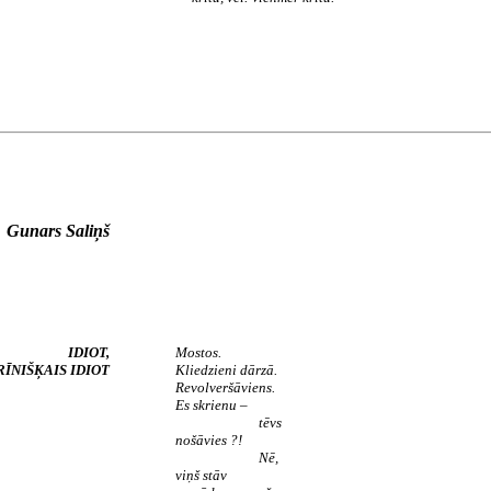
Gunars Saliņš
IDIOT,
Mostos.
RĪNIŠĶAIS IDIOT
Kliedzieni dārzā.
Revolveršāviens.
Es skrienu –
tēvs
nošāvies ?!
Nē,
viņš stāv