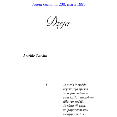
Jaunā Gaita
nr. 200, marts 1995
Astrīde Ivaska
1
Jo sirds ir smēde,
vējš kalēja spēšas.
Jo ir jau rudens –
caur kailajiem kokiem
tālu var redzēt.
Jo sūna tik zaļa,
un papardēm sīku
mežģīņu malas.