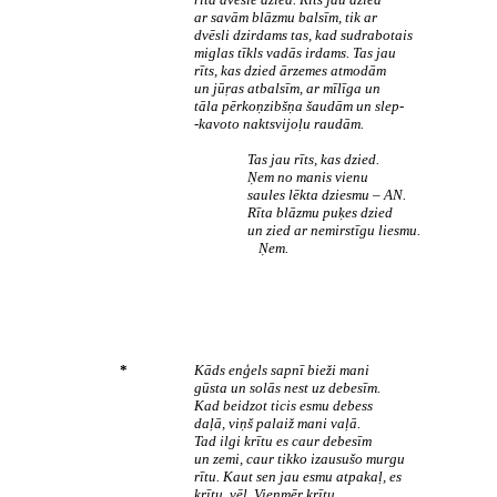
ar savām blāzmu balsīm, tik ar
dvēsli dzirdams tas, kad sudrabotais
miglas tīkls vadās irdams. Tas jau
rīts, kas dzied ārzemes atmodām
un jūŗas atbalsīm, ar mīlīga un
tāla pērkoņzibšņa šaudām un slep-
-­kavoto naktsvijoļu raudām.
Tas jau rīts, kas dzied.
Ņem no manis vienu
saules lēkta dziesmu – AN.
Rīta blāzmu puķes dzied
un zied ar nemirstīgu liesmu.
Ņem.
*
Kāds enģels sapnī bieži mani
gūsta un solās nest uz debesīm.
Kad beidzot ticis esmu debess
daļā, viņš palaiž mani vaļā.
Tad ilgi krītu es caur debesīm
un zemi, caur tikko izausušo murgu
rītu. Kaut sen jau esmu atpakaļ, es
krītu, vēl. Vienmēr krītu.