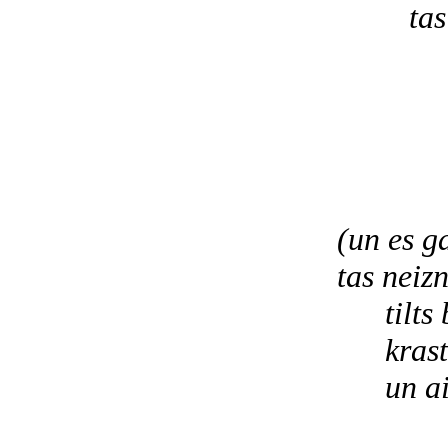
tas meln
naž
pā
v
ie
ze
(un es gai
tas neizni
tilts b
krasti p
un aizl
pro