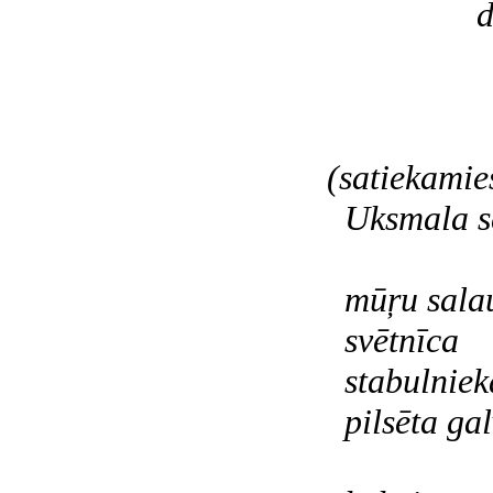
debes
aiz sev
vēl vie
b
(satiekamie
Uksmala se
dr
mūŗu salau
svētnīca
stabulnieka
pilsēta gal
par