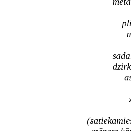
metalls 
pl
plūst z
melna s
ūden
sadalās
dzirkstī
asaru lā
sas
zemes k
sudra
(satiekamie