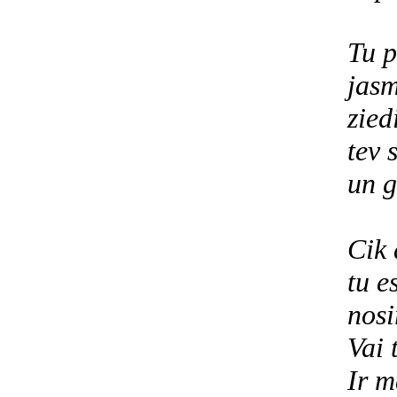
Tu p
jasm
zied
tev 
un g
Cik 
tu e
nosi
Vai 
Ir m