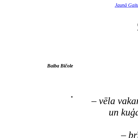
Jaunā Gait
Baiba Bičole
*
– vēla vaka
un kuģa n
lī
– brīdin