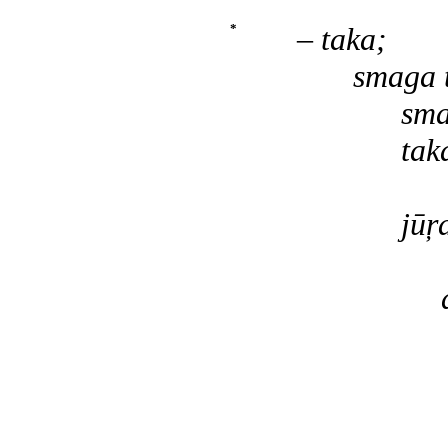
*
–
taka;
smaga tak
smalko z
taka, nol
uzb
jūŗas ta
aula
dzīvs
Ludvigs
speŗ pē
ik noti
kv