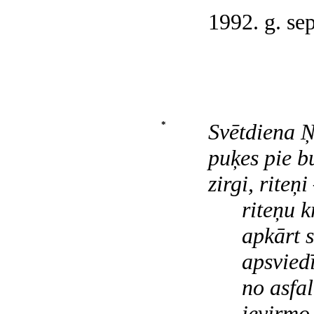
1992. g. se
*
Svētdiena Ņ
puķes pie b
zirgi, riteņi
riteņu kr
apkārt svi
apsviedīga
no asfalta
ievirmo d