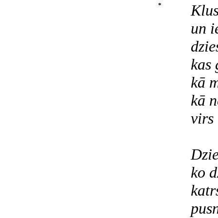
*
Klus
un i
dzie
kas 
kā 
kā n
virs
Dzi
ko d
katr
pusn