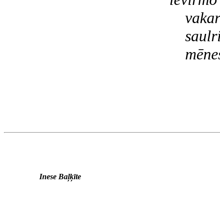
vakars; 
saulrieta
mēness pa
Inese Baļķīte