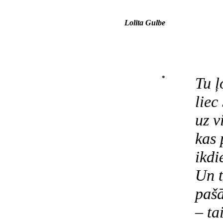
Lolita Gulbe
*
Tu ļ
liec
uz v
kas 
ikdi
Un t
pašā
– ta