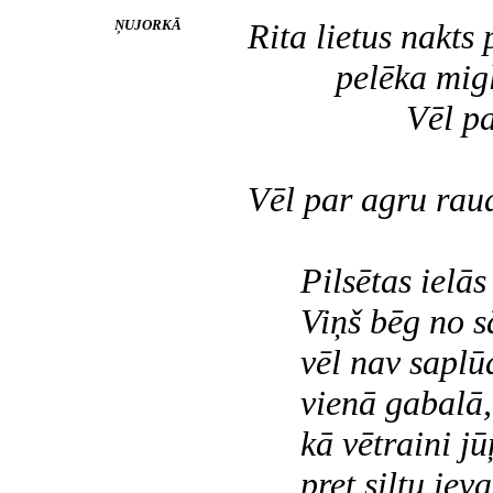
ŅUJORKĀ
Rita lietus nakts
pelēka migla 
Vēl par agru
Vēl par agru raudz
Pilsētas ielās b
Viņš bēg no sā
vēl nav saplūdu
vienā gabalā
kā vētraini jūŗa
pret siltu ieva