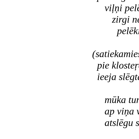
viļņi pelēk
zirgi nek
pelēki k
(viļ
(satiekamie
pie klosteŗ
ieeja slēgt
p
mūka tumš
ap viņa vi
atslēgu sa
ļenga