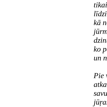
tika
līdz
kā n
jūrm
dzin
ko p
un n
Pie 
atka
savu
jūŗa