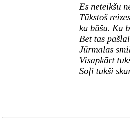
Es neteikšu ne
Tūkstoš reizes e
ka būšu. Ka bū
Bet tas pašlaik
Jūrmalas smiltis
Visapkārt tukši
Soļi tukši ska