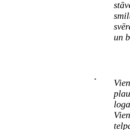
stāv
smil
svē
un b
*
Vien
plau
loga
Vien
telp