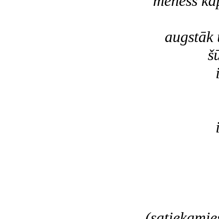
mēness kāp
aug
augstāk u
šūpoja
ik kāps
grī
d
ik soli
vie
aug au
ži
s
(satiekamie