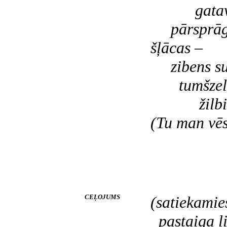
gatavā
pārsprāgs
šļācas –
zibens su
tumšzel
žilbin
(Tu man
vēs
CEĻOJUMS
(satiekamie
pastaiga l