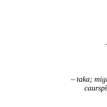
– viņš 
nav die
nepiet
ne
– viņš p
zīmuļa 
kl
kl
– taka; mig
caurspīdī
pār 