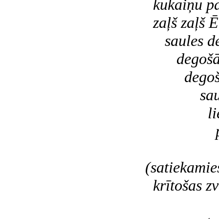
kukaiņu pa
zaļš zaļš
Ēd
saules de
degošā 
degošie
saulrie
liesmoj
pār p
dru
(satiekamie
krītošas zv
ap