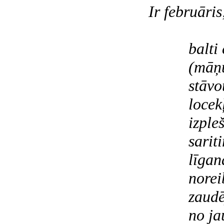
Ir februāris
šo
balti cer
(māņu ka
stāvot u
locekļus 
izplešotie
saritinot
līganā ba
nore
zaudējot 
no jau