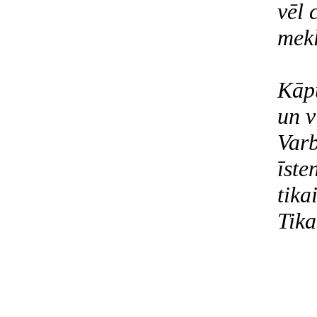
vēl 
mek
Kāpu
un v
Varb
īste
tika
Tika