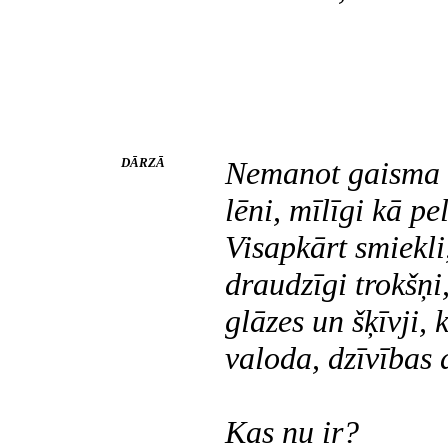
DĀRZĀ
Nemanot gaisma d
lēni, mīlīgi kā pe
Visapkārt smiekli
draudzīgi trokšņi
glāzes un šķīvji, 
valoda, dzīvības 
Kas nu ir?