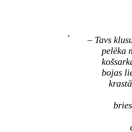
*
– Tavs klus
pelēka mig
košsarkan
bojas lie
krastā n
tum
briest a
mē
arvien