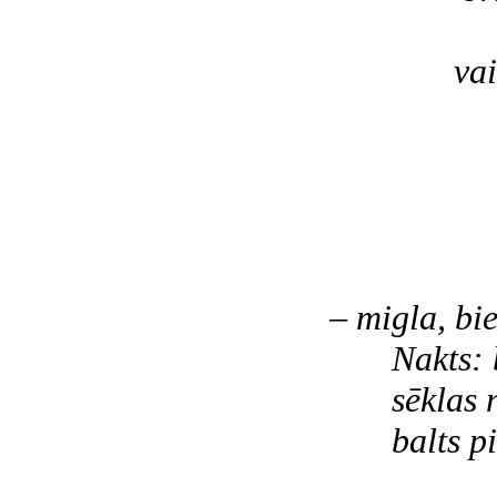
nenāc
vai: lūd
aizsk
pieska
esi tu
es
– migla, bie
Nakts: ba
sēklas no
balts pien
pl