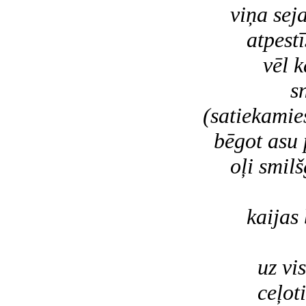
viņa sej
atpestīša
vēl kāda
s
(satiekamie
bēgot asu p
oļi smilšg
izbā
kaijas bu
ša
uz visām
ceļoti