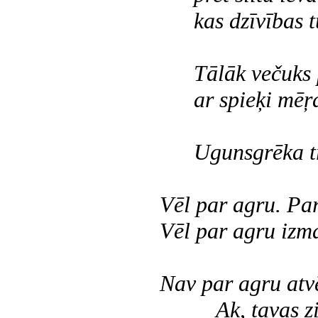
kas dzīvības tu
Tālāk večuks pe
ar spieķi mēŗa 
Ugunsgrēka trau
Vēl par agru. Par 
Vēl par agru izma
Nav par agru atvē
Ak, tavas zilā