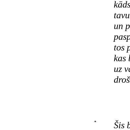
kāds
tavu
un p
pasp
tos 
kas 
uz 
droš
*
Šis 