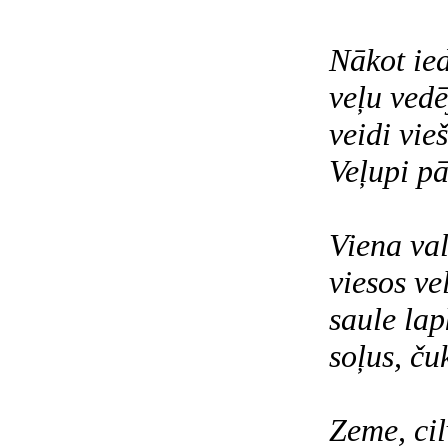
Nākot ie
veļu vedē
veidi vie
Veļupi pā
Viena va
viesos ve
saule lapk
soļus, ču
Zeme, cil