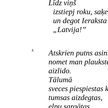
Līdz viņš
izstiepj roku, saķ
un degot Ieraksta
„Latvija!”
3.
Atskrien putns asi
nomet man plaukstā
aizlido.
Tālumā
sveces piespiestas 
tumsas aizdegtas,
elpu sargātas