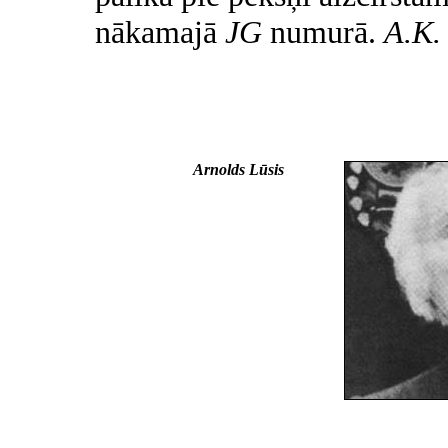
nākamajā
JG
numurā.
A.K.
Arnolds Lūsis