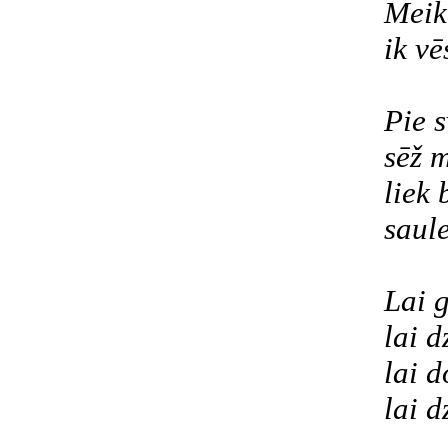
Meik
ik vē
Pie s
sēž m
liek 
saul
Lai 
lai d
lai d
lai d