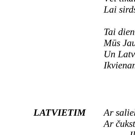
Lai sird
Tai die
Mūs Jau
Un Latv
Ikviena
LATVIETIM
Ar salie
Ar čukst
I