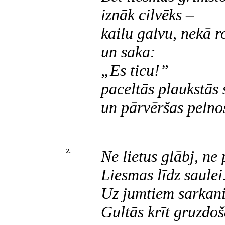
iznāk cilvēks –
kailu galvu, nekā r
un saka:
„Es ticu!”
paceltās plaukstās
un pārvēršas pelno
2.
Ne lietus glābj, ne 
Liesmas līdz saulei
Uz jumtiem sarkani 
Gultās krīt gruzdoš