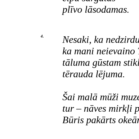
plīvo lāsodamas.
4.
Nesaki, ka nedzirdu
ka mani neievaino 
tāluma gūstam stik
tērauda lējuma.
Šai malā mūži muze
tur – nāves mirkļi p
Būris pakārts okeā