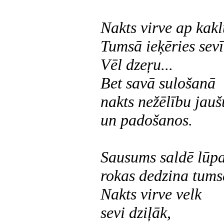
Nakts virve ap kakl
Tumsā ieķēries sevī
Vēl dzeŗu...
Bet savā sulošanā
nakts nežēlību jauš
un padošanos.
Sausums saldē lūpa
rokas dedzina tums
Nakts virve velk
sevi dziļāk,