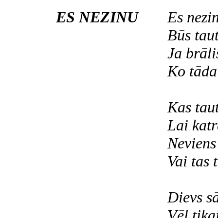
ES NEZINU
Es nezin
Būs taut
Ja brāli
Ko tāda
Kas taut
Lai katr
Neviens 
Vai tas 
Dievs sā
Vēl tika