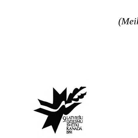
(Meik