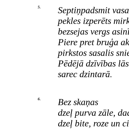
5.
Septiņpadsmit vasa
pekles izperēts mirk
bezsejas vergs asi
Piere pret bruģa a
pirkstos sasalis sni
Pēdējā dzīvības lās
sarec dzintarā.
6.
Bez skaņas
dzeļ purva zāle, da
dzeļ bite, roze un 