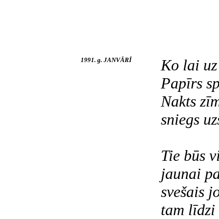
1991. g. JANVĀRĪ
Ko lai u
Papīrs sp
Nakts zīm
sniegs uz
Tie būs v
jaunai p
svešais j
tam līdzi