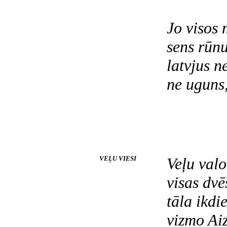
Jo visos
sens rūnu
latvjus n
ne uguns,
VEĻU VIESI
Veļu val
visas dvē
tāla ikdi
vizmo Aiz