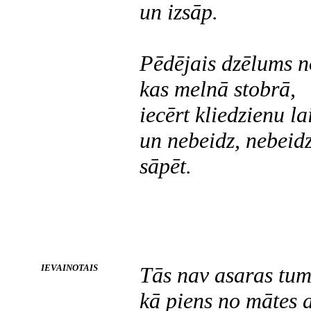
un izsāp.
Pēdējais dzēlums n
kas melnā stobrā,
iecērt kliedzienu la
un nebeidz, nebeid
sāpēt.
IEVAINOTAIS
Tās nav asaras tum
kā piens no mātes a