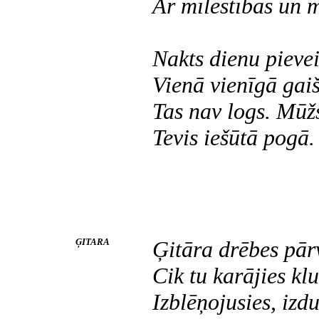
Ar mīlestības un 
Nakts dienu pieve
Vienā vienīgā gaiš
Tas nav logs. Mūž
Tevis iešūtā pogā.
ĢITARA
Ģitāra drēbes pār
Cik tu karājies klu
Izblēņojusies, izd