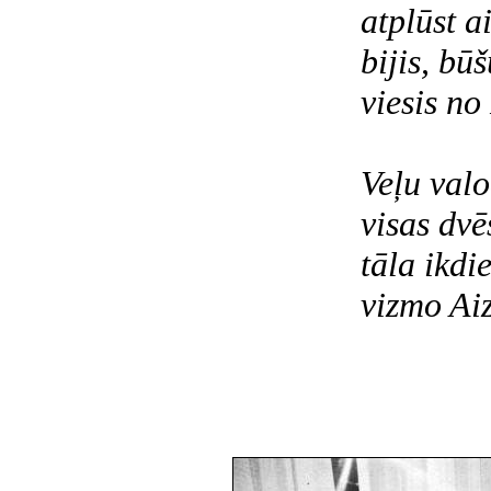
atplūst a
bijis, bū
viesis no
Veļu val
visas dvē
tāla ikdi
vizmo Aiz