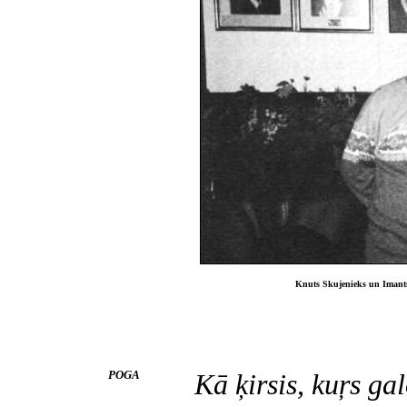
Knuts Skujenieks un Imants
POGA
Kā ķirsis, kuŗs ga