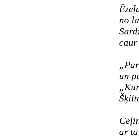
Ēzeļ
no l
Sardz
caur
„Par
un p
„Kur
Šķil
Ceļi
ar tā