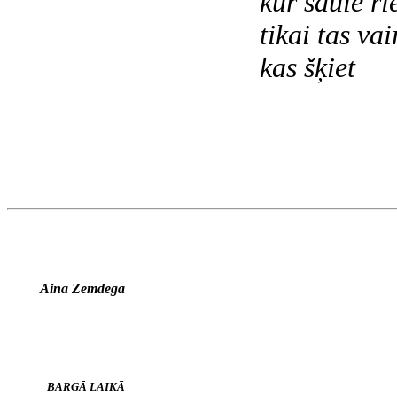
kur saule ri
tikai tas vair
kas šķiet
Aina Zemdega
BARGĀ LAIKĀ