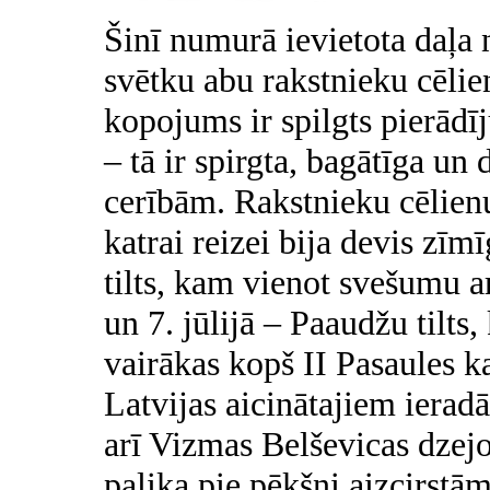
Šinī numurā ievietota daļa
svētku abu rakstnieku cēlie
kopojums ir spilgts pierādī
– tā ir spirgta, bagātīga un
cerībām. Rakstnieku cēlien
katrai reizei bija devis z
tilts, kam vienot svešumu a
un
7. jūlijā
– Paaudžu tilts,
vairākas kopš II Pasaules k
Latvijas aicinātajiem ierad
arī Vizmas Belševicas dzejo
palika pie pēkšņi aizcirstā