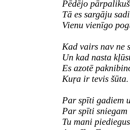
Pēdējo pārpalikuš
Tā es sargāju sadi
Vienu vienīgo pog
Kad vairs nav ne s
Un kad nasta kļūs
Es azotē paknibin
Kuŗa ir tevis šūta.
Par spīti gadiem 
Par spīti sniegam
Tu mani piediegus