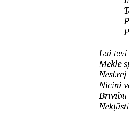
T
P
P
Lai tevi
Meklē s
Neskrej 
Nicini v
Brīvību 
Nekļūsti