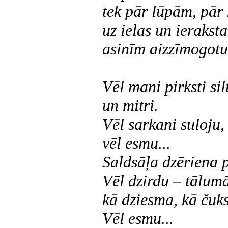
tek pār lūpām, pār
uz ielas un ierakst
asinīm aizzīmogotu
Vēl mani pirksti sil
un mitri.
Vēl sarkani suloju,
vēl esmu...
Saldsāļa dzēriena p
Vēl dzirdu – tālum
kā dziesma, kā čuks
Vēl esmu...