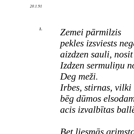
20.1.91
1.
Zemei pārmilzis
pekles izsviests neg
aizdzen sauli, nosit
Izdzen sermuliņu no
Deg meži.
Irbes, stirnas, vilki
bēg dūmos elsodami
acis izvalbītas ball
Bet liesmās grimst