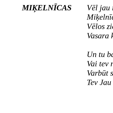
MIĶELNĪCAS
Vēl jau 
Miķelnīc
Vēlos zi
Vasara k
Un tu ba
Vai tev 
Varbūt 
Tev Jau 