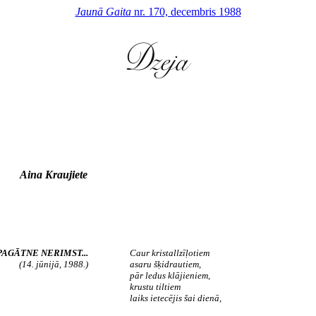
Jaunā Gaita
nr. 170, decembris 1988
Aina Kraujiete
PAGĀTNE NERIMST...
Caur kristallzīļotiem
(14. jūnijā, 1988.)
asaru šķidrautiem,
pār ledus klājieniem,
krustu tiltiem
laiks ietecējis šai dienā,