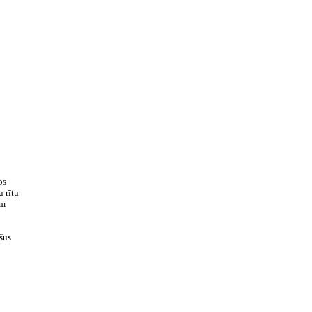
os
 rītu
ām
šus