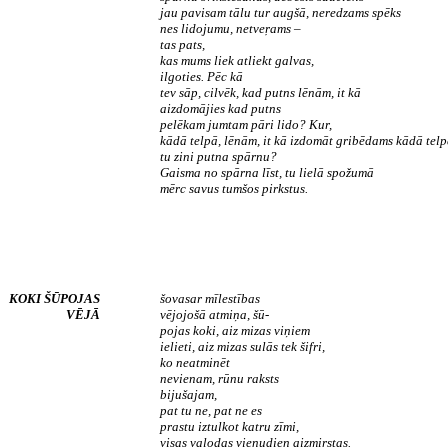
jau pavisam tālu tur augšā, neredzams spēks
nes lidojumu, netveŗams –
tas pats,
kas mums liek atliekt galvas,
ilgoties. Pēc kā
tev sāp, cilvēk, kad putns lēnām, it kā
aizdomājies kad putns
pelēkam jumtam pāri lido? Kur,
kādā telpā, lēnām, it kā izdomāt gribēdams kādā tel
tu zini putna spārnu?
Gaisma no spārna līst, tu lielā spožumā
mērc savus tumšos pirkstus.
KOKI ŠŪPOJAS
šovasar mīlestības
VĒJĀ
vējojošā atmiņa, šū-
­pojas koki, aiz mizas viņiem
ielieti, aiz mizas sulās tek šifri,
ko neatminēt
nevienam, rūnu raksts
bijušajam,
pat tu ne, pat ne es
prastu iztulkot katru zīmi,
visas valodas vienudien aizmirstas.