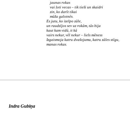
jaunas rokas
vai ļoti vecas – tik tieši un skaidri
zin, ko darīt tikai
mūža galotnēs.
Es jutu, ko izelpo zāle,
un raudzījos sev uz rokām, tās bija
kaut kam vidū, it kā
vairs nekur, vēl nekur – liels mēness
Izgaismoja katru dvašojumu, katru zāles stīgu,
manas rokas.
Indra Gubiņa