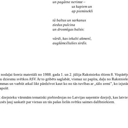
un pagātne nerimst –
uz kapiem un
ap pieminekli
tā baltus un sarkanus
ziedus pulcina
un drosmīgas balsis:
vārdi, kas iekalti akmenī,
augšāmcēlušies sirdīs.
 nodaļai šoreiz materiāli no 1988. gada 1. un 2. jūlija Rakstnieku rītiem 8. Vispārēj
šu dziesmu svētkos ASV. Ar to gribēts saglabāt, vismaz uz papīra, daļu no Rakstnieku
mmas un varbūt atkal likt pārdzīvot kaut ko no tās tuvības ar „tālo zemi”, ko izjut
apolē.
 dzejnieku vārsmām tematiski piebiedrojas no Latvijas saņemtie dzejoļi, kas latvie
usēs ļauj saskatīt par vienas un tās pašas lielās svētku saimes dalībniekiem.