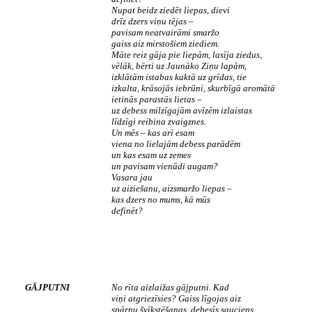
Nupat beidz ziedēt liepas, dievi
drīz dzers viņu tējas –
pavisam neatvairāmi smaržo
gaiss aiz mirstošiem ziediem.
Māte reiz gāja pie liepām, lasīja ziedus,
vēlāk, bērti uz Jaunāko Ziņu lapām,
izklātām istabas kaktā uz grīdas, tie
izkalta, krāsojās iebrūni, skurbīgā aromātā
ietinās parastās lietas –
uz debess milzīgajām avīzēm izlaistas
līdzīgi reibina zvaigznes.
Un mēs – kas arī esam
viena no lielajām debess parādēm
un kas esam uz zemes
un pavisam vienādi augam?
Vasara jau
uz aiziešanu, aizsmaržo liepas –
kas dzers no mums, kā mūs
definēt?
GĀJPUTNI
No rīta aizlaižas gājputni. Kad
viņi atgriezīsies? Gaiss līgojas aiz
spārnu švīkstēšanas, debesīs sauciens