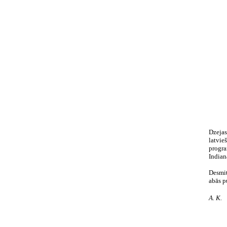
Dzejas
latvie
progra
Indian
Desmit
abās p
A. K.