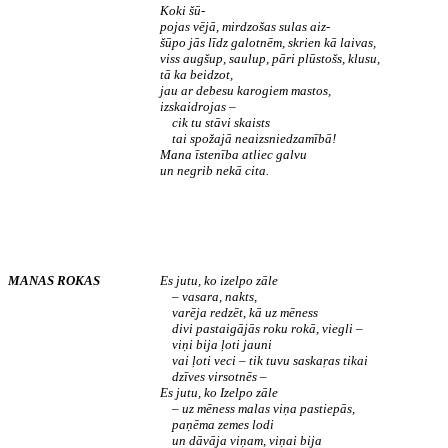
Koki šū­-
pojas vējā, mirdzošas sulas aiz­-
šūpo jās līdz galotnēm, skrien kā laivas,
viss augšup, saulup, pāri plūstošs, klusu,
tā ka beidzot,
jau ar debesu karogiem mastos,
izskaidrojas –
cik tu stāvi skaists
tai spožajā neaizsniedzamībā!
Mana īstenība atliec galvu
un negrib nekā cita.
MANAS ROKAS
Es jutu, ko izelpo zāle
– vasara, nakts,
varēja redzēt, kā uz mēness
divi pastaigājās roku rokā, viegli –
viņi bija ļoti jauni
vai ļoti veci – tik tuvu saskaŗas tikai
dzīves virsotnēs –
Es jutu, ko Izelpo zāle
– uz mēness malas viņa pastiepās,
paņēma zemes lodi
un dāvāja viņam, viņai bija