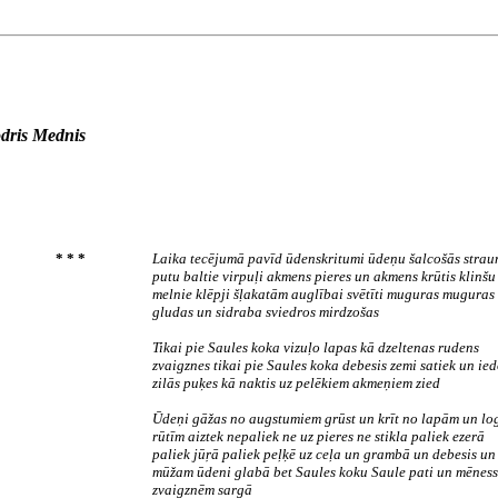
dris Mednis
* * *
Laika tecējumā pavīd ūdenskritumi ūdeņu šalcošās strau
putu baltie virpuļi akmens pieres un akmens krūtis klinšu
melnie klēpji šļakatām auglībai svētīti muguras muguras
gludas un sidraba sviedros mirdzošas
Tikai pie Saules koka vizuļo lapas kā dzeltenas rudens
zvaigznes tikai pie Saules koka debesis zemi satiek un ie
zilās puķes kā naktis uz pelēkiem akmeņiem zied
Ūdeņi gāžas no augstumiem grūst un krīt no lapām un lo
rūtīm aiztek nepaliek ne uz pieres ne stikla paliek ezerā
paliek jūŗā paliek peļķē uz ceļa un grambā un debesis un 
mūžam ūdeni glabā bet Saules koku Saule pati un mēness
zvaigznēm sargā