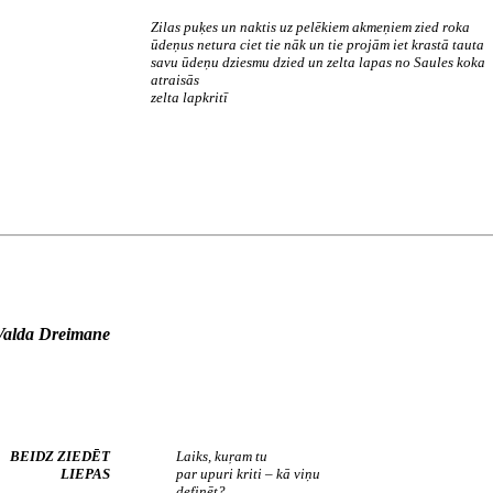
Zilas puķes un naktis uz pelēkiem akmeņiem zied roka
ūdeņus netura ciet tie nāk un tie projām iet krastā tauta
savu ūdeņu dziesmu dzied un zelta lapas no Saules koka
atraisās
zelta lapkritī
Valda Dreimane
BEIDZ ZIEDĒT
Laiks, kuŗam tu
LIEPAS
par upuri kriti – kā viņu
definēt?