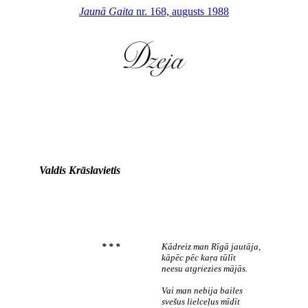
Jaunā Gaita
nr. 168, augusts 1988
Valdis Krāslavietis
* * *
Kādreiz man Rīgā jautāja,
kāpēc pēc kaŗa tūlīt
neesu atgriezies mājās.
Vai man nebija bailes
svešus lielceļus mīdīt