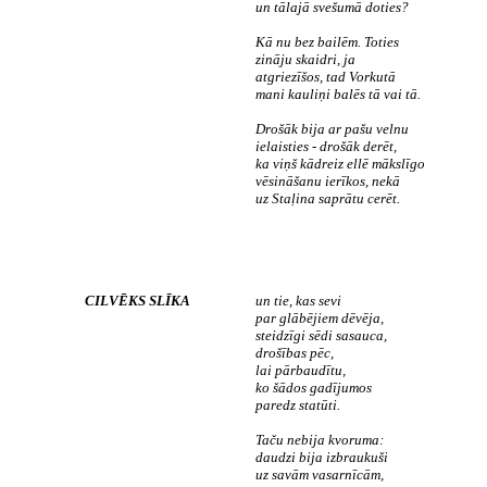
un tālajā svešumā doties?
Kā nu bez bailēm. Toties
zināju skaidri, ja
atgriezīšos, tad Vorkutā
mani kauliņi balēs tā vai tā.
Drošāk bija ar pašu velnu
ielaisties - drošāk derēt,
ka viņš kādreiz ellē mākslīgo
vēsināšanu ierīkos, nekā
uz Staļina saprātu cerēt.
CILVĒKS SLĪKA
un tie, kas sevi
par glābējiem dēvēja,
steidzīgi sēdi sasauca,
drošības pēc,
lai pārbaudītu,
ko šādos gadījumos
paredz statūti.
Taču nebija kvoruma:
daudzi bija izbraukuši
uz savām vasarnīcām,