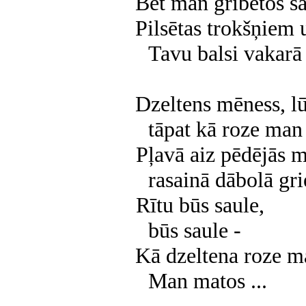
Bet man gribētos sa
Pilsētas trokšņiem 
Tavu balsi vakarā 
Dzeltens mēness, l
tāpat kā roze man
Pļavā aiz pēdējās m
rasainā dābolā gri
Rītu būs saule,
būs saule -
Kā dzeltena roze m
Man matos ...