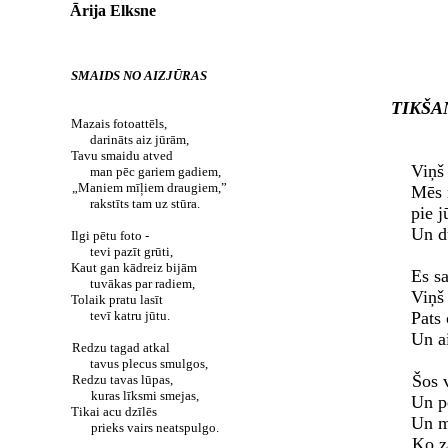
Ārija Elksne
SMAIDS NO AIZJŪRAS
TIKŠA
Mazais fotoattēls,
darināts aiz jūrām,
Tavu smaidu atved
Viņš
man pēc gariem gadiem,
„Maniem mīļiem draugiem,”
Mēs 
rakstīts tam uz stūra.
pie j
Un d
Ilgi pētu foto -
tevi pazīt grūti,
Kaut gan kādreiz bijām
Es sa
tuvākas par radiem,
Viņš 
Tolaik pratu lasīt
tevī katru jūtu.
Pats 
Un a
Redzu tagad atkal
tavus plecus smulgos,
Šos v
Redzu tavas lūpas,
kuras līksmi smejas,
Un p
Tikai acu dzīlēs
Un me
prieks vairs neatspulgo.
Ko za