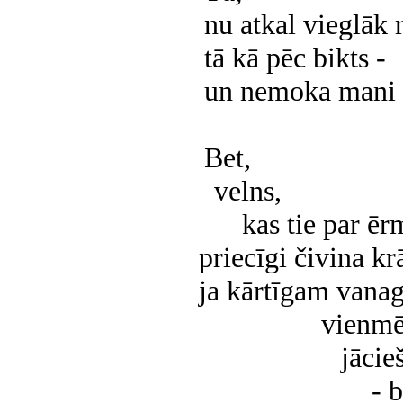
nu atkal vieglāk 
tā kā pēc bikts -
un nemoka mani v
Bet,
velns,
kas tie par ē
priecīgi čivina kr
ja kārtīgam vanag
vienmē
jācieš
- 