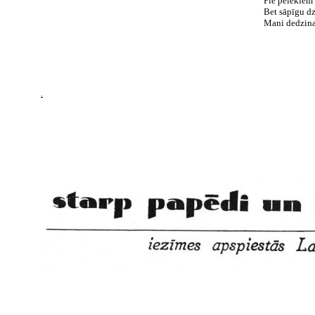
Pie pelēkiem
Bet sāpīgu dz
Mani dedzina 
.