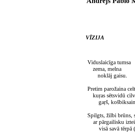
Andrejs Pablo 
VĪZIJA
Viduslaicīga tumsa
zema, melna
noklāj gaisu.
Pretim parožaina cel
kuŗas sētsvidū ci
gaŗš, košbiksain
Spilgts, žilbi brūns, 
ar pārgailisku izte
visā savā tērpā 