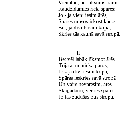
Vienatnē, bet līksmos pāŗos,
Raudzīdamies rieta spārēs;
Jo - ja vieni iesim ārēs,
Spāres mūsos iekost kāros.
Bet, ja divi būsim kopā,
Skries tās kaunā savā stropā.
II
Bet vēl labāk līksmot ārēs
Trijatā, ne nieka pāros;
Jo - ja divi iesim kopā,
Spāres ieskries savā stropā
Un vairs nevarēsim, ārēs
Staigādami, vērties spārēs,
Jo tās zudušas būs stropā.