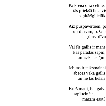
Pa kreisi otra celtne, 
tās priekšā liela v
ziņkārīgi ielūk
Aiz puspavērtiem, p
un durvīm, rožain
iegrimst dīv
Vai šis gailis ir mans 
kas parādās sapnī,
un izskatās ģim
Jeb tas ir teiksmainai
ābeces vāka gailis
un ne tas lielai
Kurš mani, baltgalv
saplucināja,
mazam esot?