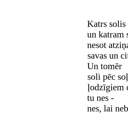
Katrs solis 
un katram 
nesot atziņ
savas un ci
Un tomēr
soli pēc soļ
ļodzīgiem 
tu nes -
nes, lai ne