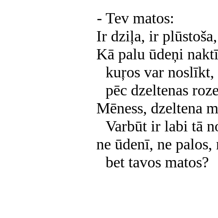
- Tev matos:
Ir dziļa, ir plūstoš
Kā palu ūdeņi naktī
kuŗos var noslīkt,
pēc dzeltenas roze
Mēness, dzeltena m
Varbūt ir labi tā n
ne ūdenī, ne palos, 
bet tavos matos?