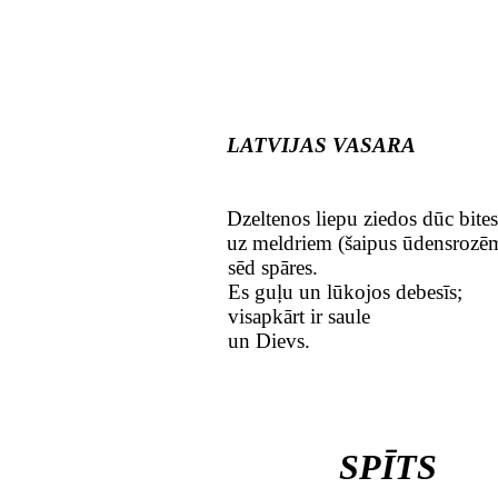
LATVIJAS VASARA
Dzeltenos liepu ziedos dūc bites
uz meldriem (šaipus ūdensrozē
sēd spāres.
Es guļu un lūkojos debesīs;
visapkārt ir saule
un Dievs.
SPĪTS