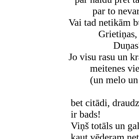
par to neva
Vai tad netikām b
Grietiņas,
Duņas
Jo visu rasu un k
meitenes vi
(un melo un 
bet citādi, draudz
ir bads!
Viņš totāls un gal
kaut vēderam net