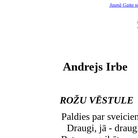
Jaunā Gaita
nr
Andrejs Irbe
ROŽU VĒSTULE
Paldies par sveicie
Draugi, jā - draug