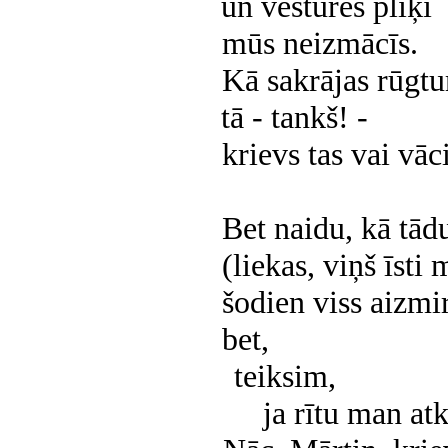
un vēstures pliķi
mūs neizmācīs.
Kā sakrājas rūgt
tā - tankš! -
krievs tas vai vāci
Bet naidu, kā tād
(liekas, viņš īsti
šodien viss aizmir
bet,
teiksim,
ja rītu man atk