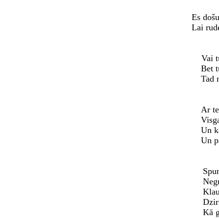
Es došu
Lai rud
Vai t
Bet t
Tad 
Ar te
Visga
Un ka
Un pa
Spur
Negr
Klau
Dzir
Kā g