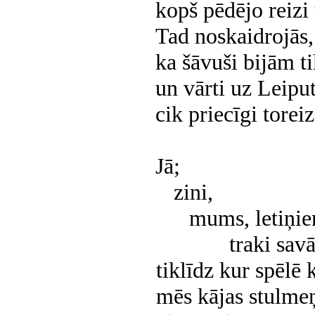
kopš pēdējo reizi
Tad noskaidrojās,
ka šāvuši bijām t
un vārti uz Leiput
cik priecīgi tore
Jā;
zini,
mums,
letiņi
traki savā
tiklīdz kur spēlē
mēs kājas stulme