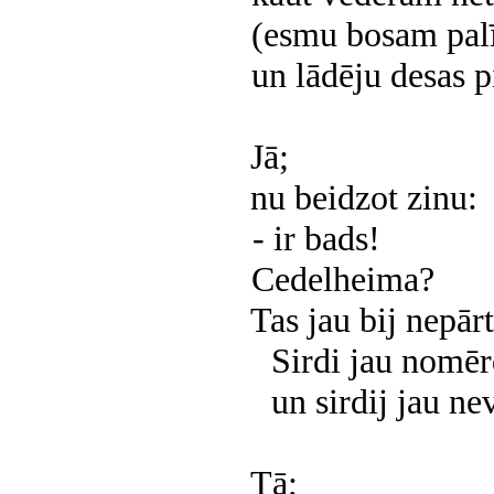
(esmu bosam pal
un lādēju desas p
Jā;
nu beidzot zinu:
- ir bads!
Cedelheima?
Tas jau bij nepār
Sirdi jau nomēr
un sirdij jau ne
Tā;