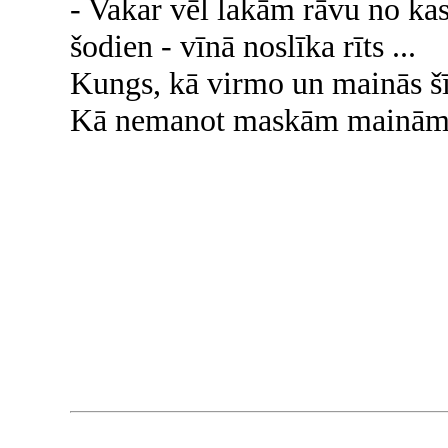
- Vakar vēl lakām rāvu no kas
šodien - vīnā noslīka rīts ...
Kungs, kā virmo un mainās š
Kā nemanot maskām maināmi