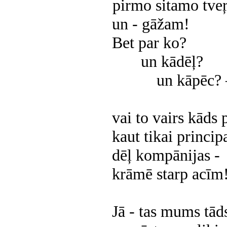
pirmo sitamo tve
un - gāžam!
Bet par ko?
un kādēļ?
un kāpēc? 
vai to vairs kāds p
kaut tikai princip
dēļ kompānijas -
krāmē starp acīm
Jā - tas mums tāds