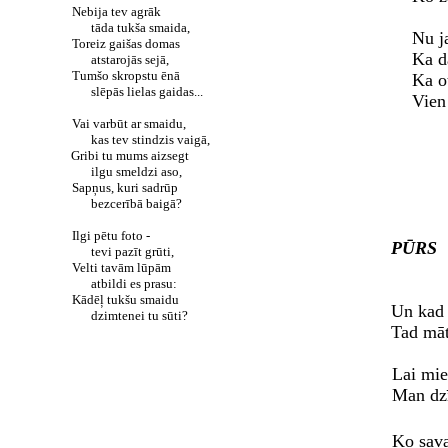
Nebija tev agrāk
tāda tukša smaida,
Nu j
Toreiz gaišas domas
Ka d
atstarojās sejā,
Tumšo skropstu ēnā
Ka ot
slēpās lielas gaidas...
Vien 
Vai varbūt ar smaidu,
kas tev stindzis vaigā,
Gribi tu mums aizsegt
ilgu smeldzi aso,
Sapņus, kuri sadrūp
bezcerībā baigā?
Ilgi pētu foto -
PŪRS
tevi pazīt grūti,
Velti tavām lūpām
atbildi es prasu:
Kādēļ tukšu smaidu
Un kad 
dzimtenei tu sūti?
Tad māt
Lai mie
Man dzī
Ko sava