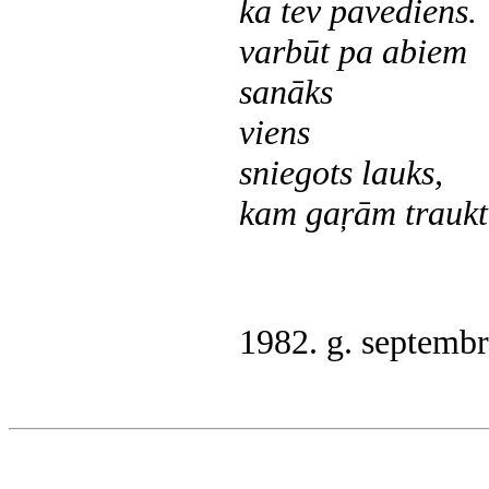
ka tev pavediens.
varbūt pa abiem
sanāks
viens
sniegots lauks,
kam gaŗām traukt
1982. g. septembr