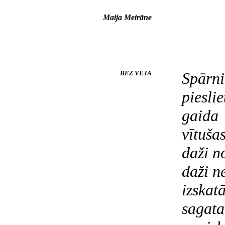
Maija Meirāne
BEZ VĒJA
Spārni
pieslie
gaida
vītuša
daži n
daži n
izskat
sagata