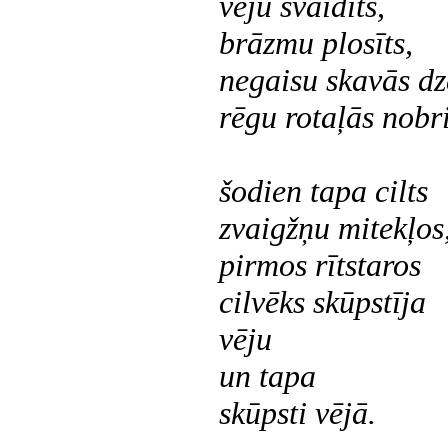
vēju svaidīts,
brāzmu plosīts,
negaisu skavās dz
rēgu rotaļās nobri
šodien
tapa cilts
zvaigžņu mitekļos
pirmos rītstaros
cilvēks skūpstīja
vēju
un tapa
skūpsti vējā.