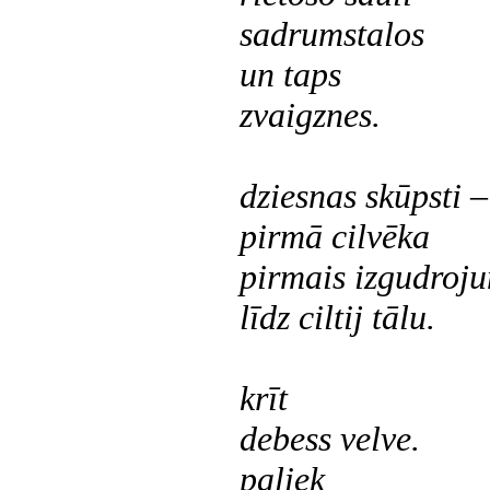
sadrumstalos
un taps
zvaigznes.
dziesnas skūpsti –
pirmā cilvēka
pirmais izgudroju
līdz ciltij tālu.
krīt
debess velve.
paliek