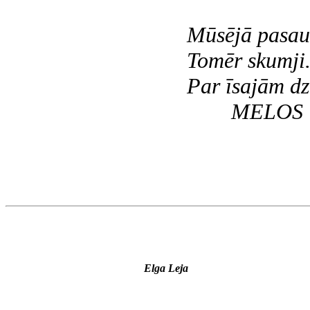
Mūsējā pasaul
Tomēr skumji
Par īsajām dz
MELOS UN 
Elga Leja