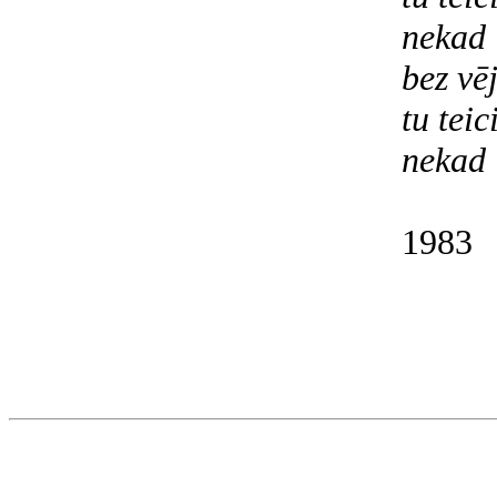
nekad
bez vē
tu tei
nekad
1983