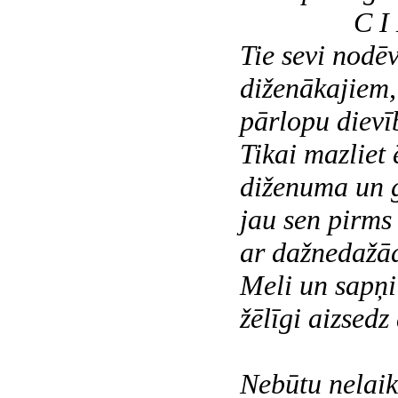
C I L V 
Tie sevi nodē
diženākajiem,
pārlopu dievī
Tikai mazliet 
diženuma un g
jau sen pirms 
ar dažnedažā
Meli un sapņi 
žēlīgi aizsedz
Nebūtu nelaik