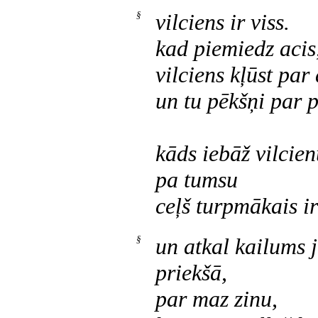
§
vilciens ir viss.
kad piemiedz acis
vilciens kļūst par 
un tu pēkšņi par 
kāds iebāž vilcie
pa tumsu
ceļš turpmākais ir
§
un atkal kailums 
priekšā,
par maz zinu,