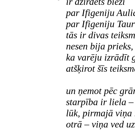
ir dzirdēts bieži
par Ifigeniju Auli
par Ifigeniju Taur
tās ir divas teiks
nesen bija prieks,
ka varēju izrādīt 
atšķirot šīs teiksm
un ņemot pēc grā
starpība ir liela –
lūk, pirmajā viņa 
otrā – viņa ved uz