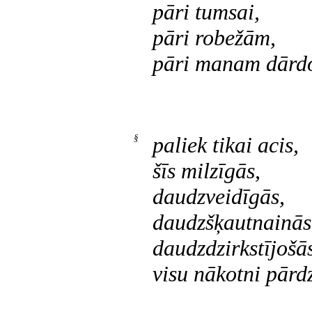
pāri tumsai,
pāri robežām,
pāri manam dārdo
§
paliek tikai acis,
šīs milzīgās,
daudzveidīgās,
daudzšķautnainās
daudzdzirkstījošā
visu nākotni pārdz