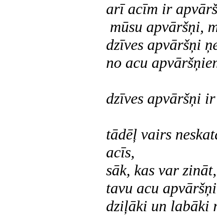
arī acīm ir apvārš
mūsu apvāršņi, mū
dzīves apvāršņi ņ
no acu apvāršņie
dzīves apvāršņi ir
tādēļ vairs neska
acīs,
sāk, kas var zināt,
tavu acu apvāršņi 
dziļāki un labāki