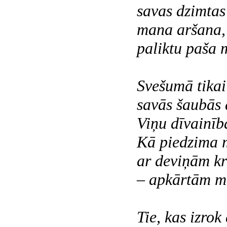
savas dzimtas
mana aršana, 
paliktu paša 
Svešumā tikai 
savās šaubās 
Viņu dīvainīb
Kā piedzima 
ar deviņām k
– apkārtām 
Tie, kas izrok