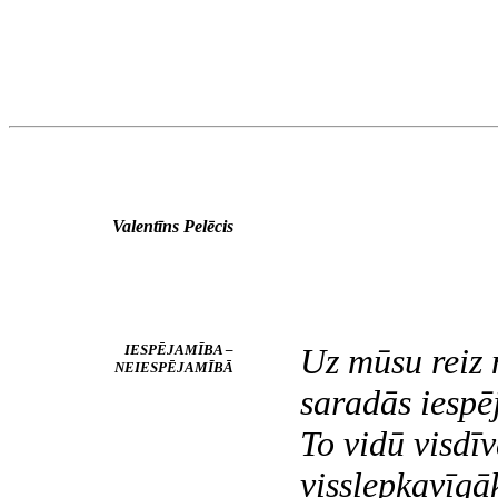
Valentīns Pelēcis
IESPĒJAMĪBA –
Uz mūsu reiz 
NEIESPĒJAMĪBĀ
saradās iespē
To vidū visdīv
visslepkavīgā