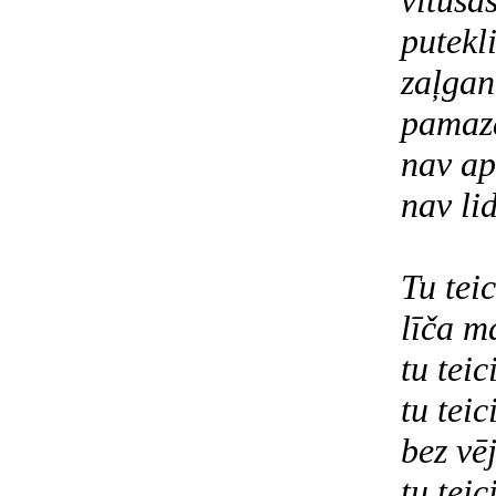
vītuša
putekli
zaļgan
pamazā
nav ap
nav li
Tu teic
līča m
tu tei
tu teic
bez vē
tu tei