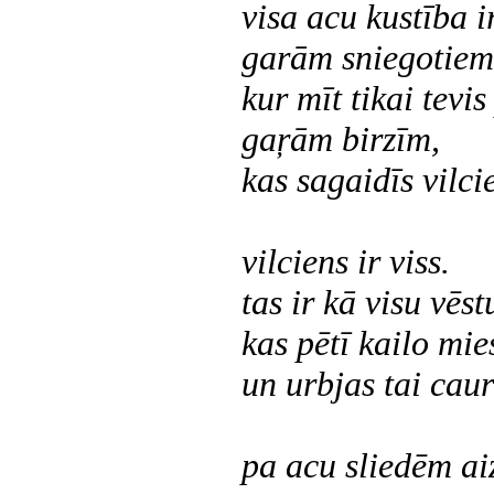
visa acu kustība i
garām sniegotiem
kur mīt tikai tevi
gaŗām birzīm,
kas sagaidīs vilci
vilciens ir viss.
tas ir kā visu vēst
kas pētī kailo mie
un urbjas tai caur
pa acu sliedēm ai