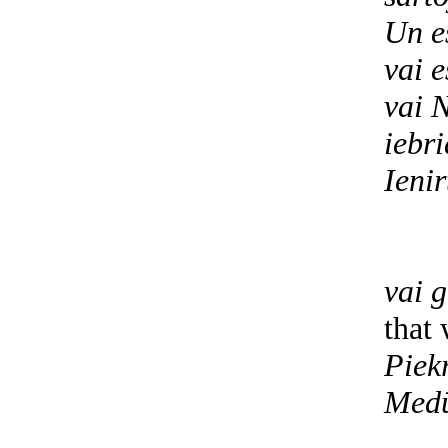
Un e
vai 
vai N
iebri
Ienir
iz
p
vai g
that 
Piek
Medū