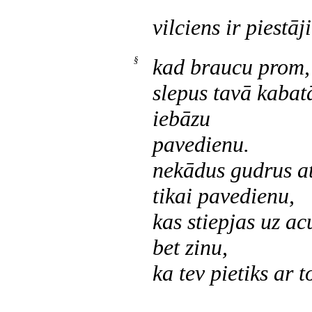
vilciens ir piestāj
§
kad braucu prom,
slepus tavā kabat
iebāzu
pavedienu.
nekādus gudrus at
tikai pavedienu,
kas stiepjas uz a
bet zinu,
ka tev pietiks ar t