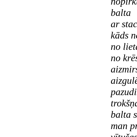
nopirk
balta
ar sta
kāds n
no lie
no krē
aizmir
aizgul
pazudi
trokšņ
balta 
man pr