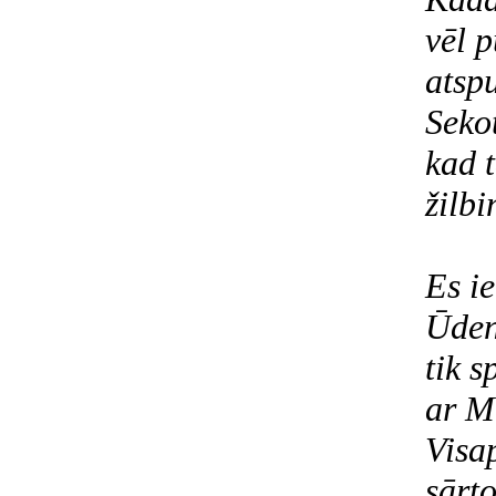
vēl 
atspu
Sekot
kad 
žilbi
Es ie
Ūden
tik s
ar M
Visa
sārt