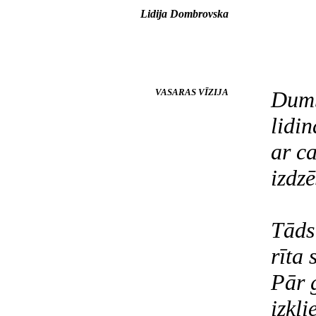
Lidija Dombrovska
VASARAS VĪZIJA
Dumb
lidin
ar c
izdzē
Tāds
rīta
Pār 
izkli