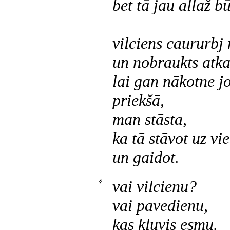
bet tā jau allaž bū
vilciens caururbj
un nobraukts atkal
lai gan nākotne j
priekšā,
man stāsta,
ka tā stāvot uz vie
un gaidot.
§
vai vilcienu?
vai pavedienu,
kas kļuvis esmu.