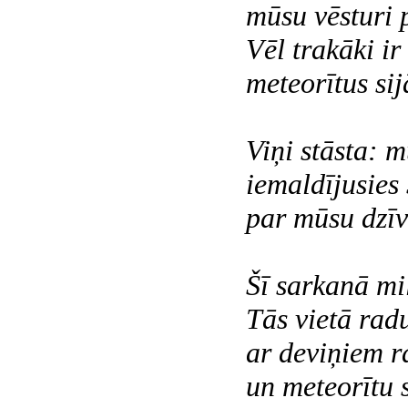
mūsu vēsturi 
Vēl trakāki ir
meteorītus sij
Viņi stāsta: 
iemaldījusies 
par mūsu dzīv
Šī sarkanā mi
Tās vietā rad
ar deviņiem r
un meteorītu 