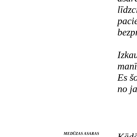
līdzc
paci
bezpr
Izkau
manī
Es
šo
no j
MEDŪZAS ASARAS
Kādā