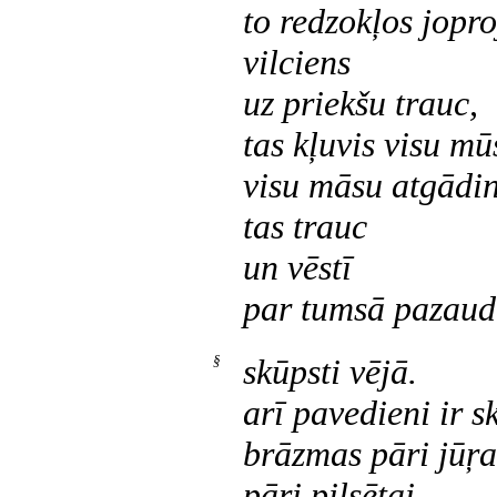
to redzokļos jopr
vilciens
uz priekšu trauc,
tas kļuvis visu mū
visu māsu atgādi
tas trauc
un vēstī
par tumsā pazaud
§
skūpsti vējā.
arī pavedieni ir s
brāzmas pāri jūŗa
pāri pilsētai,