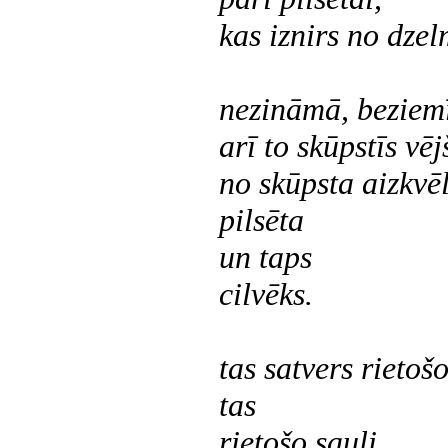
kas iznirs no dze
nezināmā, beziemī
arī to skūpstīs vēj
no skūpsta aizkvē
pilsēta
un taps
cilvēks.
tas satvers rietošo
tas
rietošo sauli