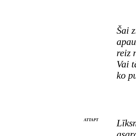
A
Šai 
apau
reiz 
Vai t
ko pu
ATTAPT
Līksm
asar