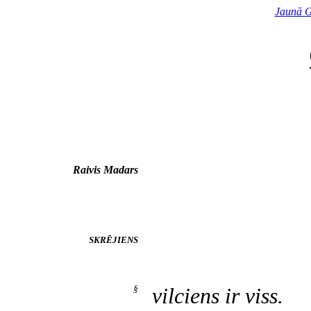
Jaunā G
Raivis Madars
SKRĒJIENS
§
vilciens ir viss.