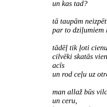
un kas tad?
tā taupām neizpēt
par to dziļumiem 
tādēļ tik ļoti cien
cilvēki skatās vie
acīs
un rod ceļu uz otr
man allaž būs vil
un ceru,