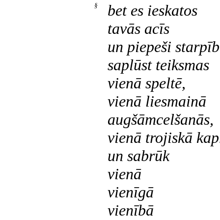
§
bet es ieskatos
tavās acīs
un piepeši starpīb
saplūst teiksmas
vienā speltē,
vienā liesmainā
augšāmcelšanās,
vienā trojiskā kap
un sabrūk
vienā
vienīgā
vienībā