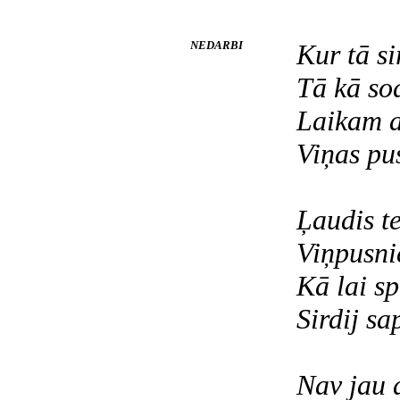
NEDARBI
Kur tā si
Tā kā so
Laikam a
Viņas pu
Ļaudis te
Viņpusnie
Kā lai sp
Sirdij sa
Nav jau a