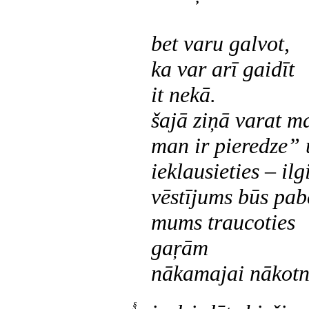
bet varu galvot,
ka var arī gaidīt
it nekā.
šajā ziņā varat ma
man ir pieredze” u
ieklausieties – il
vēstījums būs pab
mums traucoties
gaŗām
nākamajai nākotn
§