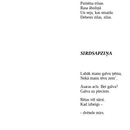
Putnēna trīsas.
Rasa āboliņā
Un seja, kas smaida.
Debesis zilas, zilas.
SIRDSAPZIŅA
Labāk manu galvu ņēma,
Nekā manu tēvu zem’.
Asaras acīs. Bet galva?
Galva uz pleciem.
Rētas vēl sūrst.
Kad izbeigs –
- dvēsele mirs.