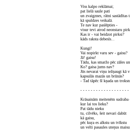
Viss kalpo reklāmai;
pat lielā saule pati
un zvaigznes, rātni sastādītas t
kā spuldzes veikalā.
Te nav kur paslēpties -
visur tevi atrod neonstaru pirk
Kas ir - vai beidzot pirksi?
kāds raksta debesīs...
Kungi!
Vai nopirkt varu sev - gaisu?
Jā! gaisu!
Tādu, kas smaržo pēc zāles u
Ko? gaisa jums nav?
Jūs nevarat viņu iežņaugt kā 
kapsulās mazās un brūnās?
- Tad tāpēc šī kņada un troksni
- - - - - - - - - - - - - - - - - - - 
Krāsainām meitenēm sudraba d
kur lai tos lieku?
Pat tādu nieku
tu, cilvēks, šeit nevari dabūt
kā gaisu,
pēc kuŗa es alkstu un tvīkstu
un velti pasaules uteņus maisu