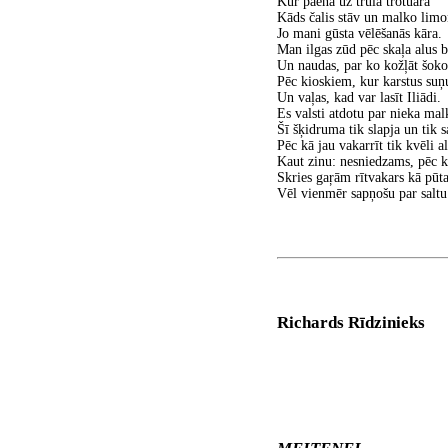
Kur paēnā uz trula trotuāra
Kāds čalis stāv un malko limo
Jo mani gūsta vēlēšanās kāra.
Man ilgas zūd pēc skaļa alus b
Un naudas, par ko kožļāt šoko
Pēc kioskiem, kur karstus suņ
Un vaļas, kad var lasīt Iliādi.
Es valsti atdotu par nieka mal
Šī šķidruma tik slapja un tik s
Pēc kā jau vakarrīt tik kvēli a
Kaut zinu: nesniedzams, pēc k
Skries gaŗām rītvakars kā pūta
Vēl vienmēr sapņošu par salt
Richards Rīdzinieks