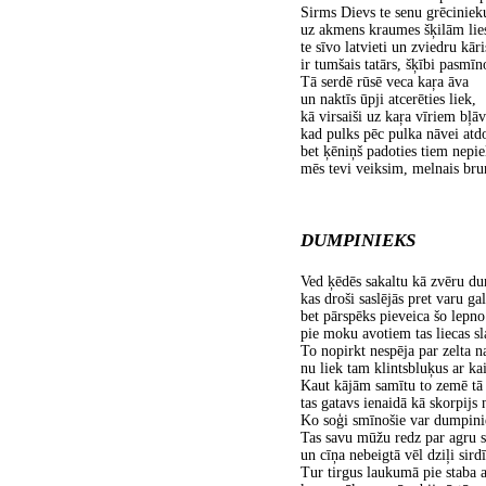
Sirms Dievs te senu grēcinieku
uz akmens kraumes šķilām lie
te sīvo latvieti un zviedru kāri
ir tumšais tatārs, šķībi pasmīn
Tā serdē rūsē veca kaŗa āva
un naktīs ūpji atcerēties liek,
kā virsaiši uz kaŗa vīriem bļāv
kad pulks pēc pulka nāvei atdo
bet ķēniņš padoties tiem nepie
mēs tevi veiksim, melnais bru
DUMPINIEKS
Ved ķēdēs sakaltu kā zvēru d
kas droši saslējās pret varu gal
bet pārspēks pieveica šo lepno
pie moku avotiem tas liecas sl
To nopirkt nespēja par zelta n
nu liek tam klintsbluķus ar ka
Kaut kājām samītu to zemē tā 
tas gatavs ienaidā kā skorpijs 
Ko soģi smīnošie var dumpin
Tas savu mūžu redz par agru sa
un cīņa nebeigtā vēl dziļi sird
Tur tirgus laukumā pie staba au