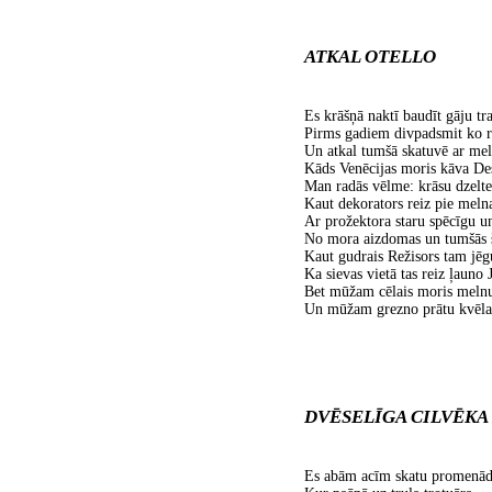
ATKAL OTELLO
Es krāšņā naktī baudīt gāju tr
Pirms gadiem divpadsmit ko re
Un atkal tumšā skatuvē ar me
Kāds Venēcijas moris kāva D
Man radās vēlme: krāsu dzelte
Kaut dekorators reiz pie melna
Ar prožektora staru spēcīgu un
No mora aizdomas un tumšās š
Kaut gudrais Režisors tam jēgu
Ka sievas vietā tas reiz ļauno 
Bet mūžam cēlais moris melnu
Un mūžam grezno prātu kvēla 
DVĒSELĪGA CILVĒKA
Es abām acīm skatu promenād