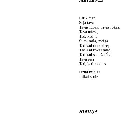
MEITENEI
Patīk man
Seja tava.
Tavas lūpas, Tavas rokas,
Tava miesa;
Tad, kad tā
Silta, mīļa, maiga.
Tad kad mute dzeŗ,
Tad kad rokas mīļo,
Tad kad smaržo āda.
Tava seja
Tad, kad modies.
Izzūd miglas
- tikai saule.
ATMIŅA