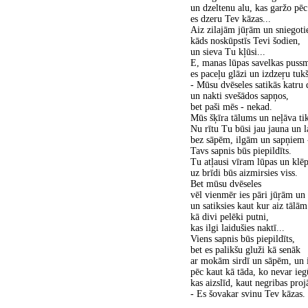
un dzeltenu alu, kas garžo pē
es dzeru Tev kāzas...
Aiz zilajām jūŗām un sniegot
kāds noskūpstīs Tevi šodien,
un sieva Tu kļūsi...
E, manas lūpas savelkas pussm
es paceļu glāzi un izdzeŗu tuk
- Mūsu dvēseles satikās katru 
un nakti svešādos sapņos,
bet paši mēs - nekad.
Mūs šķīra tālums un neļāva tik
Nu rītu Tu būsi jau jauna un l
bez sāpēm, ilgām un sapņiem 
Tavs sapnis būs piepildīts.
Tu atļausi vīram lūpas un klēp
uz brīdi būs aizmirsies viss.
Bet mūsu dvēseles
vēl vienmēr ies pāri jūŗām un
un satiksies kaut kur aiz tāl
kā divi pelēki putni,
kas ilgi laidušies naktī...
Viens sapnis būs piepildīts,
bet es palikšu gluži kā senāk
ar mokām sirdī un sāpēm, un 
pēc kaut kā tāda, ko nevar ieg
kas aizslīd, kaut negribas proj
- Es šovakar svinu Tev kāzas.