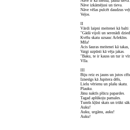
Nāve ir kā melna, ļauna sieva.
Nāve izkāmējusi un tieva.
Nāve vēlas pulcēt daudzus veļ
Veļos.
II
Vārdi laipni meitenei kā balti 
"Gādā vijoli un serenādi dzied
Kvēlu skatu uzsauc Arlekīns.
Mīla!
Acis šauras meitenei kā takas,
Vaigi uzpūsti kā vēja jakas.
"Baku, te ir kauss un tur ir vī
Vīla.
III
Biju reiz es jauns un jutos cēls
Iznesīgs kā Jupitera dēls,
Lielu vērienu un plašu skatu.
Plauku.
Jānu naktīs plūcu papardes.
Tagad aplūkoju pamales.
Tumšs kļūst skats un trūkt sā
Auku!
Auku, urgānu, auku!
Auku!