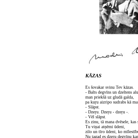
KĀZAS
Es šovakar svinu Tev kāzas.
- Balts degvīns un dzeltens alu
man priekšā uz gludā galda,
pa kuŗu aizripo sudrabs kā ma
- Slāpst.
- Dzeŗu. Dzeŗu - dzeŗu -.
- Vēl slāpst.
Es zinu, tā mana dvēsele, kas s
Tu viņai atņēmi ūdeni,
zilo un tīro ūdeni, ko mīlestīb
Nu tagad es dzeru degvīnu kar