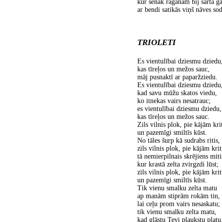
kur senāk raganām bij sārtā g
ar bendi satikās viņš nāves sod
TRIOLETI
Es vientulībai dziesmu dziedu
kas tīreļos un mežos sauc,
māj pusnaktī ar paparžziedu.
Es vientulībai dziesmu dziedu
kad savu mūžu skatos viedu,
ko itnekas vairs nesatrauc;
es vientulībai dziesmu dziedu,
kas tīreļos un mežos sauc.
Zils vilnis plok, pie kājām krit
un pazemīgi smiltīs kūst.
No tāles šurp kā sudrabs ritis,
zils vilnis plok, pie kājām krit
tā nemierpilnais skrējiens miti
kur krastā zelta zvirgzdi
lūst;
zils vilnis plok, pie kājām krit
un pazemīgi smiltīs kūst.
Tik vienu smalku zelta matu
ap manām stiprām rokām tin,
lai ceļu prom vairs nesaskatu;
tik vienu smalku zelta matu,
kad glāstu Tevi plaukstu platu