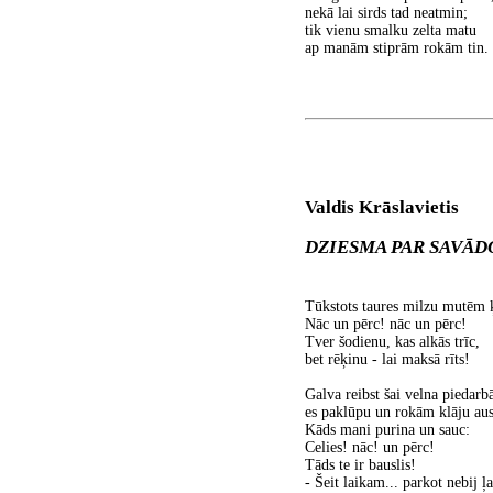
nekā lai sirds tad neatmin;
tik vienu smalku zelta matu
ap manām stiprām rokām tin.
Valdis Krāslavietis
DZIESMA PAR SAVĀD
Tūkstots taures milzu mutēm 
Nāc un pērc! nāc un pērc!
Tver šodienu, kas alkās trīc,
bet rēķinu - lai maksā rīts!
Galva reibst šai velna piedarbā
es paklūpu un rokām klāju aus
Kāds mani purina un sauc:
Celies! nāc! un pērc!
Tāds te ir bauslis!
- Šeit laikam... parkot nebij ļa