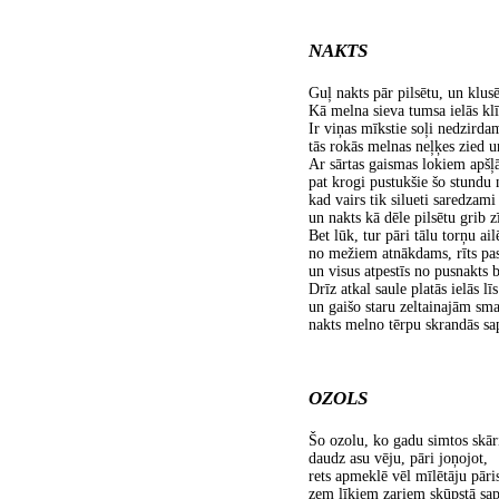
NAKTS
Guļ nakts pār pilsētu, un klus
Kā melna sieva tumsa ielās klī
Ir viņas mīkstie soļi nedzirda
tās rokās melnas neļķes zied un
Ar sārtas gaismas lokiem apšļ
pat krogi pustukšie šo stundu n
kad vairs tik silueti saredzami
un nakts kā dēle pilsētu grib zī
Bet lūk, tur pāri tālu torņu ai
no mežiem atnākdams, rīts pa
un visus atpestīs no pusnakts 
Drīz atkal saule platās ielās līs
un gaišo staru zeltainajām sm
nakts melno tērpu skrandās sap
OZOLS
Šo ozolu, ko gadu simtos skār
daudz asu vēju, pāri joņojot,
rets apmeklē vēl mīlētāju pāris
zem līkiem zariem skūpstā sap