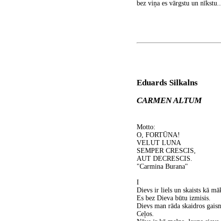
bez viņa es vārgstu un nīkstu..
Eduards Silkalns
CARMEN ALTUM
Motto:
O, FORTŪNA!
VELUT LUNA
SEMPER CRESCIS,
AUT DECRESCIS.
"Carmina Burana"
I
Dievs ir liels un skaists kā mā
Es bez Dieva būtu izmisis.
Dievs man rāda skaidros gaism
Ceļos.