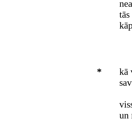
nea
tās
kāp
*
kā 
sav
vis
un 