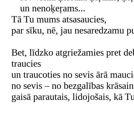
un nenoķeŗams...
Tā Tu mums atsasaucies,
par sīku, nē, jau nesaredzamu p
Bet, līdzko atgriežamies pret d
traucies
un traucoties no sevis ārā mauci
no sevis – no bezgalības krāsain
gaisā parautais, lidojošais, kā T