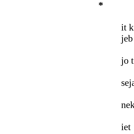
*
it 
jeb
jo 
sej
nek
iet