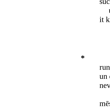
sūc
it 
*
run
un 
nev
mēs