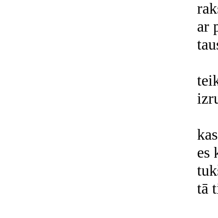
rak
ar 
tau
tei
izr
kas
es 
tuk
tā 