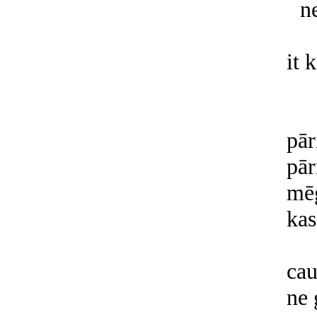
n
it 
pā
pār
mēģ
kas
cau
ne 