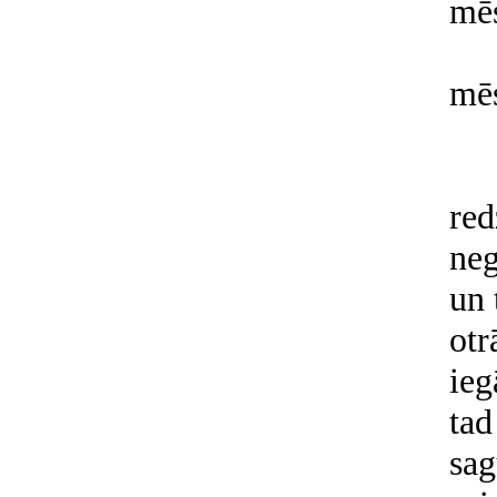
mēs
mēs
red
neg
un 
otr
ieg
tad
sag