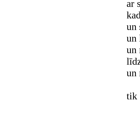
ar 
kad
un 
un
un
līd
un 
tik