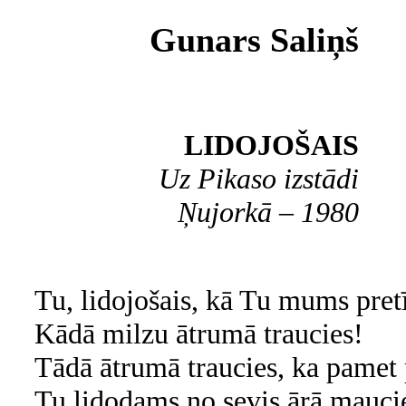
Gunars Saliņš
LIDOJOŠAIS
Uz Pikaso izstādi
Ņujorkā – 1980
Tu, lidojošais, kā Tu mums pretī
Kādā milzu ātrumā traucies!
Tādā ātrumā traucies, ka pamet p
Tu lidodams no sevis ārā mauci