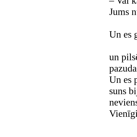
– Vai k
Jums n
Un es 
un pils
pazuda.
Un es 
suns bi
neviens
Vienīgi