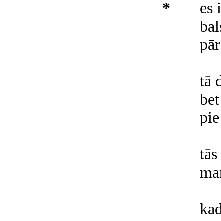
*
es 
bal
pār
tā 
bet
pie
tās
man
kad