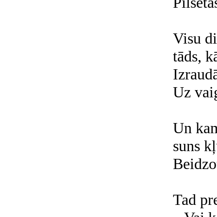
Pilsēta
Visu d
tāds, 
Izraudā
Uz vaig
Un kam
suns k
Beidzot
Tad pr