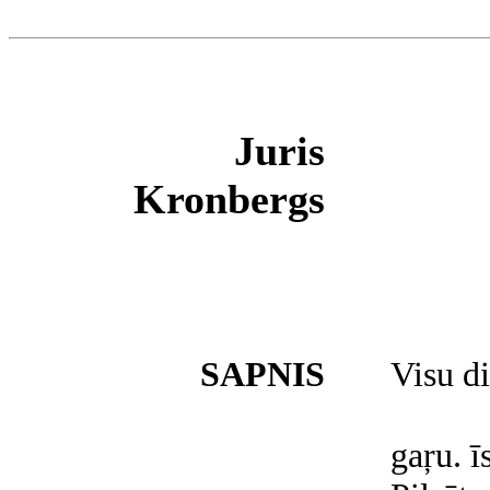
Juris
Kronbergs
SAPNIS
Visu di
gaŗu. ī