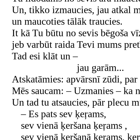
Un, tikko izmaucies, jau atkal 
un maucoties tālāk traucies.
It kā Tu būtu no sevis bēgoša vī
jeb varbūt raida Tevi mums pret
Tad esi klāt un –
jau garām...
Atskatāmies: apvārsnī zūdi, par 
Mēs saucam: – Uzmanies – ka ne
Un tad tu atsaucies, pār plecu 
– Es pats sev ķeŗams,
sev vienā ķeršana ķeŗams ,
sev vienā ķeršanā ķeŗams, ķe